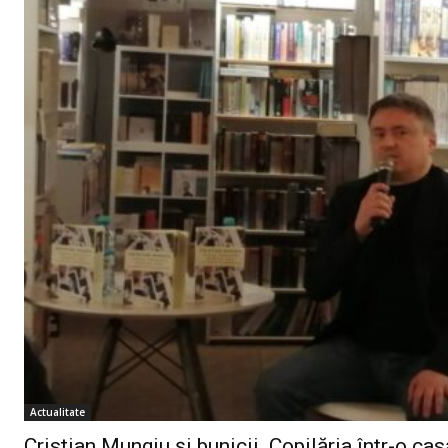
Un pro
FREEDOM
ROMÂ
Actualitate
Cristian Mungiu și bunicii. Copilăria într-o c