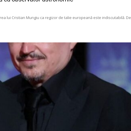
ea lui Cristian Mungiu ca regizor de talie europeană este indiscutabilă. De 