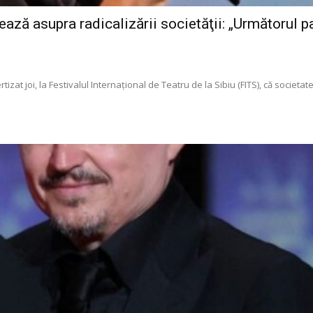
ază asupra radicalizării societăţii: „Următorul p
zat joi, la Festivalul Internaţional de Teatru de la Sibiu (FITS), că societat