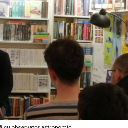
PRESShub
Despre noi / Echipa
Proiecte editoriale
Rețea
Contact
iect
 HOUSE
NIA
asă cu observator astronomic