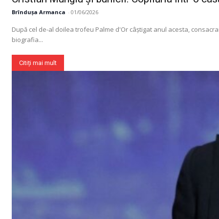
Brîndușa Armanca
-
01/06/2026
După cel de-al doilea trofeu Palme d'Or câștigat anul acesta, consacrar
biografia...
Citiți mai mult