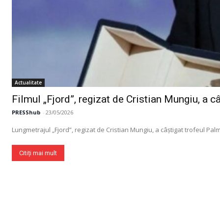
Actualitate
Filmul „Fjord”, regizat de Cristian Mungiu, a c
PRESShub
-
23/05/2026
Lungmetrajul „Fjord”, regizat de Cristian Mungiu, a câștigat trofeul Palm
Citiți mai mult