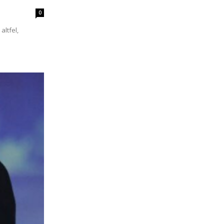
0
altfel,