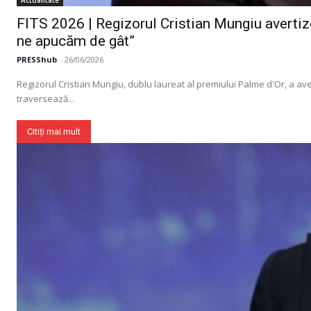
Actualitate
FITS 2026 | Regizorul Cristian Mungiu avertize
ne apucăm de gât”
PRESShub
-
26/06/2026
Regizorul Cristian Mungiu, dublu laureat al premiului Palme d'Or, a averti
traversează...
Citiți mai mult