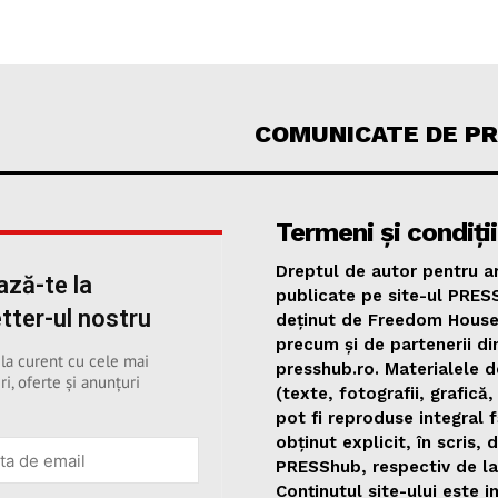
COMUNICATE DE P
Termeni și condiții
Dreptul de autor pentru ar
ză-te la
publicate pe site-ul PRES
tter-ul nostru
deținut de Freedom Hous
precum și de partenerii di
 la curent cu cele mai
presshub.ro. Materialele d
ri, oferte și anunțuri
(texte, fotografii, grafică,
pot fi reproduse integral 
obținut explicit, în scris, 
PRESShub, respectiv de la
Conținutul site-ului este i