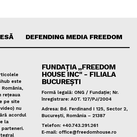
RESĂ
DEFENDING MEDIA FREEDOM
FUNDAȚIA „FREEDOM
HOUSE INC" - FILIALA
ticolele
BUCUREȘTI
Shub este
e România,
Formă legală: ONG / Fundație; Nr.
n rețeaua
înregistrare: AOT. 127/PJ/2004
e pe site
 video) nu
Adresa: Bd. Ferdinand I 125, Sector 2,
fără acordul
București, România – 21387
de la
Telefon: +40.743.291.261
 parteneri.
E-mail: office@freedomhouse.ro
ntegral