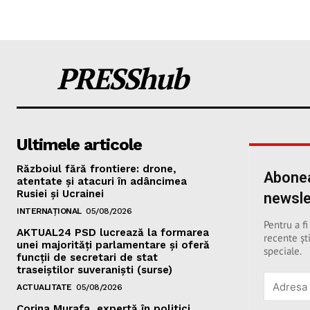
PRESShub
Ultimele articole
Războiul fără frontiere: drone,
Abonea
atentate și atacuri în adâncimea
Rusiei și Ucrainei
newsle
INTERNAȚIONAL
05/08/2026
Pentru a fi
AKTUAL24 PSD lucrează la formarea
recente ști
unei majorităţi parlamentare și oferă
speciale.
funcții de secretari de stat
traseiștilor suveraniști (surse)
ACTUALITATE
05/08/2026
Corina Murafa, expertă în politici