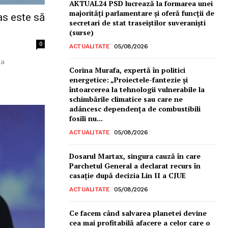
AKTUAL24 PSD lucrează la formarea unei
majorităţi parlamentare și oferă funcții de
as este să
secretari de stat traseiștilor suveraniști
(surse)
0
ACTUALITATE
05/08/2026
ea
Corina Murafa, expertă în politici
energetice: „Proiectele-fantezie și
întoarcerea la tehnologii vulnerabile la
schimbările climatice sau care ne
adâncesc dependența de combustibili
fosili nu...
ACTUALITATE
05/08/2026
Dosarul Martax, singura cauză în care
Parchetul General a declarat recurs în
casație după decizia Lin II a CJUE
ACTUALITATE
05/08/2026
Ce facem când salvarea planetei devine
cea mai profitabilă afacere a celor care o