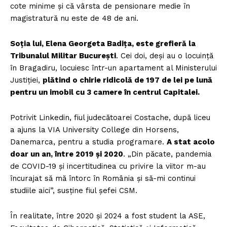
cote minime și că vârsta de pensionare medie în
magistratură nu este de 48 de ani.
Soția lui, Elena Georgeta Badița, este grefieră la
Tribunalul Militar București
. Cei doi, deși au o locuință
în Bragadiru, locuiesc într-un apartament al Ministerului
Justiției,
plătind o chirie ridicolă de 197 de lei pe lună
pentru un imobil cu 3 camere în centrul Capitalei.
Potrivit Linkedin, fiul judecătoarei Costache, după liceu
a ajuns la VIA University College din Horsens,
Danemarca, pentru a studia programare.
A stat acolo
doar un an, între 2019 și 2020
. „Din păcate, pandemia
de COVID-19 și incertitudinea cu privire la viitor m-au
încurajat să mă întorc în România și să-mi continui
studiile aici”, susține fiul șefei CSM.
În realitate, între 2020 și 2024 a fost student la ASE,