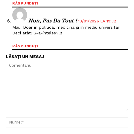
FREEDOM HOUSE ROMÂNIA
RĂSPUNDEȚI
Non, Pas Du Tout !
19/01/2026 LA 19:32
Mai.. Doar în politică, medicina și în mediu universitar!
Deci atât! S-a-înțeles?!!!
PRESShub
RĂSPUNDEȚI
Despre noi / Echipa
LĂSAȚI UN MESAJ
Proiecte editoriale
Rețea
Contact
Comentariu:
Nu