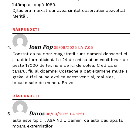
întâmplat după 1989.
Djilas era marxist dar avea simțul observației dezvoltat.
Merită !
RĂSPUNDEȚI
Ioan Pop
05/08/2025 LA 7:05
Constat ca nu doar magistratii sunt oameni deosebiti ci
si unii informaticieni. La 24 de ani sa ai un venit lunar de
peste 17000 de lei, nu e de ici de colea. Cred ca si
tanarul fiu al doamnei Costache a dat examene multe si
greke. Altfel nu se explica acest venit si, mai ales,
locurile sale de munca. Bravo!
RĂSPUNDEȚI
Duros
06/08/2025 LA 11:51
asta este tipic ,, ASA NU ,, oameni ca asta dau apa la
moara extremistilor
Un proiect