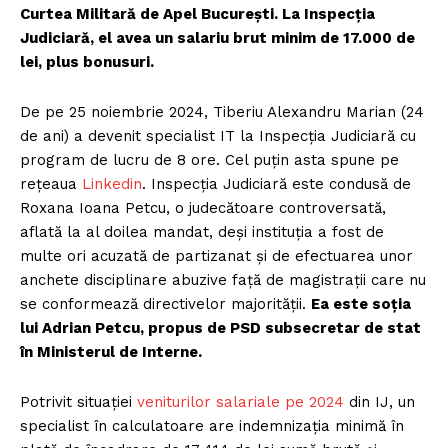
Curtea Militară de Apel București. La Inspecția
Judiciară, el avea un salariu brut minim de 17.000 de
lei, plus bonusuri.
De pe 25 noiembrie 2024, Tiberiu Alexandru Marian (24
de ani) a devenit specialist IT la Inspecția Judiciară cu
program de lucru de 8 ore. Cel puțin asta spune pe
rețeaua
Linkedin
. Inspecția Judiciară este condusă de
Roxana Ioana Petcu, o judecătoare controversată,
aflată la al doilea mandat, deși instituția a fost de
multe ori acuzată de partizanat și de efectuarea unor
anchete disciplinare abuzive față de magistrații care nu
se conformează directivelor majorității.
Ea este soția
lui Adrian Petcu, propus de PSD subsecretar de stat
în Ministerul de Interne.
Potrivit situației
veniturilor salariale pe 2024
din IJ, un
specialist în calculatoare are indemnizația minimă în