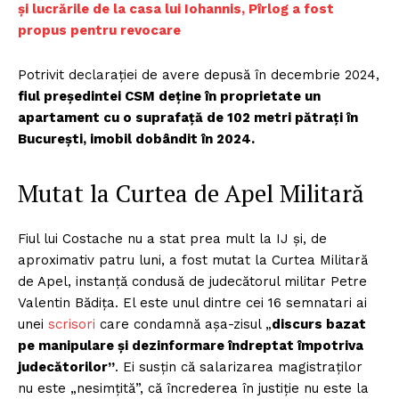
și lucrările de la casa lui Iohannis, Pîrlog a fost
propus pentru revocare
Potrivit declarației de avere depusă în decembrie 2024,
fiul președintei CSM deține în proprietate un
apartament cu o suprafață de 102 metri pătrați în
București, imobil dobândit în 2024.
Mutat la Curtea de Apel Militară
Fiul lui Costache nu a stat prea mult la IJ și, de
aproximativ patru luni, a fost mutat la Curtea Militară
de Apel, instanță condusă de judecătorul militar Petre
Valentin Bădița. El este unul dintre cei 16 semnatari ai
unei
scrisori
care condamnă așa-zisul „
discurs bazat
pe manipulare și dezinformare îndreptat împotriva
judecătorilor”
. Ei susțin că salarizarea magistraților
nu este „nesimțită”, că încrederea în justiție nu este la