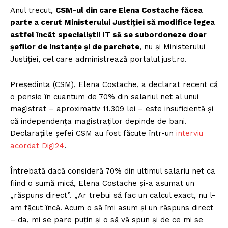
Anul trecut,
CSM-ul din care Elena Costache făcea
parte a cerut Ministerului Justiției să modifice legea
astfel încât specialiștii IT să se subordoneze doar
șefilor de instanțe și de parchete
, nu și Ministerului
Justiției, cel care administrează portalul just.ro.
Președinta (CSM), Elena Costache, a declarat recent că
o pensie în cuantum de 70% din salariul net al unui
magistrat – aproximativ 11.309 lei – este insuficientă și
că independența magistraților depinde de bani.
Declarațiile șefei CSM au fost făcute într-un
interviu
acordat Digi24
.
Întrebată dacă consideră 70% din ultimul salariu net ca
fiind o sumă mică, Elena Costache și-a asumat un
„răspuns direct”. „Ar trebui să fac un calcul exact, nu l-
am făcut încă. Acum o să îmi asum și un răspuns direct
– da, mi se pare puțin și o să vă spun și de ce mi se