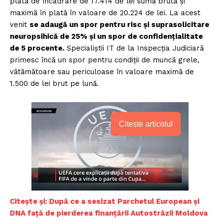
plată de încadrare de 17.414 de lei sumă brută și
maximă în plată în valoare de 20.224 de lei. La acest
venit
se adaugă un spor pentru risc și suprasolicitare
neuropsihică de 25% și un spor de confidențialitate
de 5 procente.
Specialiștii IT de la Inspecția Judiciară
primesc încă un spor pentru condiții de muncă grele,
vătămătoare sau periculoase în valoare maximă de
1.500 de lei brut pe lună.
Citește articolul
Citește și:
După ce a sesizat Parchetul European și
DNA față de pierderea finanțării Autostrăzii Moldova