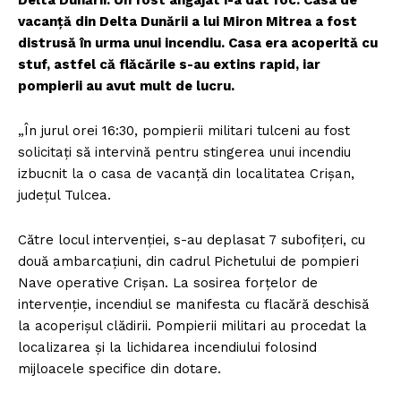
vacanţă din Delta Dunării a lui Miron Mitrea a fost
distrusă în urma unui incendiu. Casa era acoperită cu
stuf, astfel că flăcările s-au extins rapid, iar
pompierii au avut mult de lucru.
„În jurul orei 16:30, pompierii militari tulceni au fost
solicitați să intervină pentru stingerea unui incendiu
izbucnit la o casa de vacanță din localitatea Crișan,
județul Tulcea.
Către locul intervenției, s-au deplasat 7 subofițeri, cu
două ambarcațiuni, din cadrul Pichetului de pompieri
Nave operative Crișan. La sosirea forțelor de
intervenție, incendiul se manifesta cu flacără deschisă
la acoperișul clădirii. Pompierii militari au procedat la
localizarea și la lichidarea incendiului folosind
mijloacele specifice din dotare.