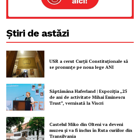
Un proiect
FREEDOM HOUSE ROMÂNIA
Știri de astăzi
PRESShub
Despre noi / Echipa
USR a cerut Curții Constituționale să
Proiecte editoriale
se pronunțe pe noua lege ANI
Rețea
Contact
Săptămâna Haferland | Expoziţia „25
de ani de activitate Mihai Eminescu
Trust”, vernisată la Viscri
Castelul Miko din Olteni va deveni
muzeu şi va fi inclus în Ruta curiilor din
Transilvania