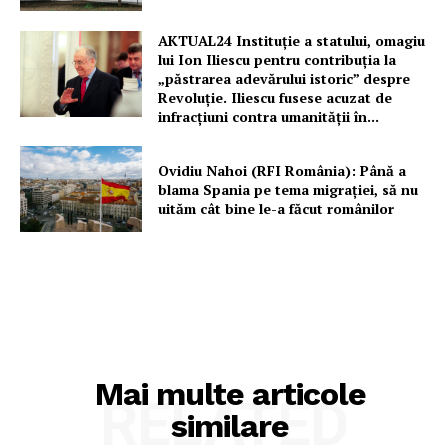
AKTUAL24 Instituție a statului, omagiu
lui Ion Iliescu pentru contribuția la
„păstrarea adevărului istoric” despre
Revoluție. Iliescu fusese acuzat de
infracțiuni contra umanității în...
Ovidiu Nahoi (RFI România): Până a
blama Spania pe tema migrației, să nu
uităm cât bine le-a făcut românilor
Mai multe articole
RELATED
similare