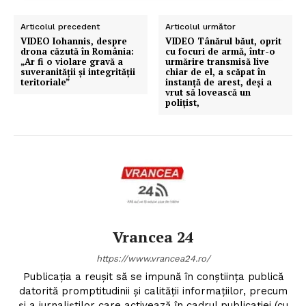
Articolul precedent
Articolul următor
VIDEO Iohannis, despre
VIDEO Tânărul băut, oprit
drona căzută în România:
cu focuri de armă, într-o
„Ar fi o violare gravă a
urmărire transmisă live
suveranității și integrității
chiar de el, a scăpat în
teritoriale”
instanță de arest, deși a
vrut să lovească un
polițist,
Vrancea 24
https://www.vrancea24.ro/
Publicația a reușit să se impună în conștiința publică
datorită promptitudinii și calității informațiilor, precum
și a jurnaliștilor care activează în cadrul publicației (cu