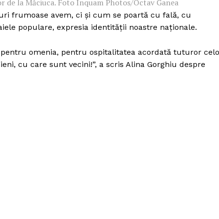
 lor de la Măciuca. Foto Inquam Photos/Octav Ganea
iuri frumoase avem, ci și cum se poartă cu fală, cu
aiele populare, expresia identității noastre naționale.
 pentru omenia, pentru ospitalitatea acordată tuturor cel
ieni, cu care sunt vecini!”, a scris Alina Gorghiu despre