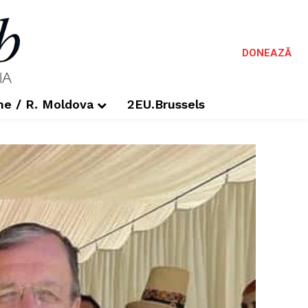
DONEAZĂ
me / R. Moldova
2EU.Brussels