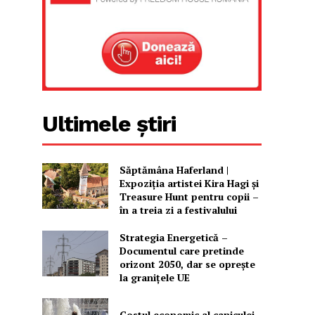
Ultimele știri
Săptămâna Haferland |
Expoziţia artistei Kira Hagi şi
Treasure Hunt pentru copii –
în a treia zi a festivalului
Strategia Energetică –
Documentul care pretinde
orizont 2050, dar se oprește
la granițele UE
Costul economic al caniculei