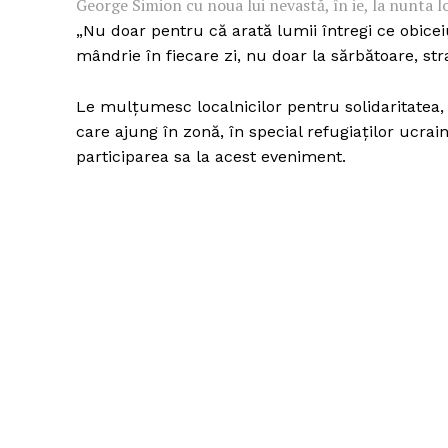
George Simion cu noua lui nevastă, în ie, la nunta
„Nu doar pentru că arată lumii întregi ce obice
mândrie în fiecare zi, nu doar la sărbătoare, str
Le mulțumesc localnicilor pentru solidaritatea,
care ajung în zonă, în special refugiaților ucrain
participarea sa la acest eveniment.