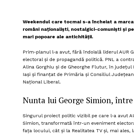
Weekendul care tocmai s-a încheiat a marcat 
români naționaliști, nostalgici-comuniști și p
mari popoare ale antichității.
Prim-planul l-a avut, fără îndoială liderul AUR
electoral și de propagandă politică. PNL a contra
Alina Gorghiu și de Gheorghe Flutur, în județul 
Iași și finanțat de Primăria și Consiliul Județea
Național Liberal.
Nunta lui George Simion, între
Singurul proiect politic vizibil pe care l-a avut
Simion, transformată într-un eveniment elector
fața locului, cât și la Realitatea TV și, mai ales,