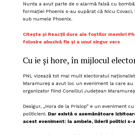
Nunta a avut parte de o alarmă falsă cu bombă, 
formației Phoenix s-au supărat că Nicu Covaci, f
sub numele Phoenix.
Un pro
Citește și
Reacții dure ale foștilor membri Pho
FREEDOM
ROMÂ
folosire abuzivă fie și a unui singur vers
Cu ie și hore, în mijlocul electo
PNL vizează tot mai mult electoratul naționalist
Maramureș a avut loc un eveniment la care au par
organizator fiind Consiliul Județean Maramureș,
Desigur, „Hora de la Prislop” e un eveniment cu t
politicieni.
Dar există o asemănătoare izbitoare
acest eveniment: la ambele, liderii politici 