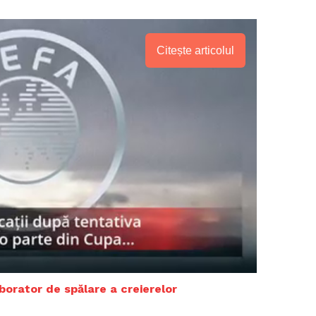
Citește articolul
PRESShub
aborator de spălare a creierelor
Despre noi / Echipa