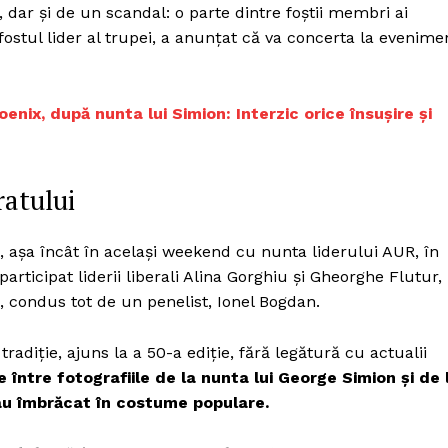
Proiecte editoriale
dar și de un scandal: o parte dintre foștii membri ai
ostul lider al trupei, a anunțat că va concerta la evenime
Rețea
Contact
iect
enix, după nunta lui Simion: Interzic orice însușire și
 HOUSE
NIA
ratului
, așa încât în același weekend cu nunta liderului AUR, în
ticipat liderii liberali Alina Gorghiu și Gheorghe Flutur,
 condus tot de un penelist, Ionel Bogdan.
radiție, ajuns la a 50-a ediție, fără legătură cu actualii
 între fotografiile de la nunta lui George Simion și de 
s-au îmbrăcat în costume populare.