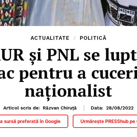
ACTUALITATE
POLITICĂ
UR și PNL se luptă
ac pentru a cucer
naționalist
Articol scris de:
Răzvan Chiruță
Data:
28/08/2022
 sursă preferată în Google
Urmărește PRESShub pe