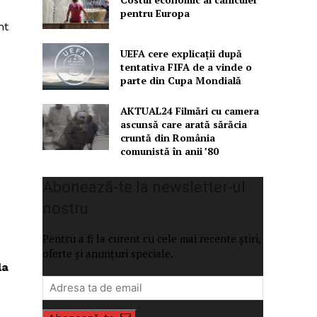
pentru Europa
nt
UEFA cere explicații după
tentativa FIFA de a vinde o
parte din Cupa Mondială
AKTUAL24 Filmări cu camera
ascunsă care arată sărăcia
cruntă din România
comunistă în anii ’80
Abonează-te la newsletter-ul
nostru
Pentru a fi la curent cu cele mai recente știri,
oferte și anunțuri speciale.
la