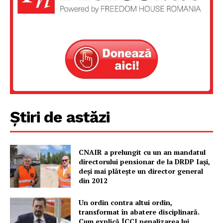
Un proiect
FREEDOM HOUSE ROMÂNIA
PRESShub
Știri de astăzi
Despre noi / Echipa
Proiecte editoriale
CNAIR a prelungit cu un an mandatul
Rețea
directorului pensionar de la DRDP Iași,
deși mai plătește un director general
Contact
din 2012
Un ordin contra altui ordin,
transformat în abatere disciplinară.
Cum explică ÎCCJ penalizarea lui