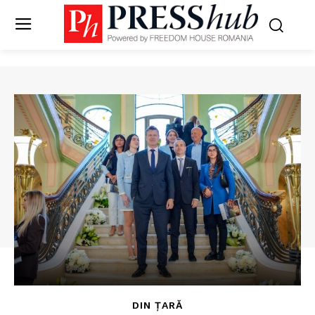
DIN ȚARĂ