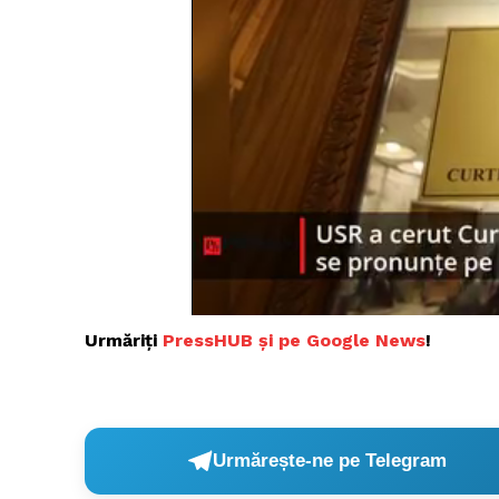
Urmăriți
P
ressHUB și pe Google News
!
Urmărește-ne pe Telegram