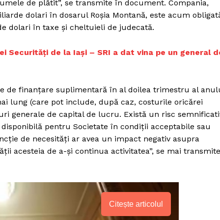
 sumele de plătit”, se transmite în document. Compania,
liarde dolari în dosarul Roșia Montană, este acum obligat
 dolari în taxe și cheltuieli de judecată.
 Securități de la Iași – SRI a dat vina pe un general d
oie de finanțare suplimentară în al doilea trimestru al anul
i lung (care pot include, după caz, costurile oricărei
ri generale de capital de lucru. Există un risc semnificati
 disponibilă pentru Societate în condiții acceptabile sau
uncție de necesități ar avea un impact negativ asupra
tății acesteia de a-și continua activitatea”, se mai transmit
Citește articolul