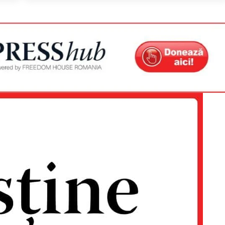
Proiecte editoriale
Rețea
Contact
iect
 HOUSE
NIA