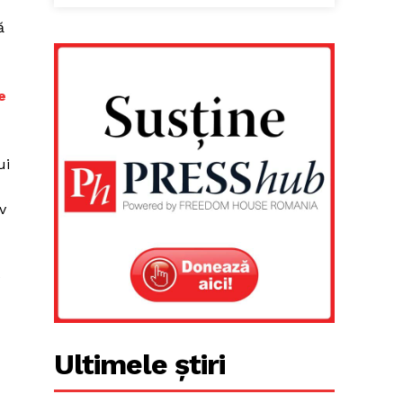
ă
e
ui
v
e
Ultimele știri