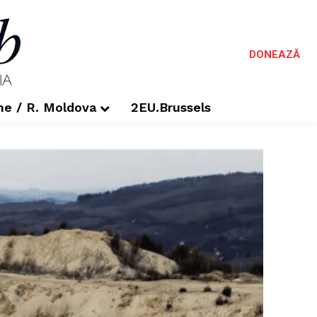
DONEAZĂ
me / R. Moldova
2EU.Brussels