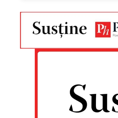
Un pro
FREEDOM
ROMÂ