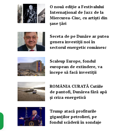
O nouă ediţie a Festivalului
Internaţional de Jazz de la
Miercurea-Ciuc, cu artişti din
şase ţări
Seceta de pe Dunăre ar putea
genera investiții noi în
sectorul energetic românesc
Scaleup Europe, fondul
european de extindere, va
începe să facă investiții
ROMÂNIA CURATĂ Cutiile
de pantofi, Dunărea fără apă
și criza energetică
Trump atacă profiturile
giganților petrolieri, pe
fondul scăderii în sondaje