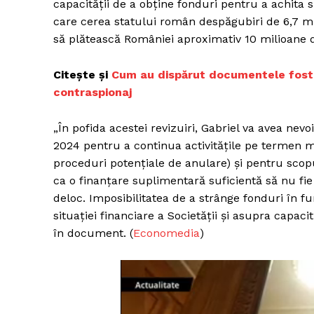
capacității de a obține fonduri pentru a achita
care cerea statului român despăgubiri de 6,7 mi
să plătească României aproximativ 10 milioane de
Citește și
Cum au dispărut documentele fostei
contraspionaj
„În pofida acestei revizuiri, Gabriel va avea nev
2024 pentru a continua activitățile pe termen ma
proceduri potențiale de anulare) și pentru scopu
ca o finanțare suplimentară suficientă să nu fie
deloc. Imposibilitatea de a strânge fonduri în f
situației financiare a Societății și asupra capaci
în document. (
Economedia
)