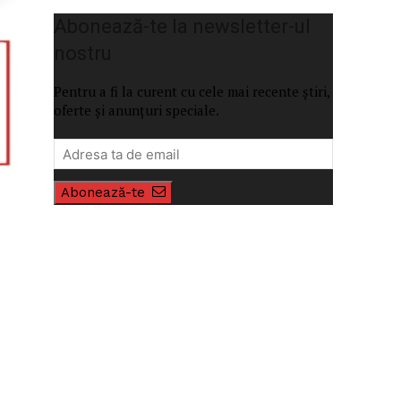
Abonează-te la newsletter-ul
nostru
Pentru a fi la curent cu cele mai recente știri,
oferte și anunțuri speciale.
Abonează-te