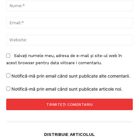
Un proiect
Nu
FREEDOM HOUSE ROMÂNIA
Ema
Web
PRESShub
Salvați numele meu, adresa de e-mail și site-ul web în
Despre noi / Echipa
acest browser pentru data viitoare i comentariu.
Proiecte editoriale
Rețea
Notifică-mă prin email când sunt publicate alte comentarii.
Contact
Notifică-mă prin email când sunt publicate articole noi.
DISTRIBUIE ARTICOLUL