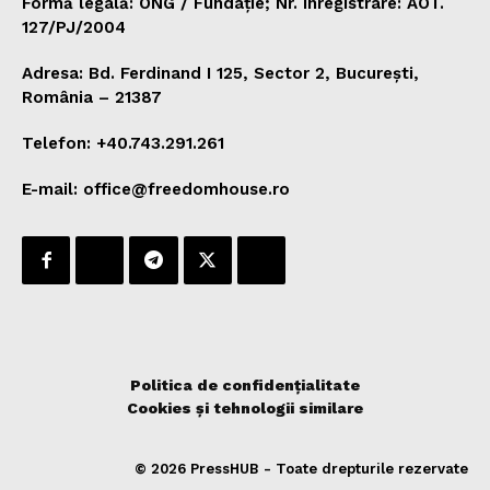
Formă legală: ONG / Fundație; Nr. înregistrare: AOT.
127/PJ/2004
Adresa: Bd. Ferdinand I 125, Sector 2, București,
România – 21387
Telefon: +40.743.291.261
E-mail: office@freedomhouse.ro
Politica de confidențialitate
Cookies și tehnologii similare
© 2026 PressHUB - Toate drepturile rezervate