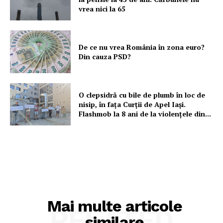
vrea nici la 65
De ce nu vrea România în zona euro?
Din cauza PSD?
O clepsidră cu bile de plumb în loc de
nisip, în fața Curții de Apel Iași.
Flashmob la 8 ani de la violențele din...
Mai multe articole
RELATED
similare