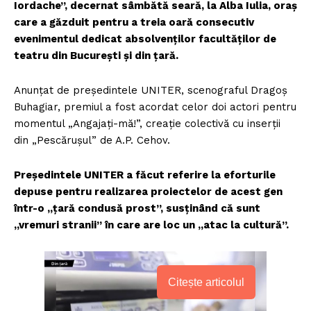
Iordache”, decernat sâmbătă seară, la Alba Iulia, oraş
care a găzduit pentru a treia oară consecutiv
evenimentul dedicat absolvenţilor facultăţilor de
teatru din Bucureşti şi din ţară.
Anunţat de preşedintele UNITER, scenograful Dragoş
Buhagiar, premiul a fost acordat celor doi actori pentru
momentul „Angajaţi-mă!”, creaţie colectivă cu inserţii
din „Pescăruşul” de A.P. Cehov.
Preşedintele UNITER a făcut referire la eforturile
depuse pentru realizarea proiectelor de acest gen
într-o „ţară condusă prost”, susţinând că sunt
„vremuri stranii” în care are loc un „atac la cultură”.
Citește articolul