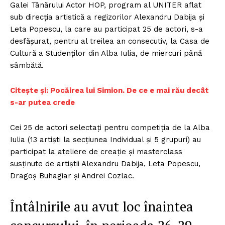
Galei Tânărului Actor HOP, program al UNITER aflat
sub direcţia artistică a regizorilor Alexandru Dabija şi
Leta Popescu, la care au participat 25 de actori, s-a
desfăşurat, pentru al treilea an consecutiv, la Casa de
Cultură a Studenţilor din Alba Iulia, de miercuri până
sâmbătă.
Ci
tește și: Pocăirea lui Simion. De ce e mai rău decât
s-ar putea crede
Cei 25 de actori selectaţi pentru competiţia de la Alba
Iulia (13 artişti la secţiunea Individual şi 5 grupuri) au
participat la ateliere de creaţie şi masterclass
susţinute de artiştii Alexandru Dabija, Leta Popescu,
Dragoş Buhagiar şi Andrei Cozlac.
Întâlnirile au avut loc înaintea