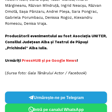
Mărgineanu, Răzvan Mîndruţă, Ingrid Neacşu, Răzvan
Omotă, Saşa Pânzaru, Andrei Pleşa, Sara Pongrac,
Gabriela Porumbacu, Denissa Rogoz, Alexandru
Romescu, Denisa Vraja.
Producătorii evenimentului au fost Asociaţia UNITER,
Consiliul Judeţean Alba şi Teatrul de Păpuşi
„Prichindel” Alba Iulia.
Urmăriți
P
ressHUB și pe Google News
!
(
Sursa foto: Gala Tânărului Actor / Facebook
)
Urmărește-ne pe Telegram
Intră pe canalul WhatsApp