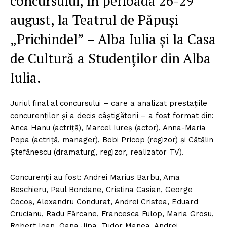
concursului, în perioada 26-29
august, la Teatrul de Păpuşi
„Prichindel” – Alba Iulia şi la Casa
de Cultură a Studenţilor din Alba
Iulia.
Juriul final al concursului – care a analizat prestaţiile
concurenţilor şi a decis câştigătorii – a fost format din:
Anca Hanu (actriţă), Marcel Iureş (actor), Anna-Maria
Popa (actriţă, manager), Bobi Pricop (regizor) şi Cătălin
Ştefănescu (dramaturg, regizor, realizator TV).
Concurenţii au fost: Andrei Marius Barbu, Ama
Beschieru, Paul Bondane, Cristina Casian, George
Cocoş, Alexandru Condurat, Andrei Cristea, Eduard
Crucianu, Radu Fărcane, Francesca Fulop, Maria Grosu,
Robert Ioan, Oana Jipa, Tudor Manea, Andrei