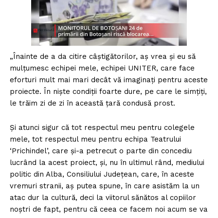
„Înainte de a da citire câştigătorilor, aş vrea şi eu să
mulţumesc echipei mele, echipei UNITER, care face
eforturi mult mai mari decât vă imaginaţi pentru aceste
proiecte. În nişte condiţii foarte dure, pe care le simţiţi,
le trăim zi de zi în această ţară condusă prost.
Şi atunci sigur că tot respectul meu pentru colegele
mele, tot respectul meu pentru echipa Teatrului
‘Prichindel’, care şi-a petrecut o parte din concediu
lucrând la acest proiect, şi, nu în ultimul rând, mediului
politic din Alba, Consiliului Judeţean, care, în aceste
vremuri stranii, aş putea spune, în care asistăm la un
atac dur la cultură, deci la viitorul sănătos al copiilor
noştri de fapt, pentru că ceea ce facem noi acum se va