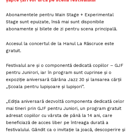
şapte ţări vor urca pe scena festivalului
Abonamentele pentru Main Stage + Experimental
Stage sunt epuizate, însă mai sunt disponibile
abonamente şi bilete de zi pentru scena principală.
Accesul la concertul de la Hanul La Răscruce este
gratuit.
Festivalul are şi o componentă dedicată copiilor – GJF
pentru Junirori, iar în program sunt cuprinse şi o
expoziţie aniversară Gărâna Jazz 30 şi lansarea cărţii
„Şcoala pentru lupişoare şi lupişori”.
„Ediţia aniversară dezvoltă componenta dedicată celor
mai tineri prin GJF pentru Juniori, un program gratuit
adresat copiilor cu vârsta de până la 14 ani, care
beneficiază de acces liber pe întreaga durată a
festivalului. Gândit ca o invitaţie la joacă, descoperire şi