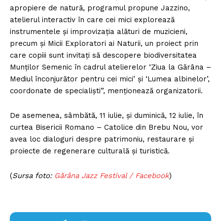
apropiere de natură, programul propune Jazzino,
atelierul interactiv în care cei mici explorează
instrumentele şi improvizaţia alături de muzicieni,
precum şi Micii Exploratori ai Naturii, un proiect prin
care copiii sunt invitaţi să descopere biodiversitatea
Munţilor Semenic în cadrul atelierelor ‘Ziua la Gărâna –
Mediul înconjurător pentru cei mici’ şi ‘Lumea albinelor’,
coordonate de specialişti”, menţionează organizatorii.
De asemenea, sâmbătă, 11 iulie, şi duminică, 12 iulie, în
curtea Bisericii Romano – Catolice din Brebu Nou, vor
avea loc dialoguri despre patrimoniu, restaurare şi
proiecte de regenerare culturală şi turistică.
(
Sursa foto:
Gărâna Jazz Festival / Facebook
)