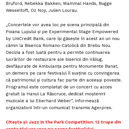
Bruford, Rebekka Bakken, Mammal Hands, Bugge
Wesseltoft, Oz Noy, Julien Lourau.
„Concertele vor avea loc pe scena principală din
Poiana Lupului şi pe Experimental Stage Empowered
by UniCredit Bank, care îşi găseşte în acest an un nou
cămin la Biserica Romano-Catolică din Brebu Nou.
Decizia a fost luată pentru a permite continuarea
lucrărilor de restaurare ale bisericii din Văliug,
desfăşurate de Ambulanţa pentru Monumente Banat,
un demers pe care festivalul îl susţine cu convingerea
că patrimoniul şi cultura fac parte din aceeaşi poveste.
Programul este completat de un concert cu acces
gratuit la Hanul La Răscruce, dedicat moştenirii
muzicale a lui Eberhard Weber”, informează
organizatorii într-un comunicat transmis Agerpres.
Citește și: Jazz in the Park Competition. 12 trupe din