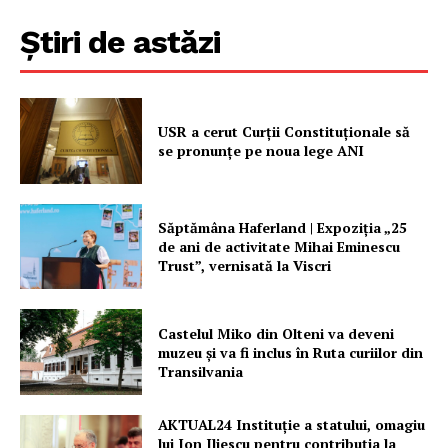
Știri de astăzi
PRESShub
USR a cerut Curții Constituționale să
Despre noi / Echipa
se pronunțe pe noua lege ANI
Proiecte editoriale
Rețea
Săptămâna Haferland | Expoziţia „25
Contact
de ani de activitate Mihai Eminescu
Trust”, vernisată la Viscri
Castelul Miko din Olteni va deveni
muzeu şi va fi inclus în Ruta curiilor din
Transilvania
AKTUAL24 Instituție a statului, omagiu
lui Ion Iliescu pentru contribuția la