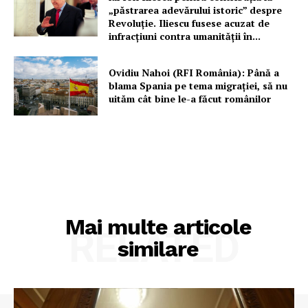
„păstrarea adevărului istoric” despre
Revoluție. Iliescu fusese acuzat de
infracțiuni contra umanității în...
Ovidiu Nahoi (RFI România): Până a
blama Spania pe tema migrației, să nu
uităm cât bine le-a făcut românilor
Mai multe articole
RELATED
similare