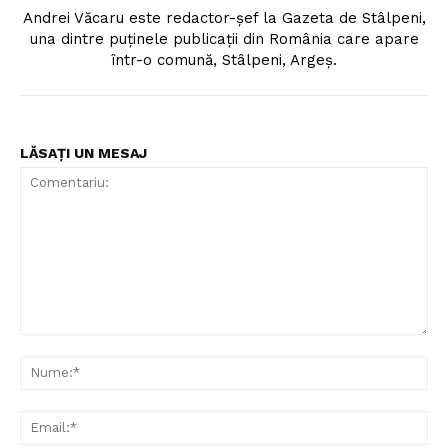
Andrei Văcaru este redactor-șef la Gazeta de Stâlpeni,
una dintre puținele publicații din România care apare
într-o comună, Stâlpeni, Argeș.
LĂSAȚI UN MESAJ
Comentariu:
Nu
Ema