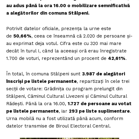
au adus până la ora 16.00 o mobilizare semnificativă
a alegătorilor din comuna Stâlpeni.
Potrivit datelor oficiale, prezența la urne este
de
50,66%
, ceea ce înseamnă că 2.020 de persoane și-
au exprimat deja votul. Cifra este cu 320 mai mare
decât în turul I, când la aceeași oră erau înregistrate
1.700 de voturi, reprezentând un procent de
42,61%
.
În total, în comuna Stâlpeni sunt
3.987 de alegători
înscriși pe listele permanente
, repartizați în cele trei
secții de votare: Grădinița cu program prelungit din
Stâlpeni, Căminul Cultural Livezeni și Căminul Cultural
Rădești. Până la ora 16.00,
1.727 de persoane au votat
pe listele permanente
, iar
293 pe liste suplimentare
.
Urna mobilă nu a fost utilizată până acum, conform
datelor transmise de Biroul Electoral Central.