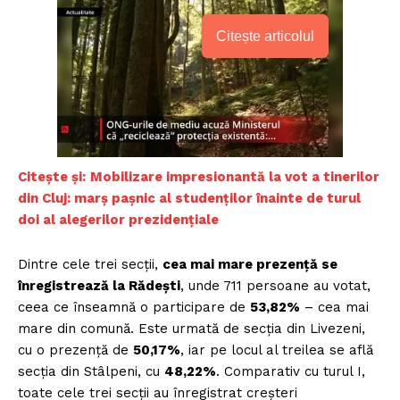
Citește articolul
Citește și:
Mobilizare impresionantă la vot a tinerilor
din Cluj: marș pașnic al studenților înainte de turul
doi al alegerilor prezidențiale
Dintre cele trei secții,
cea mai mare prezență se
înregistrează la Rădești
, unde 711 persoane au votat,
ceea ce înseamnă o participare de
53,82%
– cea mai
mare din comună. Este urmată de secția din Livezeni,
cu o prezență de
50,17%
, iar pe locul al treilea se află
secția din Stâlpeni, cu
48,22%
. Comparativ cu turul I,
toate cele trei secții au înregistrat creșteri