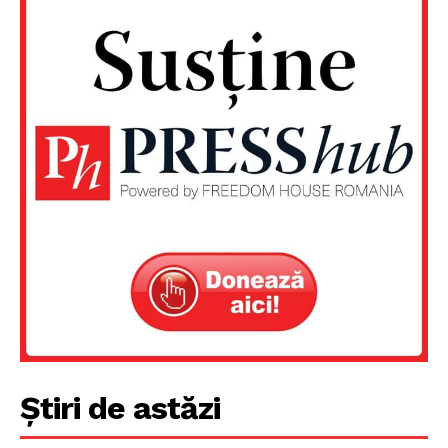
PRESShub
Despre noi / Echipa
Proiecte editoriale
Rețea
Contact
Știri de astăzi