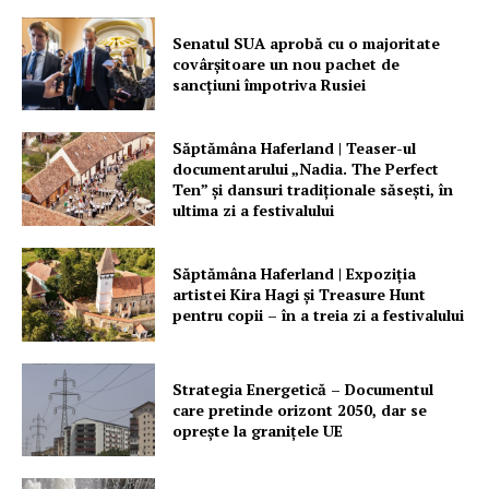
Senatul SUA aprobă cu o majoritate
covârșitoare un nou pachet de
sancțiuni împotriva Rusiei
Săptămâna Haferland | Teaser-ul
documentarului „Nadia. The Perfect
Ten” şi dansuri tradiţionale săseşti, în
ultima zi a festivalului
Săptămâna Haferland | Expoziţia
artistei Kira Hagi şi Treasure Hunt
pentru copii – în a treia zi a festivalului
Strategia Energetică – Documentul
care pretinde orizont 2050, dar se
oprește la granițele UE