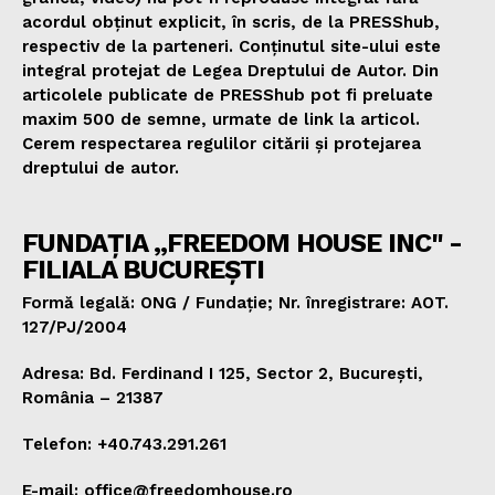
acordul obținut explicit, în scris, de la PRESShub,
respectiv de la parteneri. Conținutul site-ului este
integral protejat de Legea Dreptului de Autor. Din
articolele publicate de PRESShub pot fi preluate
maxim 500 de semne, urmate de link la articol.
Cerem respectarea regulilor citării și protejarea
dreptului de autor.
FUNDAȚIA „FREEDOM HOUSE INC" -
FILIALA BUCUREȘTI
Formă legală: ONG / Fundație; Nr. înregistrare: AOT.
127/PJ/2004
Adresa: Bd. Ferdinand I 125, Sector 2, București,
România – 21387
Telefon: +40.743.291.261
E-mail: office@freedomhouse.ro