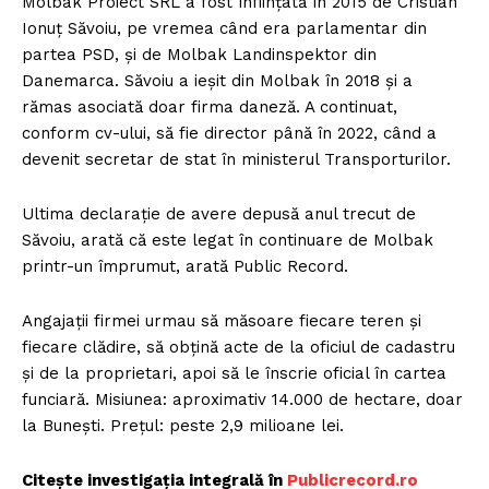
Molbak Proiect SRL a fost înființată în 2015 de Cristian
Ionuț Săvoiu, pe vremea când era parlamentar din
partea PSD, și de Molbak Landinspektor din
Danemarca. Săvoiu a ieșit din Molbak în 2018 și a
rămas asociată doar firma daneză. A continuat,
conform cv-ului, să fie director până în 2022, când a
devenit secretar de stat în ministerul Transporturilor.
Ultima declarație de avere depusă anul trecut de
Săvoiu, arată că este legat în continuare de Molbak
printr-un împrumut, arată Public Record.
Angajații firmei urmau să măsoare fiecare teren și
fiecare clădire, să obțină acte de la oficiul de cadastru
și de la proprietari, apoi să le înscrie oficial în cartea
funciară. Misiunea: aproximativ 14.000 de hectare, doar
la Bunești. Prețul: peste 2,9 milioane lei.
Citește investigația integrală în
Publicrecord.ro