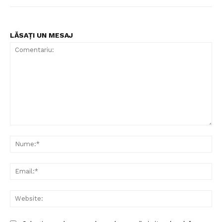
LĂSAȚI UN MESAJ
Comentariu:
Nu
Ema
Web