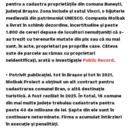
pentru a cadastra proprietățile din comuna Bunești,
județul Brașov. Zona include și satul Viscri, o bijuterie
medievală din patrimoniul UNESCO. Compania Molbak
a livrat în schimb dezordine, incertitudine și peste
1.800 de cereri depuse de locuitori nemulțumiți că s-
au trezit cu terenurile mutate din pix sau că nu mai
sunt, în acte, proprietari pe propriile case. Câteva
sute de parcele au rămas cu proprietari
neidentificați, arată o investigație
Public Record
.
•
Potrivit publicației, tot în Brașov și tot în 2021,
Molbak Proiect a obținut un alt contract pentru
cadastrarea comunei Bran, o altă destinație
turistică. A fost reziliat în 2025. În total, 16 comune
din mai multe județe trebuiau cadastrate pentru
peste 40 de milioane de lei. Șapte din ele sunt în
continuare neterminate. Firma a acumulat întârzieri
în execuție și penalități.