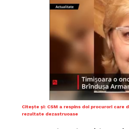
Citește și: CSM a respins doi procurori care
rezultate dezastruoase