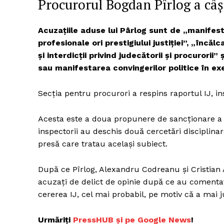
Procurorul Bogdan Pîrlog a câșt
Acuzațiile aduse lui Pârlog sunt de „manifest
profesionale ori prestigiului justiției”, „încăl
Un pro
și interdicții privind judecătorii și procurorii
FREEDOM
sau manifestarea convingerilor politice în exer
ROMÂ
Secția pentru procurori a respins raportul IJ, i
Acesta este a doua propunere de sancționare a lu
inspectorii au deschis două cercetări disciplina
presă care tratau același subiect.
După ce Pîrlog, Alexandru Codreanu și Cristian 
acuzați de delict de opinie după ce au coment
cererea IJ, cel mai probabil, pe motiv că a mai 
Urmăriți
P
ressHUB și pe Google News
!