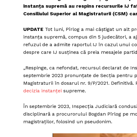
instanța supremă au respins recursurile IJ faț
Consiliului Superior al Magistraturii (CSM) c
UPDATE
Tot luni, Pîrlog a mai câștigat un alt p
instanța supremă, compus din 5 judecători, a aju
refuzul de a admite raportul IJ în cazul unui 
despre care IJ susținea că preia mesajele parti
„Respinge, ca nefondat, recursul declarat de Ins
septembrie 2023 pronunţate de Secţia pentru pro
Magistraturii în dosarul nr. 9/P/2021. Definitivă
decizia instanței
supreme.
În septembrie 2023, Inspecția Judiciară condu
disciplinară a procurorului Bogdan Pîrlog pe mot
magistraților, folosind un pseudonim.