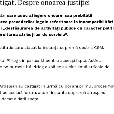
igat. Despre onoarea justiției
Proiecte editoriale
Rețea
ări care aduc atingere onoarei sau probității
Contact
carea prevederilor legale referitoare la incompatibilități
iect
” și „desfășurarea de activități publice cu caracter polit
 HOUSE
citarea atribuțiilor de serviciu”.
NIA
nstituție care atacat la instanța supremă decizia CSM.
i Pîrlog din partea IJ pentru aceeași faptă. Astfel,
re pe numele lui Pîrlog după ce au citit două articole de
Ardelean au câștigat în urmă cu doi ani primul proces fii
at pe același forum, acum instanța supremă a respins
judecat o dată speța.