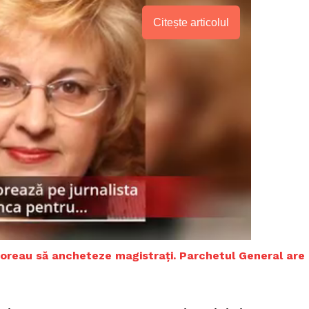
Citește articolul
PRESShub
 doreau să ancheteze magistrați. Parchetul General are
Despre noi / Echipa