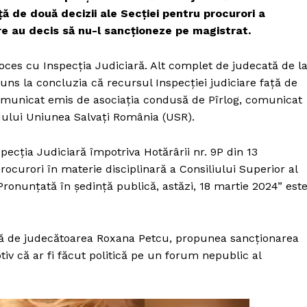
ă de două decizii ale Secției pentru procurori a
are au decis să nu-l sancționeze pe magistrat.
roces cu Inspecția Judiciară. Alt complet de judecată de l
ns la concluzia că recursul Inspecției judiciare față de
comunicat emis de asociația condusă de Pîrlog, comunicat
dului Uniunea Salvați România (USR).
pecţia Judiciară împotriva Hotărârii nr. 9P din 13
curori în materie disciplinară a Consiliului Superior al
. Pronunţată în şedinţă publică, astăzi, 18 martie 2024” est
să de judecătoarea Roxana Petcu, propunea sancționarea
iv că ar fi făcut politică pe un forum nepublic al