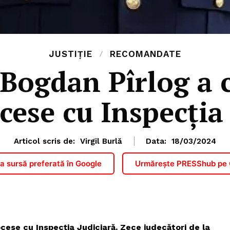
JUSTIȚIE
RECOMANDATE
Bogdan Pîrlog a c
cese cu Inspecția 
Articol scris de:
Virgil Burlă
Data:
18/03/2024
 sursă preferată în Google
Urmărește PRESShub pe
cese cu Inspecția Judiciară. Zece judecători de la