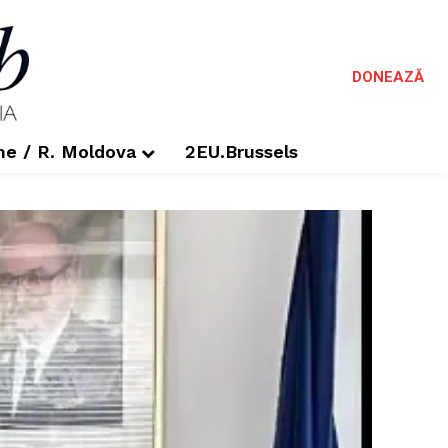
DONEAZĂ
me / R. Moldova
2EU.Brussels