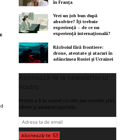
în Franța
Vrei un job bun după
absolvire? Îți trebuie
experiență – de ce nu
experiență internațională?
ic
Războiul fără frontiere:
drone, atentate și atacuri în
adâncimea Rusiei și Ucrainei
Abonează-te la newsletter-ul
nostru
Pentru a fi la curent cu cele mai recente știri,
nd
oferte și anunțuri speciale.
Abonează-te