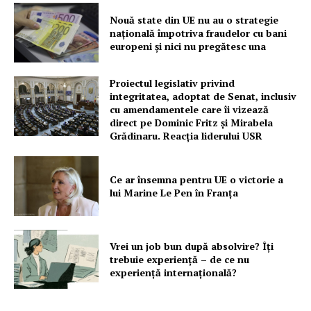
PRESShub
Nouă state din UE nu au o strategie
națională împotriva fraudelor cu bani
Despre noi / Echipa
europeni și nici nu pregătesc una
Proiecte editoriale
Rețea
Proiectul legislativ privind
integritatea, adoptat de Senat, inclusiv
Contact
cu amendamentele care îi vizează
direct pe Dominic Fritz și Mirabela
Grădinaru. Reacția liderului USR
Ce ar însemna pentru UE o victorie a
lui Marine Le Pen în Franța
Vrei un job bun după absolvire? Îți
trebuie experiență – de ce nu
experiență internațională?