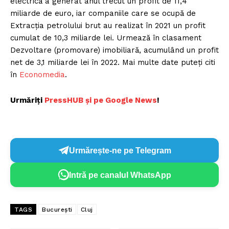
electrică a generat anul trecut un profit de 11,4
miliarde de euro, iar companiile care se ocupă de
Extracția petrolului brut au realizat în 2021 un profit
cumulat de 10,3 miliarde lei. Urmează în clasament
Dezvoltare (promovare) imobiliară, acumulând un profit
net de 3,1 miliarde lei în 2022. Mai multe date puteți citi
în
Economedia
.
Urmăriți
P
ressHUB și pe Google News
!
Urmărește-ne pe Telegram
Intră pe canalul WhatsApp
TAGS
București
Cluj