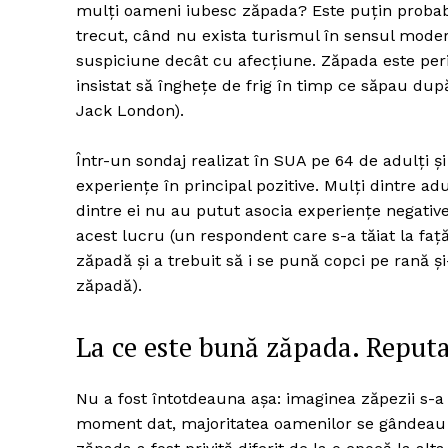
mulți oameni iubesc zăpada? Este puțin probabil
trecut, când nu exista turismul în sensul moder
suspiciune decât cu afecțiune. Zăpada este peric
insistat să înghețe de frig în timp ce săpau dup
Jack London).
Într-un sondaj realizat în SUA pe 64 de adulți ș
experiențe în principal pozitive. Mulți dintre a
dintre ei nu au putut asocia experiențe negativ
acest lucru (un respondent care s-a tăiat la fa
zăpadă și a trebuit să i se pună copci pe rană ș
zăpadă).
La ce este bună zăpada. Reputa
Nu a fost întotdeauna așa: imaginea zăpezii s-a
moment dat, majoritatea oamenilor se gândeau l