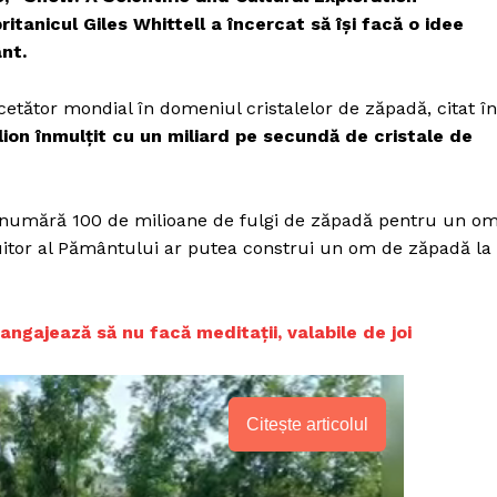
britanicul Giles Whittell a încercat să își facă o idee
nt.
cetător mondial în domeniul cristalelor de zăpadă, citat în
lion înmulțit cu un miliard pe secundă de cristale de
e numără 100 de milioane de fulgi de zăpadă pentru un o
uitor al Pământului ar putea construi un om de zăpadă la
 angajează să nu facă meditații, valabile de joi
Citește articolul