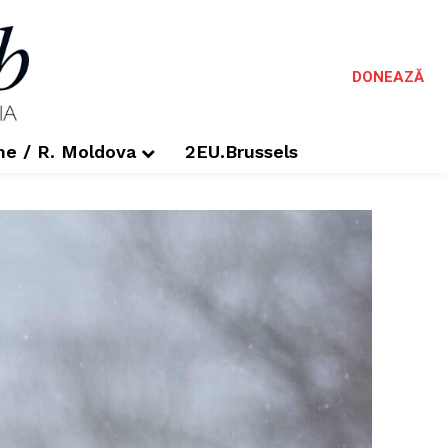
DONEAZĂ
me / R. Moldova
2EU.Brussels