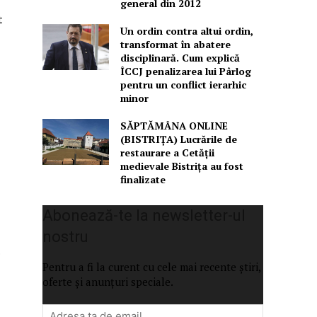
general din 2012
t
Un ordin contra altui ordin,
transformat în abatere
disciplinară. Cum explică
ÎCCJ penalizarea lui Pârlog
pentru un conflict ierarhic
minor
SĂPTĂMÂNA ONLINE
(BISTRIȚA) Lucrările de
restaurare a Cetăţii
medievale Bistriţa au fost
finalizate
Abonează-te la newsletter-ul
nostru
.
Pentru a fi la curent cu cele mai recente știri,
oferte și anunțuri speciale.