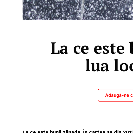
La ce este
lua lo
Adaugă-ne ca
La ce este bună zăpada. În cartea sa din 2019