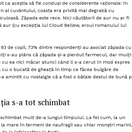
 ca aceștia să fie conduși de considerente raționale: în
n al cuvântului, coasta era privită mai degrabă cu
uloasă. Zăpada este rece. Nici căutătorii de aur nu ar fi
ă aur (cu excepția lui Cloud Bellew, eroul romanului lui
i 93 de copii, 73% dintre respondenți au asociat zăpada cu
dulți s-au plâns că zăpada și-a pierdut farmecul, dar mulți
e cu ea nici măcar atunci când li s-a cerut în mod expres
ță cu o bucată de gheață în timp ce făcea bulgăre de
i-a amintit cu nostalgie că a fost o bătaie destul de bună 
ția s-a tot schimbat
 schimbat mult de-a lungul timpului. La fel cum, la un
a mare în termeni de naufragii sau chiar monștri marini,