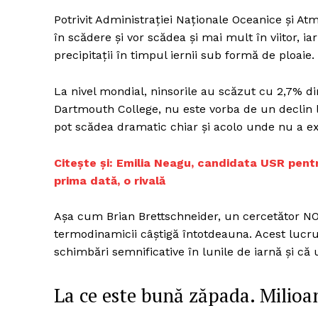
Potrivit Administrației Naționale Oceanice și Atm
în scădere și vor scădea și mai mult în viitor, i
precipitații în timpul iernii sub formă de ploaie.
Un pro
FREEDOM
La nivel mondial, ninsorile au scăzut cu 2,7% din
ROMÂ
Dartmouth College, nu este vorba de un declin lin
pot scădea dramatic chiar și acolo unde nu a ex
Citește și: Emilia Neagu, candidata USR pentr
prima dată, o rivală
Așa cum Brian Brettschneider, un cercetător NOA
termodinamicii câștigă întotdeauna. Acest luc
schimbări semnificative în lunile de iarnă și că 
La ce este bună zăpada. Milioa