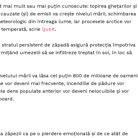
t mai mult sau mai puțin cunoscute: topirea ghețarilor și
 cauzate (și) de emisii va crește nivelul mării, schimbarea
teorologic din întreaga lume, iar procesele arctice vor
 temperată, scrie
Qubit
.
stratul persistent de zăpadă asigură protecția împotriva
țând umezelii să se infiltreze treptat în sol, în loc să
nivelului mării va lăsa cel puțin 800 de milioane de oameni
 vor deveni mai frecvente, incendiile de pădure vor
ele dens populate anterior vor deveni nelocuibile și vor
board.
a zăpezii ca pe o pierdere emoțională și de ce atât de