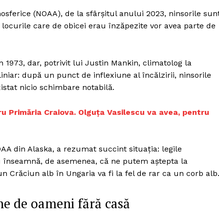
Proiecte editoriale
osferice (NOAA), de la sfârșitul anului 2023, ninsorile sun
Rețea
ar locurile care de obicei erau înzăpezite vor avea parte de
Contact
iect
 HOUSE
 1973, dar, potrivit lui Justin Mankin, climatolog la
NIA
iar: după un punct de inflexiune al încălzirii, ninsorile
istat nicio schimbare notabilă.
u Primăria Craiova. Olguța Vasilescu va avea, pentru
A din Alaska, a rezumat succint situația: legile
ru înseamnă, de asemenea, că ne putem aștepta la
un Crăciun alb în Ungaria va fi la fel de rar ca un corb alb
ne de oameni fără casă