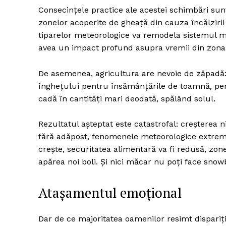
Consecințele practice ale acestei schimbări sun
zonelor acoperite de gheață din cauza încălzirii
tiparelor meteorologice va remodela sistemul me
avea un impact profund asupra vremii din zona
De asemenea, agricultura are nevoie de zăpadă: 
înghețului pentru însămânțările de toamnă, permi
cadă în cantități mari deodată, spălând solul.
Rezultatul așteptat este catastrofal: creșterea 
fără adăpost, fenomenele meteorologice extreme
crește, securitatea alimentară va fi redusă, zon
apărea noi boli. Și nici măcar nu poți face snow
Atașamentul emoțional
Dar de ce majoritatea oamenilor resimt dispariți