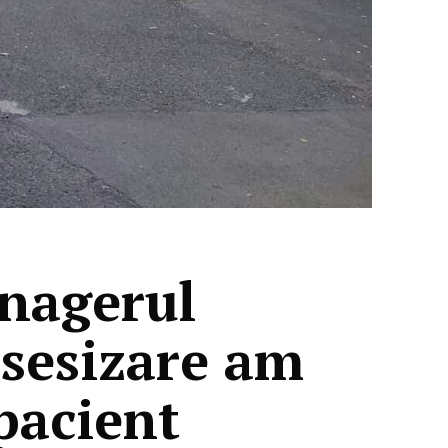
anagerul
 sesizare am
 pacient