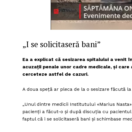
Un pro
FREEDOM
ROMÂ
„I se solicitaseră bani”
Ea a explicat că sesizarea spitalului a venit 
acuzații penale unor cadre medicale, și care a f
cerceteze astfel de cazuri.
A doua speță ar pleca de la o sesizare făcută la
„Unul dintre medicii Institutului «Marius Nasta»
pacienţi a făcut-o şi după discuţia cu pacientul 
faptul că i se solicitaseră bani şi schimbase med