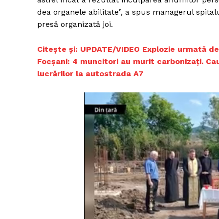
dea organele abilitate”, a spus managerul spital
presă organizată joi.
Citește și: UPDATE/VIDEO Explozie urmată de 
Focșani: 4 muncitori au murit carbonizați. Ca
lucrărilor la autostrada A7