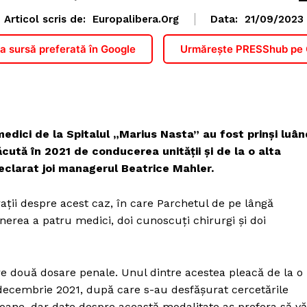
Articol scris de:
Europalibera.org
Data:
21/09/2023
 sursă preferată în Google
Urmărește PRESShub pe
edici de la Spitalul „Marius Nasta” au fost prinși luân
ăcută în 2021 de conducerea unității și de la o alta
eclarat joi managerul Beatrice Mahler.
rații despre acest caz, în care Parchetul de pe lângă
nerea a patru medici, doi cunoscuți chirurgi și doi
are două dosare penale. Unul dintre acestea pleacă de la o
 decembrie 2021, după care s-au desfăşurat cercetările
soane, dar date despre această modalitate aş prefera să vă