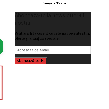
Primăria Teaca
Abonează-te la newsletter-ul
nostru
Pentru a fi la curent cu cele mai recente știri,
oferte și anunțuri speciale.
Abonează-te