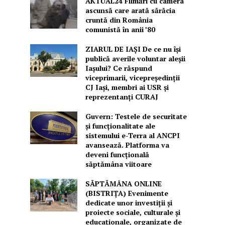
AKTUAL24 Filmări cu camera
ascunsă care arată sărăcia
cruntă din România
comunistă în anii ’80
ZIARUL DE IAȘI De ce nu își
publică averile voluntar aleșii
Iașului? Ce răspund
viceprimarii, vicepreședinții
CJ Iași, membri ai USR și
reprezentanți CURAJ
Guvern: Testele de securitate
și funcționalitate ale
sistemului e-Terra al ANCPI
avansează. Platforma va
deveni funcțională
săptămâna viitoare
SĂPTĂMÂNA ONLINE
(BISTRIȚA) Evenimente
dedicate unor investiții și
proiecte sociale, culturale și
educaționale, organizate de