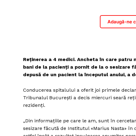
Adaugă-ne ca
Reținerea a 4 medici. Ancheta în care patru m
bani de la pacienți a pornit de la o sesizare f
depusă de un pacient la începutul anului, a d
Conducerea spitalului a oferit joi primele decla
Tribunalul București a decis miercuri seară reți
rezidenți.
„Din informaţiile pe care le am, sunt în cercet
sesizare făcută de Institutul «Marius Nasta» în
astfel încât a rezultat inculparea anumitor per