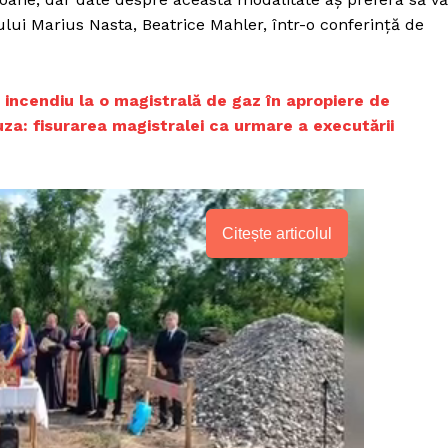
ului Marius Nasta, Beatrice Mahler, într-o conferință de
incendiu la o magistrală de gaz în apropiere de
uza: fisurarea magistralei ca urmare a executării
Citește articolul
PRESShub
Despre noi / Echipa