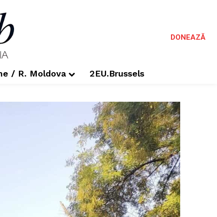
DONEAZĂ
me / R. Moldova
2EU.Brussels