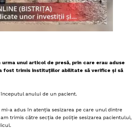
Proiecte editoriale
Rețea
Contact
iect
 HOUSE
NIA
în urma unui articol de presă, prin care erau aduse
ost trimis instituțiilor abilitate să verifice și să
 începutul anului de un pacient.
 mi-a adus în atenţia sesizarea pe care unul dintre
am trimis către secţia de poliţie sesizarea pacientului,
icul.