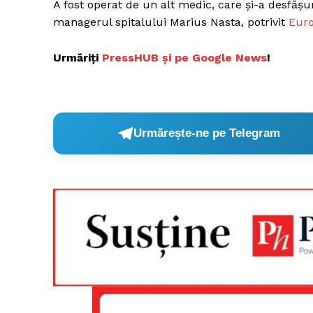
A fost operat de un alt medic, care şi-a desfăşur
managerul spitalului Marius Nasta, potrivit
Euro
Urmăriți
PressHUB și pe Google News
!
Urmărește-ne pe Telegram