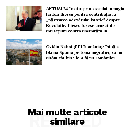
AKTUAL24 Instituție a statului, omagiu
lui Ion Iliescu pentru contribuția la
„păstrarea adevărului istoric” despre
Revoluție. Iliescu fusese acuzat de
infracțiuni contra umanității în...
Ovidiu Nahoi (RFI România): Până a
blama Spania pe tema migrației, să nu
uităm cât bine le-a făcut românilor
Mai multe articole
RELATED
similare