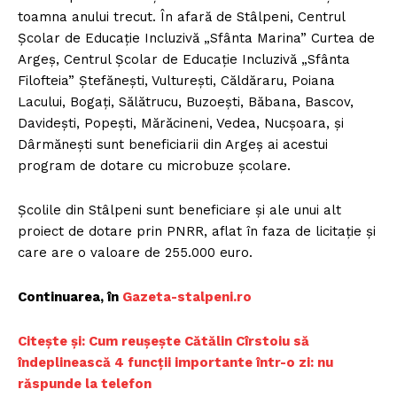
toamna anului trecut. În afară de Stâlpeni, Centrul
Școlar de Educație Incluzivă „Sfânta Marina” Curtea de
Argeș, Centrul Școlar de Educație Incluzivă „Sfânta
Filofteia” Ștefănești, Vulturești, Căldăraru, Poiana
Lacului, Bogați, Sălătrucu, Buzoești, Băbana, Bascov,
Davidești, Popești, Mărăcineni, Vedea, Nucșoara, și
Dârmănești sunt beneficiarii din Argeș ai acestui
program de dotare cu microbuze școlare.
Școlile din Stâlpeni sunt beneficiare și ale unui alt
proiect de dotare prin PNRR, aflat în faza de licitație și
care are o valoare de 255.000 euro.
Continuarea, în
G
azeta-stalpeni.ro
C
itește și: Cum reușește Cătălin Cîrstoiu să
îndeplinească 4 funcții importante într-o zi: nu
răspunde la telefon