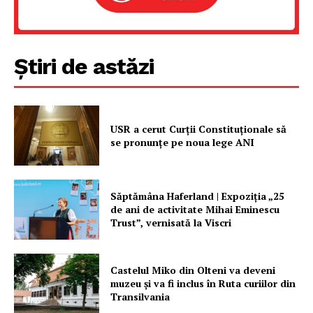
FREEDOM HOUSE ROMÂNIA
Știri de astăzi
PRESShub
Despre noi / Echipa
USR a cerut Curții Constituționale să
se pronunțe pe noua lege ANI
Proiecte editoriale
Rețea
Contact
Săptămâna Haferland | Expoziţia „25
de ani de activitate Mihai Eminescu
Trust”, vernisată la Viscri
Castelul Miko din Olteni va deveni
muzeu şi va fi inclus în Ruta curiilor din
Transilvania