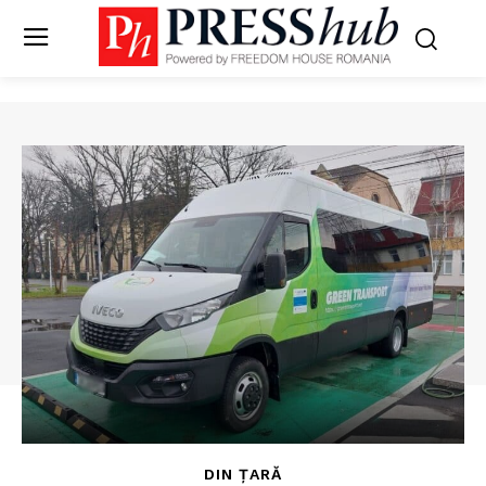
DIN ȚARĂ