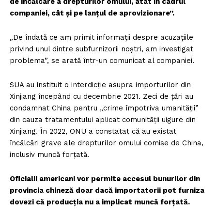
de încălcare a drepturilor omului, atât în cadrul
companiei, cât și pe lanțul de aprovizionare”.
„De îndată ce am primit informații despre acuzațiile
privind unul dintre subfurnizorii noștri, am investigat
problema”, se arată într-un comunicat al companiei.
SUA au instituit o interdicție asupra importurilor din
Xinjiang începând cu decembrie 2021. Zeci de țări au
condamnat China pentru „crime împotriva umanității”
din cauza tratamentului aplicat comunității uigure din
Xinjiang. În 2022, ONU a constatat că au existat
încălcări grave ale drepturilor omului comise de China,
inclusiv muncă forțată.
Oficialii americani vor permite accesul bunurilor din
provincia chineză doar dacă importatorii pot furniza
dovezi că producția nu a implicat muncă forțată.