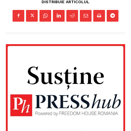
DISTRIBUIE ARTICOLUL
Un proiect
FREEDOM HOUSE ROMÂNIA
PRESShub
Despre noi / Echipa
Proiecte editoriale
Rețea
Contact