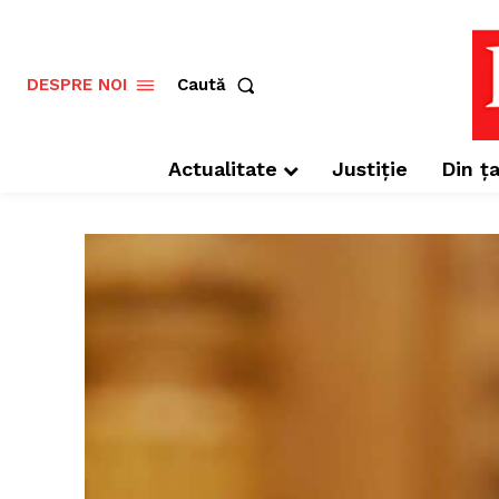
Caută
DESPRE NOI
Actualitate
Justiție
Din ța