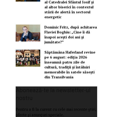
al Catedralei Sfântul Iosif și
al altor biserici în contextul
stării de alertă în sectorul
energetic
Dominic Fritz, după achitarea
Flaviei Boghiu: „Cine îi dă
înapoi aceşti doi ani şi
jumătate?”
Săptămâna Haferland revine
pe 6 august: ediția 2026
înseamnă patru zile de
cultură, tradiții și întâlniri
memorabile în satele săsești
din Transilvania
Abonează-te la newsletter-ul
nostru
Pentru a fi la curent cu cele mai recente știri,
oferte și anunțuri speciale.