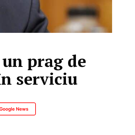
 un prag de
în serviciu
3
 Google News