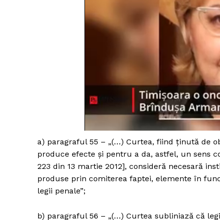
a) paragraful 55 – „(…) Curtea, fiind ținută de ob
produce efecte și pentru a da, astfel, un sens co
223 din 13 martie 2012], consideră necesară inst
produse prin comiterea faptei, elemente în func
legii penale”;
b) paragraful 56 – „(…) Curtea subliniază că legi