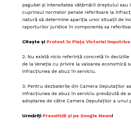
pagubei și intensitatea vătămării dreptului sau i
cuprinsul normelor penale referitoare la infracț
natură să determine apariția unor situații de inco
Un pro
raporturilor juridice în componenta sa referitoare 
FREEDOM
ROMÂ
Citește și
Protest în Piața Victoriei împotriv
2. Nu există nicio referință concretă în deciziil
de la Veneția cu privire la valoarea economică s
infracțiunea de abuz în serviciu.
3. Pentru dezbaterile din Camera Deputaților asu
infracțiunea de abuz în serviciu prevăzută de ar
adoptarea de către Camera Deputaților a unui p
Urmăriți
PressHUB și pe Google News
!