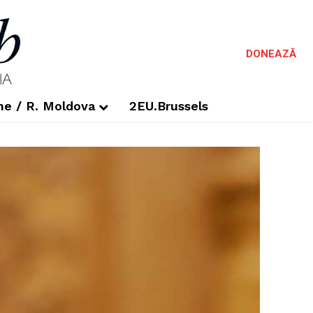
DONEAZĂ
me / R. Moldova
2EU.Brussels