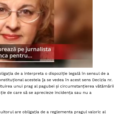
ligația de a interpreta o dispoziție legală în sensul de a
nstituțional acesteia [a se vedea în acest sens Decizia nr.
ituirea unui prag al pagubei și circumstanțierea vătămării
ție de care să se aprecieze incidența sau nu a
PRESShub
Despre noi / Echipa
uitorul are obligația de a reglementa pragul valoric al