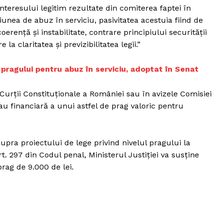
Proiecte editoriale
nteresului legitim rezultate din comiterea faptei în
Rețea
iunea de abuz în serviciu, pasivitatea acestuia fiind de
erență și instabilitate, contrare principiului securității
Contact
iect
la claritatea și previzibilitatea legii.”
 HOUSE
NIA
a pragului pentru abuz în serviciu, adoptat în Senat
e Curții Constituționale a României sau în avizele Comisiei
au financiară a unui astfel de prag valoric pentru
pra proiectului de lege privind nivelul pragului la
t. 297 din Codul penal, Ministerul Justiției va susține
rag de 9.000 de lei.