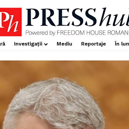
ră
Investigații
Mediu
Reportaje
În lu