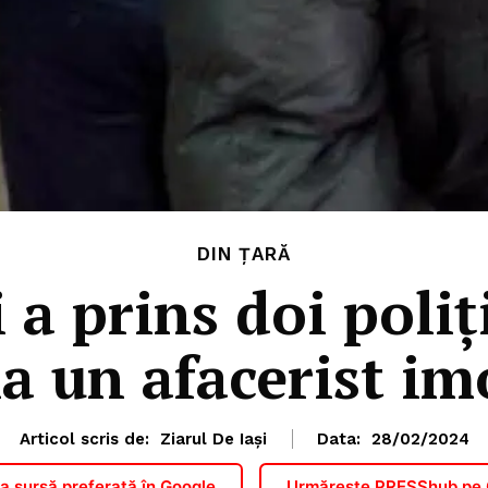
DIN ȚARĂ
 a prins doi poliți
a un afacerist im
Articol scris de:
Ziarul De Iași
Data:
28/02/2024
 sursă preferată în Google
Urmărește PRESShub pe