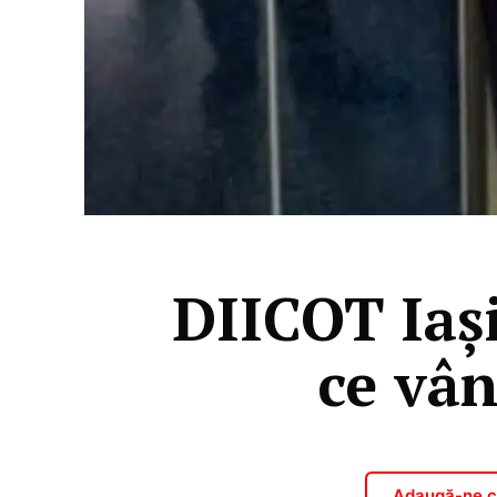
DIICOT Iaşi
ce vân
Adaugă-ne ca