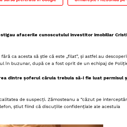
vestigau afacerile cunoscutului investitor imobiliar Crist
ră ca acesta să ştie că este „filat”, și astfel au descoperi
l în buzunar, după ce a fost oprit de un echipaj de Poliţi
 dintre şoferul căruia trebuia să-i fie luat permisul ş
m calitatea de suspecţi. Zămosteanu a “căzut pe interceptăr
fon, ştiut fiind că discuţiile confidenţiale ale acestuia