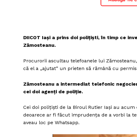
DIICOT Iaşi a prins doi polițiști, în timp ce in
Zămosteanu.
Procurorii ascultau telefoanele lui Zămosteanu, fă
că el a „ajutat” un prieten să rămână cu permisu
Zămosteanu a intermediat telefonic negocierea
cei doi agenţi de poliţie.
Cei doi poliţişti de la Biroul Rutier Iaşi au acu
deoarece ar fi făcut imprudenţa de a vorbi la tele
aveau loc pe Whatsapp.