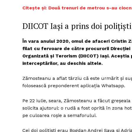
Citește și:
Două trenuri de metrou s-au ciocni
DIICOT Iaşi a prins doi polițișt
Un pro
FREEDOM
ROMÂ
În vara anului 2020, omul de afaceri Cristin Z
filat cu fervoare de către procurorii Direcţiei
Organizată şi Terorism (DIICOT) Iaşi. Aceştia
interceptărilor, au deschis altele.
Zămosteanu a aflat târziu că este urmărit şi su
folosească preponderent aplicaţia Whatsapp.
Pe 22 iulie, seara, Zămosteanu a făcut greşeala
solicita ajutorul: o rudă a fost oprită în zona h
pe culoarea roşie a semaforului.
Cei doi poliţişti erau Bogdan Andrei Sava şi Adri