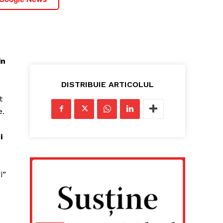
in
DISTRIBUIE ARTICOLUL
t
e.
i
i”