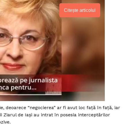
Citește articolul
PRESShub
ie, deoarece “negocierea” ar fi avut loc faţă în faţă, iar
i Ziarul de Iaşi au intrat în posesia interceptărilor
zive.
Despre noi / Echipa