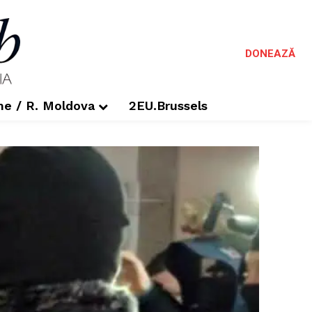
DONEAZĂ
me / R. Moldova
2EU.Brussels