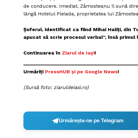
de conducere. Imediat, Zămosteanu îl sună direct
lângă Hotelul Pleiada, proprietatea lui Zămoste
Şoferul, identificat ca fiind Mihai Haliţi, din
apucat să scrie procesul verbal”, însă primul î
Continuarea în
Ziarul de Iași
!
Urmăriți
P
ressHUB și pe Google News
!
(Sursă foto: ziaruldeiasi.ro)
Urmărește-ne pe Telegram