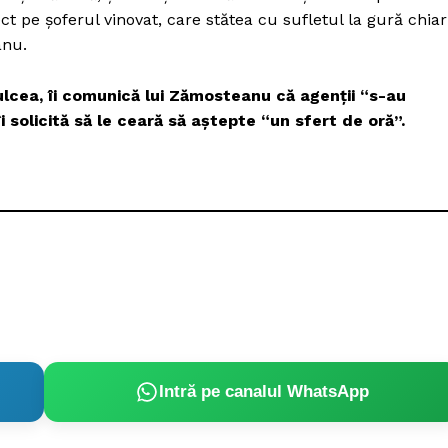
 pe şoferul vinovat, care stătea cu sufletul la gură chiar
anu.
 Tulcea, îi comunică lui Zămosteanu că agenţii “s-au
i solicită să le ceară să aştepte “un sfert de oră”.
Intră pe canalul WhatsApp