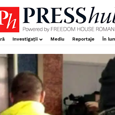
ră
Investigații
Mediu
Reportaje
În lu