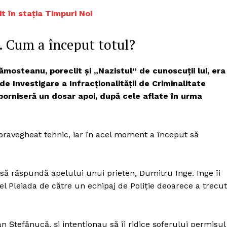
Proiecte editoriale
t în staţia Timpuri Noi
Rețea
Contact
i. Cum a început totul?
iect
 HOUSE
NIA
ămosteanu, poreclit şi „Nazistul” de cunoscuții lui, era
 de Investigare a Infracţionalităţii de Criminalitate
 porniseră un dosar apoi, după cele aflate în urma
pravegheat tehnic, iar în acel moment a început să
 să răspundă apelului unui prieten, Dumitru Inge. Inge îi
otel Pleiada de către un echipaj de Poliţie deoarece a trecut
an Ştefănucă, şi intenţionau să îi ridice şoferului permisul