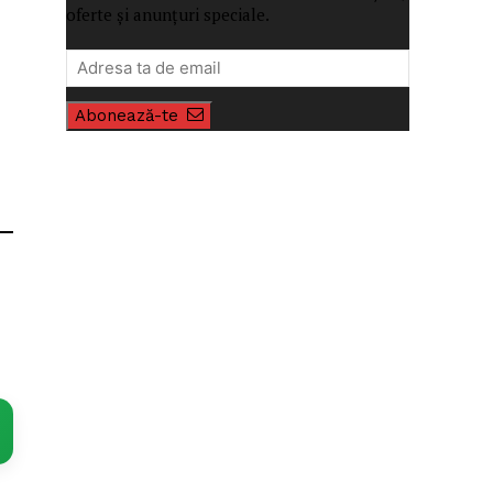
oferte și anunțuri speciale.
Abonează-te