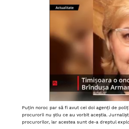
Puţin noroc par să fi avut cei doi agenţi de poliţ
procurorii nu ştiu ce au vorbit aceştia. Jurnalişti
procurorilor, iar acestea sunt de-a dreptul explo