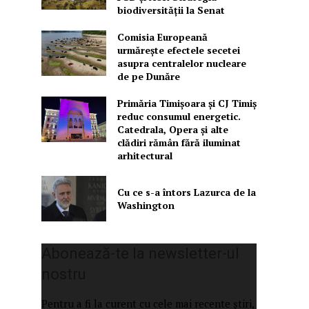
biodiversității la Senat
Comisia Europeană
urmărește efectele secetei
asupra centralelor nucleare
de pe Dunăre
Primăria Timișoara şi CJ Timiș
reduc consumul energetic.
Catedrala, Opera şi alte
clădiri rămân fără iluminat
arhitectural
Cu ce s-a întors Lazurca de la
Washington
Abonează-te la newsletter-ul
nostru
Pentru a fi la curent cu cele mai recente știri,