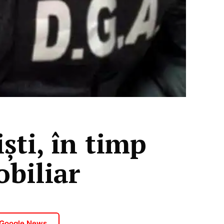
ști, în timp
obiliar
 Google News