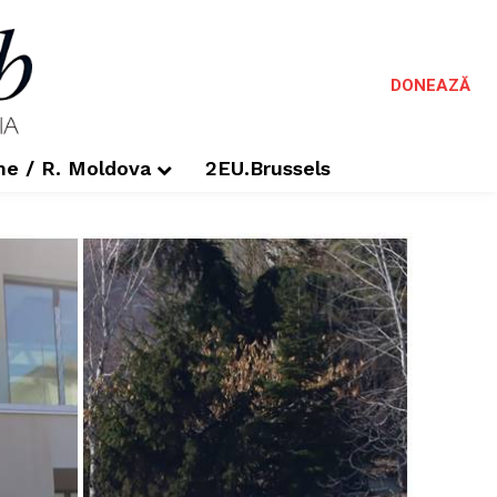
DONEAZĂ
me / R. Moldova
2EU.Brussels