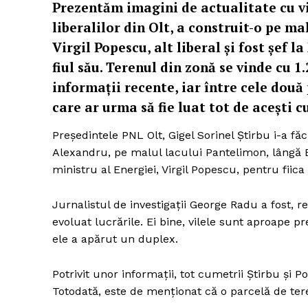
Prezentăm imagini de actualitate cu vil
liberalilor din Olt, a construit-o pe ma
Virgil Popescu, alt liberal şi fost şef l
fiul său. Terenul din zonă se vinde cu 1
informaţii recente, iar între cele două 
care ar urma să fie luat tot de aceşti c
Preşedintele PNL Olt, Gigel Sorinel Ştirbu i-a fă
Alexandru, pe malul lacului Pantelimon, lângă Bu
ministru al Energiei, Virgil Popescu, pentru fiica 
Jurnalistul de investigaţii George Radu a fost, 
evoluat lucrările. Ei bine, vilele sunt aproape pr
ele a apărut un duplex.
Potrivit unor informaţii, tot cumetrii Ştirbu ş
Totodată, este de menţionat că o parcelă de ter