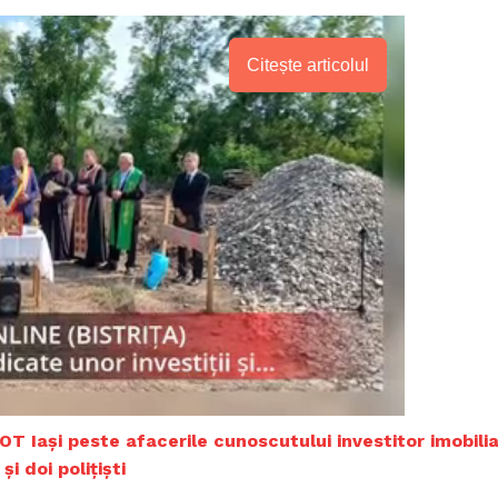
Citește articolul
PRESShub
OT Iaşi peste afacerile cunoscutului investitor imobilia
i doi polițiști
Despre noi / Echipa