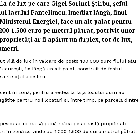
a de lux pe care Gigel Sorinel Ştirbu, şeful
lul lacului Pantelimon. Imediat lângă, finul
a Ministerul Energiei, face un alt palat pentru
.200-1.500 euro pe metrul pătrat, potrivit unor
proprietăţi ar fi apărut un duplex, tot de lux,
umetri.
cut vilă de lux în valoare de peste 100.000 euro fiului său,
cureşti, fix lângă un alt palat, construit de fostul
sa şi soţul acesteia.
recent în zonă, pentru a vedea la faţa locului cum au
egătite pentru noii locatari şi, între timp, pe parcela dintre
i Popescu ar urma să pună mâna pe această proprietate.
en în zonă se vinde cu 1.200-1.500 de euro metrul pătrat.