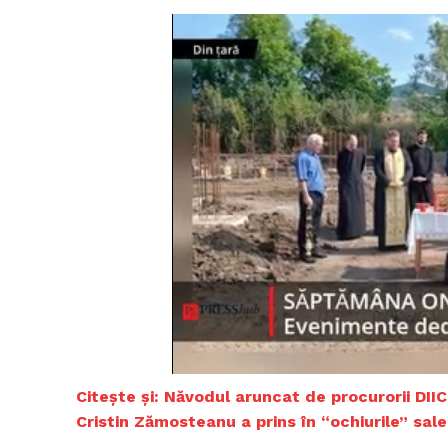
Citește și:
Năvodul aruncat de procurorii DIIC
Cristin Zămosteanu a prins în “ochiurile” sale ş