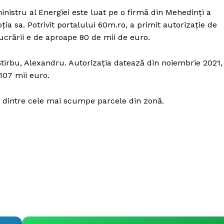
Proiecte editoriale
ministru al Energiei este luat pe o firmă din Mehedinți a
Rețea
ția sa. Potrivit portalului 60m.ro, a primit autorizație de
Contact
ucrării e de aproape 80 de mii de euro.
iect
 HOUSE
l Știrbu, Alexandru. Autorizația datează din noiembrie 2021,
NIA
107 mii euro.
a dintre cele mai scumpe parcele din zonă.