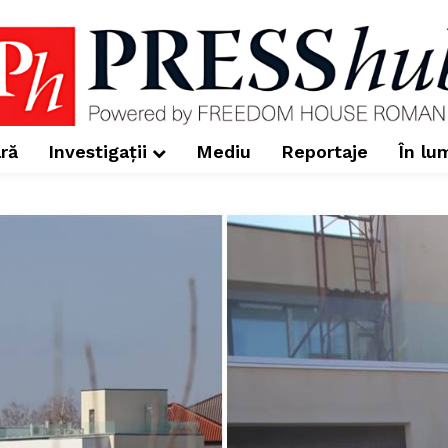
ră
Investigații
Mediu
Reportaje
În lu