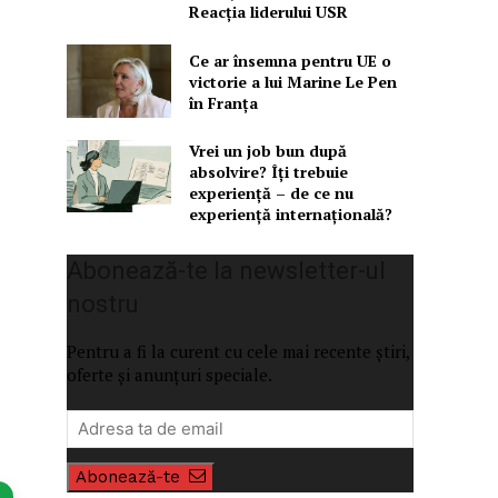
Reacția liderului USR
Ce ar însemna pentru UE o
victorie a lui Marine Le Pen
în Franța
Vrei un job bun după
absolvire? Îți trebuie
experiență – de ce nu
experiență internațională?
Abonează-te la newsletter-ul
nostru
Pentru a fi la curent cu cele mai recente știri,
oferte și anunțuri speciale.
Abonează-te