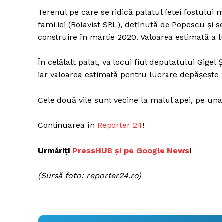
Terenul pe care se ridică palatul fetei fostului 
familiei (Rolavist SRL), deținută de Popescu și so
construire în martie 2020. Valoarea estimată a l
Un pro
FREEDOM
În celălalt palat, va locui fiul deputatului Gige
ROMÂ
iar valoarea estimată pentru lucrare depășește 
Cele două vile sunt vecine la malul apei, pe un
Continuarea în
Reporter 24
!
Urmăriți
P
ressHUB și pe Google News
!
(Sursă foto: reporter24.ro)