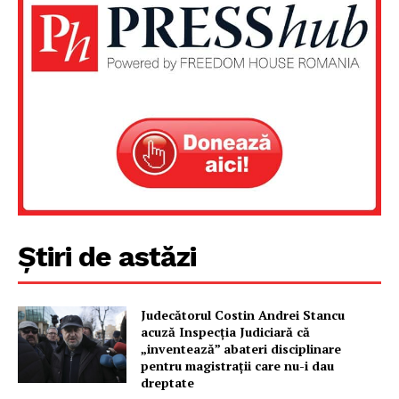
Un proiect
FREEDOM HOUSE ROMÂNIA
PRESShub
Despre noi / Echipa
Știri de astăzi
Proiecte editoriale
Rețea
Judecătorul Costin Andrei Stancu
Contact
acuză Inspecția Judiciară că
„inventează” abateri disciplinare
pentru magistrații care nu-i dau
dreptate