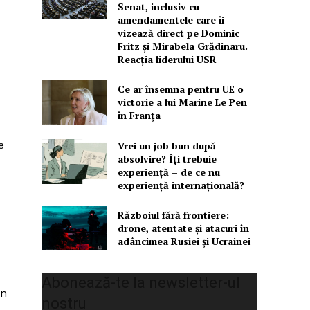
Senat, inclusiv cu
amendamentele care îi
vizează direct pe Dominic
Fritz și Mirabela Grădinaru.
Reacția liderului USR
Ce ar însemna pentru UE o
victorie a lui Marine Le Pen
în Franța
e
Vrei un job bun după
absolvire? Îți trebuie
experiență – de ce nu
experiență internațională?
Războiul fără frontiere:
drone, atentate și atacuri în
adâncimea Rusiei și Ucrainei
Abonează-te la newsletter-ul
În
nostru