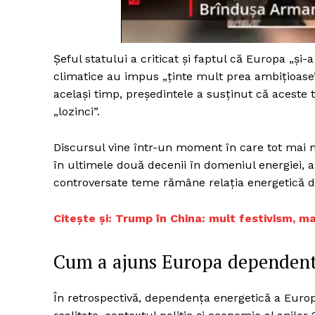
Șeful statului a criticat și faptul că Europa „și-a
Un pro
climatice au impus „ținte mult prea ambițioase”,
FREEDOM
același timp, președintele a susținut că aceste 
ROMÂ
„lozinci”.
Discursul vine într-un moment în care tot mai m
în ultimele două decenii în domeniul energiei, apă
controversate teme rămâne relația energetică di
Citește și: Trump în China: mult festivism, m
Cum a ajuns Europa dependentă
În retrospectivă, dependența energetică a Europ