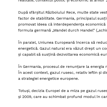
realitate, contextul politic și economic al anilo
După sfârșitul Războiului Rece, multe state ves
factor de stabilitate. Germania, principalul sus
promovat ideea că interdependența economică p
formula germană „Wandel durch Handel” („schi
În paralel, Uniunea Europeană încerca să reducă
energetică. Gazul natural era văzut drept un co
și capabil să susțină dezvoltarea economică eu
În Germania, procesul de renunțare la energia n
În acest context, gazul rusesc, relativ ieftin și 
a strategiei energetice europene.
Totuși, decizia Europei de a miza pe gazul ruse
și 2009, care au schimbat profund modul în car