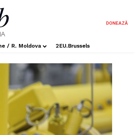
DONEAZĂ
me / R. Moldova
2EU.Brussels