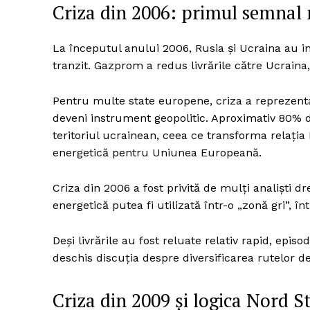
Criza din 2006: primul semnal
La începutul anului 2006, Rusia și Ucraina au int
tranzit. Gazprom a redus livrările către Ucraina,
Pentru multe state europene, criza a reprezent
deveni instrument geopolitic. Aproximativ 80% d
teritoriul ucrainean, ceea ce transforma relați
energetică pentru Uniunea Europeană.
Criza din 2006 a fost privită de mulți analiști 
energetică putea fi utilizată într-o „zonă gri”, î
Deși livrările au fost reluate relativ rapid, epis
deschis discuția despre diversificarea rutelor d
Criza din 2009 și logica Nord 