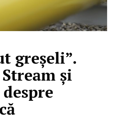
t greșeli”.
 Stream și
l despre
că