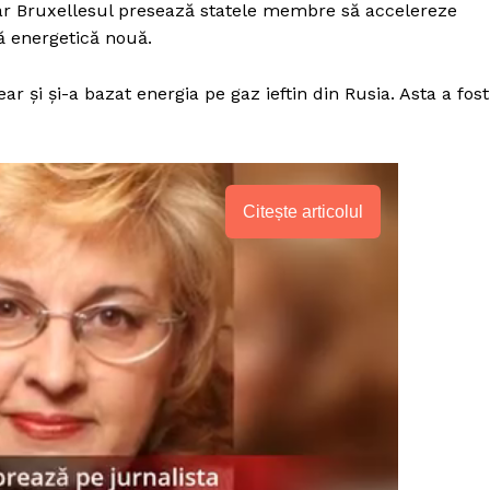
iar Bruxellesul presează statele membre să accelereze
ră energetică nouă.
r și și-a bazat energia pe gaz ieftin din Rusia. Asta a fost
Citește articolul
PRESShub
Despre noi / Echipa