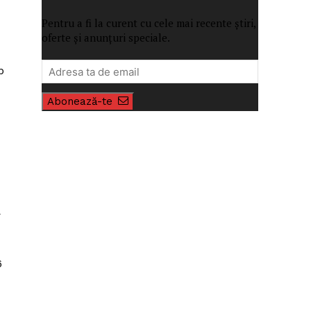
Pentru a fi la curent cu cele mai recente știri,
oferte și anunțuri speciale.
b
Abonează-te
ă
6