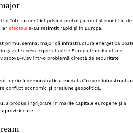
 major
rat într-un conflict privind prețul gazului și condițiile de
 iar
efectele
s-au resimțit rapid și în Europa.
at primul semnal major că infrastructura energetică poat
in gazul rusesc exportat către Europa tranzita atunci
a Moscova–Kiev într-o problemă directă de securitate
drept o primă demonstrație a modului în care infrastructur
ntre conflict economic și presiune geopolitică.
odul a produs îngrijorare în marile capitale europene și a
e aprovizionare.
Stream