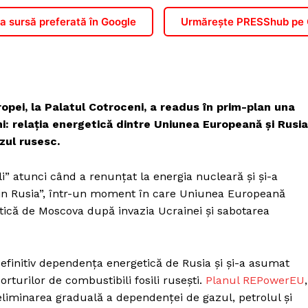
 sursă preferată în Google
Urmărește PRESShub pe
opei, la Palatul Cotroceni, a readus în prim-plan una
ni: relația energetică dintre Uniunea Europeană și Rusia
zul rusesc.
i” atunci când a renunțat la energia nucleară și și-a
 din Rusia”, într-un moment în care Uniunea Europeană
tică de Moscova după invazia Ucrainei și sabotarea
initiv dependența energetică de Rusia și și-a asumat
rturilor de combustibili fosili rusești.
Planul REPowerEU
,
eliminarea graduală a dependenței de gazul, petrolul și