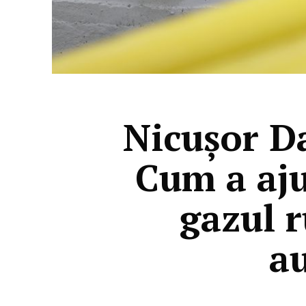
Nicușor Da
Cum a aju
gazul r
a