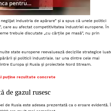
Proiecte editoriale
Rețea
Contact
 neglijat industria de apărare” și a spus că unele politici
iect
 care au afectat competitivitatea industriei europene. În
 HOUSE
teme trebuie discutate „cu cărțile pe masă”, nu prin
NIA
ulte state europene reevaluează deciziile strategice luat
rării și politicii industriale. Iar una dintre cele mai
ntre Europa și Rusia și proiectele Nord Stream.
ai puține rezultate concrete
 de gazul rusesc
ei de Rusia este adesea prezentată ca o eroare evidentă. 