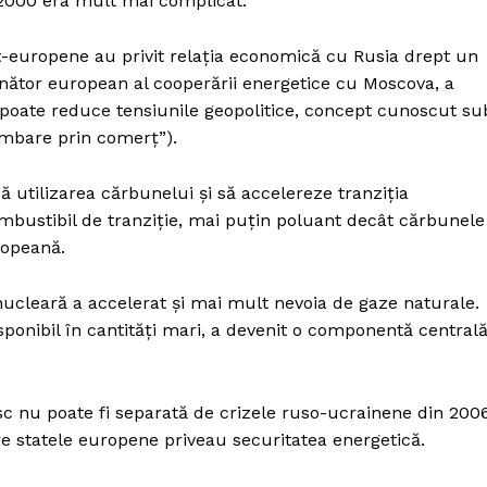
r 2000 era mult mai complicat.
t-europene au privit relația economică cu Rusia drept un
ținător european al cooperării energetice cu Moscova, a
oate reduce tensiunile geopolitice, concept cunoscut su
mbare prin comerț”).
 utilizarea cărbunelui și să accelereze tranziția
mbustibil de tranziție, mai puțin poluant decât cărbunele
ropeană.
ucleară a accelerat și mai mult nevoia de gaze naturale.
disponibil în cantități mari, a devenit o componentă central
sc nu poate fi separată de crizele ruso-ucrainene din 200
e statele europene priveau securitatea energetică.