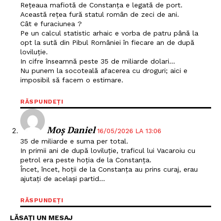
Rețeaua mafiotă de Constanța e legată de port.
Această rețea fură statul român de zeci de ani.
Cât e furaciunea ?
Pe un calcul statistic arhaic e vorba de patru până la
opt la sută din Pibul României în fiecare an de după
loviluție.
In cifre înseamnă peste 35 de miliarde dolari…
Nu punem la socoteală afacerea cu droguri; aici e
imposibil să facem o estimare.
RĂSPUNDEȚI
Moș Daniel
16/05/2026 LA 13:06
35 de miliarde e suma per total.
In primii ani de după loviluție, traficul lui Vacaroiu cu
petrol era peste hoția de la Constanța.
Încet, încet, hoții de la Constanța au prins curaj, erau
ajutați de același partid…
RĂSPUNDEȚI
LĂSAȚI UN MESAJ