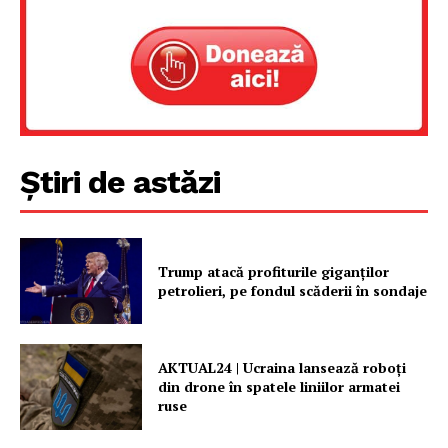
Un proiect
FREEDOM HOUSE ROMÂNIA
PRESShub
Știri de astăzi
Despre noi / Echipa
Proiecte editoriale
Trump atacă profiturile giganților
Rețea
petrolieri, pe fondul scăderii în sondaje
Contact
AKTUAL24 | Ucraina lansează roboți
din drone în spatele liniilor armatei
ruse