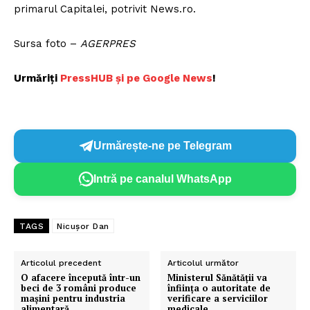
primarul Capitalei, potrivit News.ro.
Sursa foto –
AGERPRES
Urmăriți
PressHUB și pe Google News
!
Urmărește-ne pe Telegram
Intră pe canalul WhatsApp
TAGS
Nicușor Dan
Articolul precedent
Articolul următor
O afacere începută într-un
Ministerul Sănătăţii va
beci de 3 români produce
înfiinţa o autoritate de
mașini pentru industria
verificare a serviciilor
alimentară
medicale