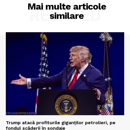
Mai multe articole
RELATED
similare
Trump atacă profiturile giganților petrolieri, pe
fondul scăderii în sondaje