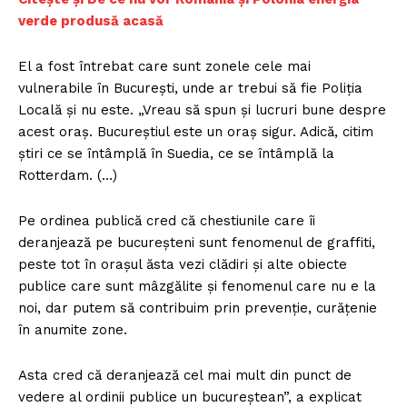
verde produsă acasă
El a fost întrebat care sunt zonele cele mai
vulnerabile în Bucureşti, unde ar trebui să fie Poliţia
Locală şi nu este. „Vreau să spun şi lucruri bune despre
acest oraş. Bucureştiul este un oraş sigur. Adică, citim
ştiri ce se întâmplă în Suedia, ce se întâmplă la
Rotterdam. (…)
Pe ordinea publică cred că chestiunile care îi
deranjează pe bucureşteni sunt fenomenul de graffiti,
peste tot în oraşul ăsta vezi clădiri şi alte obiecte
publice care sunt mâzgălite şi fenomenul care nu e la
noi, dar putem să contribuim prin prevenţie, curăţenie
în anumite zone.
Asta cred că deranjează cel mai mult din punct de
vedere al ordinii publice un bucureştean”, a explicat