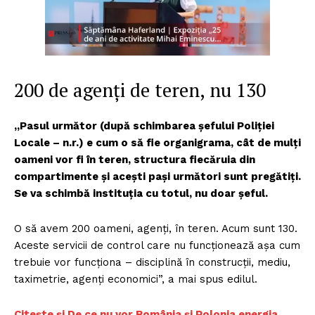
200 de agenţi de teren, nu 130
„Pasul următor (după schimbarea șefului Poliției
Locale – n.r.) e cum o să fie organigrama, cât de mulți
oameni vor fi în teren, structura fiecăruia din
compartimente și acești pași următori sunt pregătiți.
Se va schimbă instituția cu totul, nu doar șeful.
O să avem 200 oameni, agenți, în teren. Acum sunt 130.
Aceste servicii de control care nu funcționează așa cum
trebuie vor funcționa – disciplină în construcții, mediu,
taximetrie, agenți economici”, a mai spus edilul.
Citește și De ce nu vor România și Polonia energia