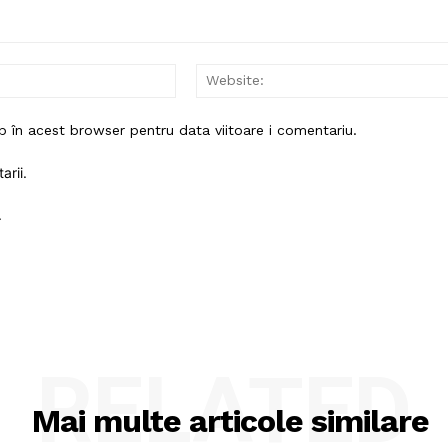
Email:*
b în acest browser pentru data viitoare i comentariu.
arii.
.
RELATED
Mai multe articole similare