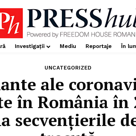
ră
Investigații
Mediu
Reportaje
În lu
UNCATEGORIZED
iante ale coronavi
te în România în
 la secvențierile 