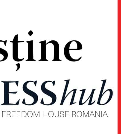
PRESShub
Despre noi / Echipa