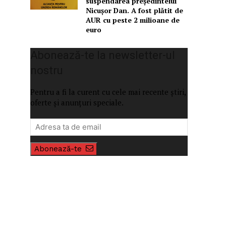
suspendarea președintelui
Nicușor Dan. A fost plătit de
AUR cu peste 2 milioane de
euro
Abonează-te la newsletter-ul
nostru
Pentru a fi la curent cu cele mai recente știri,
oferte și anunțuri speciale.
Abonează-te