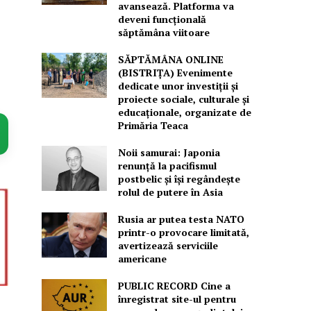
avansează. Platforma va
deveni funcțională
săptămâna viitoare
SĂPTĂMÂNA ONLINE
(BISTRIȚA) Evenimente
dedicate unor investiții și
proiecte sociale, culturale și
educaționale, organizate de
Primăria Teaca
Noii samurai: Japonia
renunță la pacifismul
postbelic și își regândește
rolul de putere în Asia
Rusia ar putea testa NATO
printr-o provocare limitată,
avertizează serviciile
americane
PUBLIC RECORD Cine a
înregistrat site-ul pentru