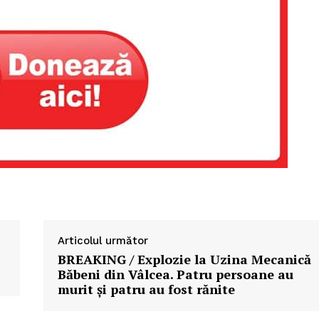
Proiecte editoriale
Rețea
Contact
iect
 HOUSE
NIA
Articolul următor
BREAKING / Explozie la Uzina Mecanică
Băbeni din Vâlcea. Patru persoane au
murit și patru au fost rănite