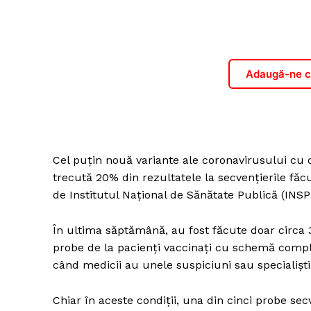
Adaugă-ne ca
Cel puțin nouă variante ale coronavirusului cu 
trecută 20% din rezultatele la secvențierile făcu
de Institutul Național de Sănătate Publică (INSP)
În ultima săptămână, au fost făcute doar circa 
probe de la pacienți vaccinați cu schemă compl
când medicii au unele suspiciuni sau specialiștii
Chiar în aceste condiții, una din cinci probe se