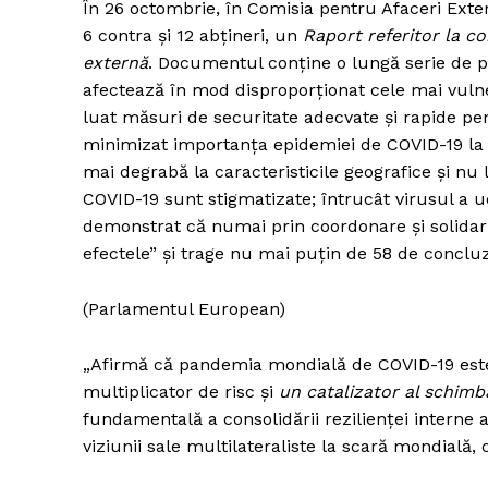
În 26 octombrie, în Comisia pentru Afaceri Exter
6 contra și 12 abțineri, un
Raport referitor la co
externă
. Documentul conține o lungă serie de 
afectează în mod disproporționat cele mai vulner
luat măsuri de securitate adecvate și rapide pe
minimizat importanța epidemiei de COVID-19 la i
mai degrabă la caracteristicile geografice și n
COVID-19 sunt stigmatizate; întrucât virusul a u
demonstrat că numai prin coordonare și solidarita
efectele” și trage nu mai puțin de 58 de concluzi
(Parlamentul European)
„Afirmă că pandemia mondială de COVID-19 este
multiplicator de risc și
un catalizator al schimbă
fundamentală a consolidării rezilienței interne a 
viziunii sale multilateraliste la scară mondială