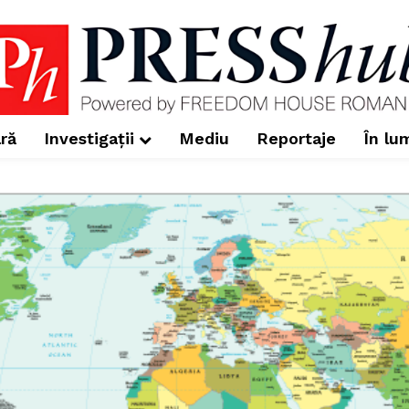
ră
Investigații
Mediu
Reportaje
În lu