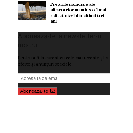
Prețurile mondiale ale
alimentelor au atins cel mai
ridicat nivel din ultimii trei
ani
Abonează-te la newsletter-ul
nostru
Pentru a fi la curent cu cele mai recente știri,
oferte și anunțuri speciale.
Abonează-te