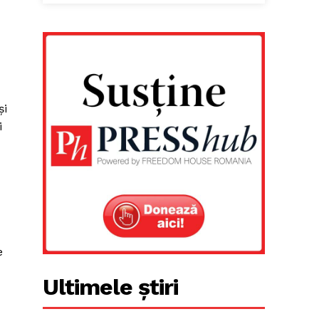
și
i
e
Ultimele știri