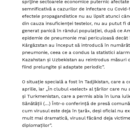
sprijine sectoarele economice puternic afectate 
semnificativă a cazurilor de infectare cu Covid-
efectele propagandistice nu au lipsit atunci c
din cauza insuficienței testelor, nu au putut fi 
generat panică în rândul populației, după ce Am
epidemie de pneumonie mai periculoasă decât in
Kârgâzstan au început să introducă în numărătoa
pneumonie, ceea ce a condus la statistici alarma
Kazahstan și Uzbekistan au reintrodus măsuri d
fiind prelungite și adaptate periodic”.
O situație specială a fost în Tadjikistan, care a 
aprilie, iar „În clubul «select» al țărilor care 
și Turkmenistan, care a permis abia în luna iulie
Sănătății (…) Într-o conferință de presă comună
cum virusul este deja în țară», deși oficial nu ex
mult mai dramatică, virusul făcând deja victime 
diplomaților”.