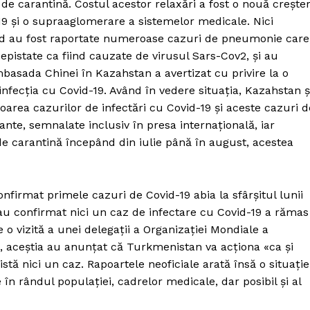
de carantină. Costul acestor relaxări a fost o nouă crește
19 și o supraaglomerare a sistemelor medicale. Nici
ând au fost raportate numeroase cazuri de pneumonie care
depistate ca fiind cauzate de virusul Sars-Cov2, și au
basada Chinei în Kazahstan a avertizat cu privire la o
fecția cu Covid-19. Având în vedere situația, Kazahstan ș
rea cazurilor de infectări cu Covid-19 și aceste cazuri d
nte, semnalate inclusiv în presa internațională, iar
e carantină începând din iulie până în august, acestea
confirmat primele cazuri de Covid-19 abia la sfârșitul lunii
nu au confirmat nici un caz de infectare cu Covid-19 a rămas
 o vizită a unei delegații a Organizației Mondiale a
, aceștia au anunțat că Turkmenistan va acționa «ca și
PRESShub
istă nici un caz. Rapoartele neoficiale arată însă o situație
în rândul populației, cadrelor medicale, dar posibil și al
Despre noi / Echipa