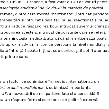
ne a Uniunii Europene, a fost votat cu 49 de voturi pentr
nsecințele epidemiei de Covid-19 în materie de politică
premise, dintre care merită menționate: „Întrucât pandem
abile țări și întrucât unele țări nu au reacționat și nu a
ntru a reduce răspândirea bolii; întrucât guvernul chinez 
zbucnirea acesteia; întrucât discursurile care se referă
u la terminologia medicală atunci când menționează boala
cis aproximativ un milion de persoane la nivel mondial și 
te între țări poate fi ținut sub control și îi pot fi atenua
i, printre care:
 un factor de schimbare în mediul internațional, un
rii ordinii mondiale
(s.n.); subliniază importanța
UE, a dezvoltării de noi parteneriate și a consolidării
, cu un răspuns ferm și coordonat de politică externă;