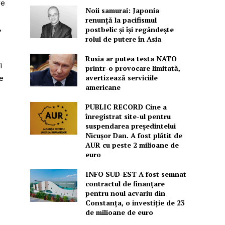
re
Noii samurai: Japonia
renunță la pacifismul
,
postbelic și își regândește
rolul de putere în Asia
Rusia ar putea testa NATO
i
printr-o provocare limitată,
avertizează serviciile
e
americane
PUBLIC RECORD Cine a
înregistrat site-ul pentru
suspendarea președintelui
Nicușor Dan. A fost plătit de
AUR cu peste 2 milioane de
euro
INFO SUD-EST A fost semnat
contractul de finanțare
pentru noul acvariu din
Constanța, o investiție de 23
de milioane de euro