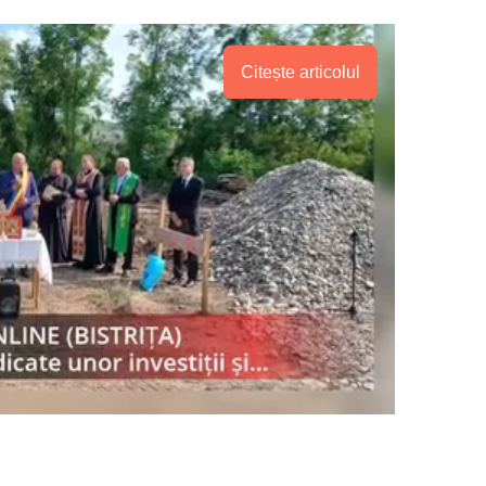
Proiecte editoriale
Rețea
Citește articolul
Contact
iect
 HOUSE
NIA