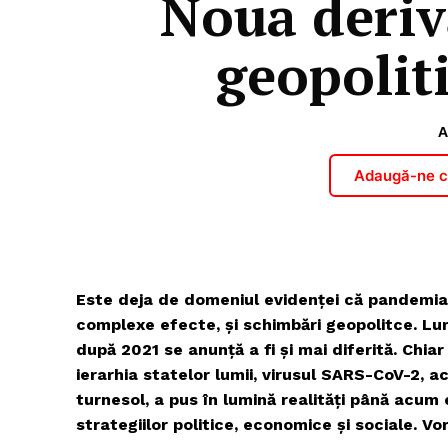
Noua deriv
geopolit
A
Adaugă-ne ca
Este deja de domeniul evidenței că pandemia 
complexe efecte, și schimbări geopolitce. L
după 2021 se anunță a fi și mai diferită. Chia
ierarhia statelor lumii, virusul SARS-CoV-2, 
turnesol, a pus în lumină realități până acum
strategiilor politice, economice și sociale. Vor f