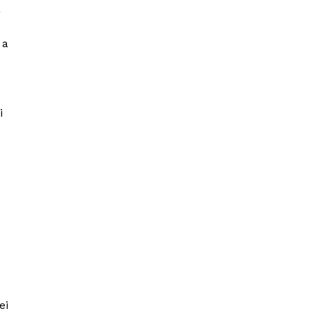
a
 a
i
ei