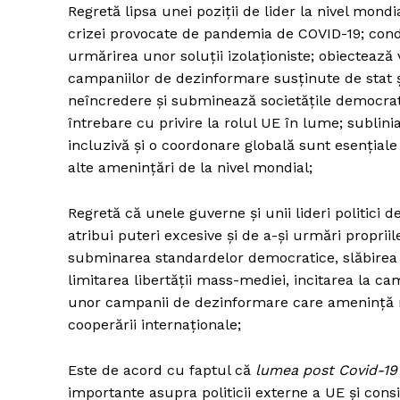
Regretă lipsa unei poziții de lider la nivel mond
crizei provocate de pandemia de COVID-19; cond
urmărirea unor soluții izolaționiste; obiectează
campaniilor de dezinformare susținute de stat ș
neîncredere și subminează societățile democrati
întrebare cu privire la rolul UE în lume; sublin
incluzivă și o coordonare globală sunt esențial
alte amenințări de la nivel mondial;
Regretă că unele guverne și unii lideri politici d
atribui puteri excesive și de a-și urmări proprii
subminarea standardelor democratice, slăbirea 
limitarea libertății mass-mediei, incitarea la c
unor campanii de dezinformare care amenință re
cooperării internaționale;
Este de acord cu faptul că
lumea post Covid-19 
importante asupra politicii externe a UE și con