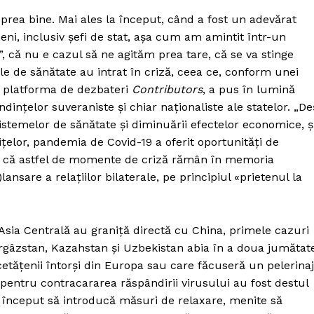
prea bine. Mai ales la început, când a fost un adevărat
ni, inclusiv șefi de stat, așa cum am amintit într-un
ă”, că nu e cazul să ne agităm prea tare, că se va stinge
ele de sănătate au intrat în criză, ceea ce, conform unei
 platforma de dezbateri
Contributors
, a pus în lumină
endințelor suveraniste și chiar naționaliste ale statelor. „De
sistemelor de sănătate și diminuării efectelor economice, ș
nițelor, pandemia de Covid-19 a oferit oportunități de
ales că astfel de momente de criză rămân în memoria
lansare a relațiilor bilaterale, pe principiul «prietenul la
n Asia Centrală au graniță directă cu China, primele cazuri
ârgâzstan, Kazahstan și Uzbekistan abia în a doua jumătat
 cetățenii întorși din Europa sau care făcuseră un pelerinaj
pentru contracararea răspândirii virusului au fost destul
au început să introducă măsuri de relaxare, menite să