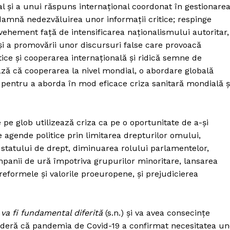
ial și a unui răspuns internațional coordonat în gestionare
amnă nedezvăluirea unor informații critice; respinge
 vehement față de intensificarea naționalismului autoritar,
i a promovării unor discursuri false care provoacă
ce și cooperarea internațională și ridică semne de
iază că cooperarea la nivel mondial, o abordare globală
e pentru a aborda în mod eficace criza sanitară mondială ș
e pe glob utilizează criza ca pe o oportunitate de a-și
le agende politice prin limitarea drepturilor omului,
statului de drept, diminuarea rolului parlamentelor,
ampanii de ură împotriva grupurilor minoritare, lansarea
formele și valorile proeuropene, și prejudicierea
va fi fundamental diferită
(s.n.) și va avea consecințe
sideră că pandemia de Covid-19 a confirmat necesitatea un