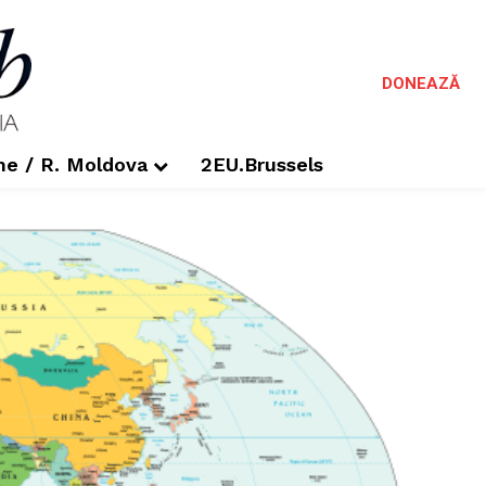
DONEAZĂ
me / R. Moldova
2EU.Brussels