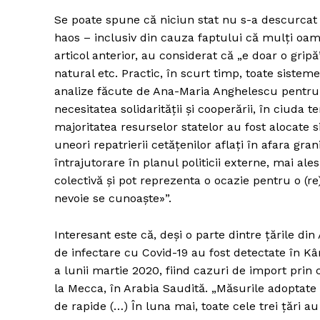
Se poate spune că niciun stat nu s-a descurcat 
haos – inclusiv din cauza faptului că mulți oame
articol anterior, au considerat că „e doar o grip
natural etc. Practic, în scurt timp, toate sistem
analize făcute de Ana-Maria Anghelescu pentru
necesitatea solidarității și cooperării, în ciuda t
majoritatea resurselor statelor au fost alocate 
uneori repatrierii cetățenilor aflați în afara gra
întrajutorare în planul politicii externe, mai 
colectivă și pot reprezenta o ocazie pentru o (re)
nevoie se cunoaște»”.
Interesant este că, deși o parte dintre țările di
de infectare cu Covid-19 au fost detectate în K
a lunii martie 2020, fiind cazuri de import prin
la Mecca, în Arabia Saudită. „Măsurile adoptate 
de rapide (…) În luna mai, toate cele trei țări 