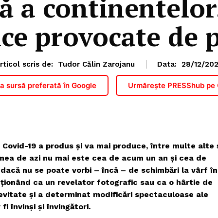
ă a continentelor
ice provocate de
rticol scris de:
Tudor Călin Zarojanu
Data:
28/12/20
 sursă preferată în Google
Urmărește PRESShub pe
Covid-19 a produs și va mai produce, între multe alte 
umea de azi nu mai este cea de acum un an și cea de
r dacă nu se poate vorbi – încă – de schimbări la vârf în
acționând ca un revelator fotografic sau ca o hârtie de
 evitate și a determinat modificări spectaculoase ale
i învinși și învingători.