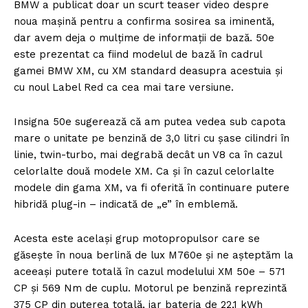
BMW a publicat doar un scurt teaser video despre
noua mașină pentru a confirma sosirea sa iminentă,
dar avem deja o mulțime de informații de bază. 50e
este prezentat ca fiind modelul de bază în cadrul
gamei BMW XM, cu XM standard deasupra acestuia și
cu noul Label Red ca cea mai tare versiune.
Insigna 50e sugerează că am putea vedea sub capota
mare o unitate pe benzină de 3,0 litri cu șase cilindri în
linie, twin-turbo, mai degrabă decât un V8 ca în cazul
celorlalte două modele XM. Ca și în cazul celorlalte
modele din gama XM, va fi oferită în continuare putere
hibridă plug-in – indicată de „e” în emblemă.
Acesta este același grup motopropulsor care se
găsește în noua berlină de lux M760e și ne așteptăm la
aceeași putere totală în cazul modelului XM 50e – 571
CP și 569 Nm de cuplu. Motorul pe benzină reprezintă
375 CP din puterea totală, iar bateria de 22,1 kWh