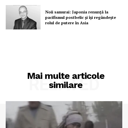
Noii samurai: Japonia renunță la
pacifismul postbelic și își regândește
rolul de putere în Asia
PRESShub
Despre noi / Echipa
Proiecte editoriale
Rețea
Contact
Mai multe articole
RELATED
similare