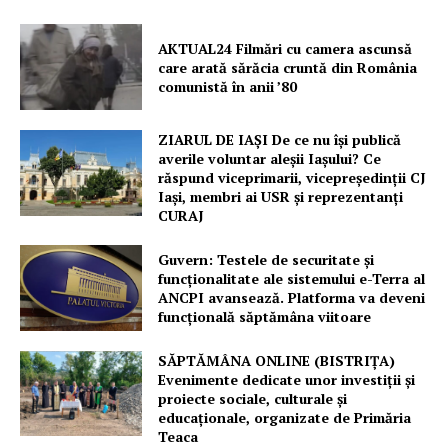
AKTUAL24 Filmări cu camera ascunsă
care arată sărăcia cruntă din România
comunistă în anii ’80
ZIARUL DE IAȘI De ce nu își publică
averile voluntar aleșii Iașului? Ce
răspund viceprimarii, vicepreședinții CJ
Iași, membri ai USR și reprezentanți
CURAJ
Guvern: Testele de securitate și
funcționalitate ale sistemului e-Terra al
ANCPI avansează. Platforma va deveni
funcțională săptămâna viitoare
SĂPTĂMÂNA ONLINE (BISTRIȚA)
Evenimente dedicate unor investiții și
proiecte sociale, culturale și
Un proiect
educaționale, organizate de Primăria
FREEDOM HOUSE ROMÂNIA
Teaca