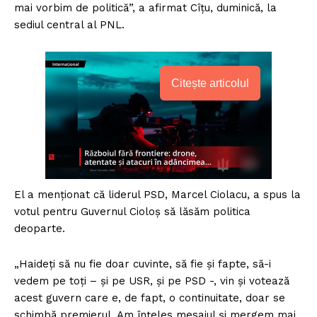
mai vorbim de politică”, a afirmat Cîţu, duminică, la
sediul central al PNL.
Citește articolul
El a menţionat că liderul PSD, Marcel Ciolacu, a spus la
votul pentru Guvernul Cioloş să lăsăm politica
deoparte.
„Haideţi să nu fie doar cuvinte, să fie şi fapte, să-i
vedem pe toţi – şi pe USR, şi pe PSD -, vin şi votează
acest guvern care e, de fapt, o continuitate, doar se
schimbă premierul. Am înţeles mesajul şi mergem mai