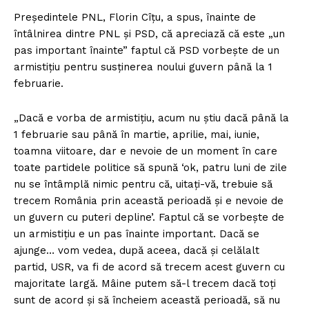
Preşedintele PNL, Florin Cîţu, a spus, înainte de
întâlnirea dintre PNL și PSD, că apreciază că este „un
pas important înainte” faptul că PSD vorbeşte de un
armistiţiu pentru susţinerea noului guvern până la 1
februarie.
„Dacă e vorba de armistiţiu, acum nu ştiu dacă până la
1 februarie sau până în martie, aprilie, mai, iunie,
toamna viitoare, dar e nevoie de un moment în care
toate partidele politice să spună ‘ok, patru luni de zile
nu se întâmplă nimic pentru că, uitaţi-vă, trebuie să
trecem România prin această perioadă şi e nevoie de
un guvern cu puteri depline’. Faptul că se vorbeşte de
un armistiţiu e un pas înainte important. Dacă se
ajunge… vom vedea, după aceea, dacă şi celălalt
partid, USR, va fi de acord să trecem acest guvern cu
majoritate largă. Mâine putem să-l trecem dacă toţi
sunt de acord şi să încheiem această perioadă, să nu