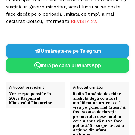
susţină un guvern minoritar, acest lucru nu se poate
face decât pe o perioadă limitată de timp”, a mai
declarat Ciolacu, informează
REVISTA 22.
Urmărește-ne pe Telegram
Intră pe canalul WhatsApp
Articolul precedent
Articolul următor
Vor crește pensiile în
Radio România deschide
2022? Răspunsul
anchetă după ce a fost
Ministrului Finanțelor
modificat un articol ce-l
viza pe generalul Ciucă / A
fost scoasă declarația
premierului desemnat în
care a spus că nu va face
politică/ Se suspectează o
acțiune din afara
instituției