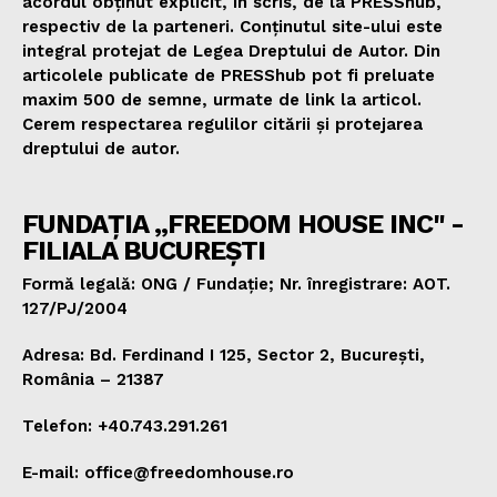
acordul obținut explicit, în scris, de la PRESShub,
respectiv de la parteneri. Conținutul site-ului este
integral protejat de Legea Dreptului de Autor. Din
articolele publicate de PRESShub pot fi preluate
maxim 500 de semne, urmate de link la articol.
Cerem respectarea regulilor citării și protejarea
dreptului de autor.
FUNDAȚIA „FREEDOM HOUSE INC" -
FILIALA BUCUREȘTI
Formă legală: ONG / Fundație; Nr. înregistrare: AOT.
127/PJ/2004
Adresa: Bd. Ferdinand I 125, Sector 2, București,
România – 21387
Telefon: +40.743.291.261
E-mail: office@freedomhouse.ro