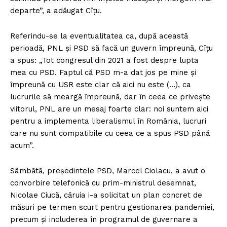
departe”, a adăugat Cîţu.
Referindu-se la eventualitatea ca, după această
perioadă, PNL şi PSD să facă un guvern împreună, Cîţu
a spus: „Tot congresul din 2021 a fost despre lupta
mea cu PSD. Faptul că PSD m-a dat jos pe mine şi
împreună cu USR este clar că aici nu este (…), ca
lucrurile să meargă împreună, dar în ceea ce priveşte
viitorul, PNL are un mesaj foarte clar: noi suntem aici
pentru a implementa liberalismul în România, lucruri
care nu sunt compatibile cu ceea ce a spus PSD până
acum”.
Sâmbătă, preşedintele PSD, Marcel Ciolacu, a avut o
convorbire telefonică cu prim-ministrul desemnat,
Nicolae Ciucă, căruia i-a solicitat un plan concret de
măsuri pe termen scurt pentru gestionarea pandemiei,
precum şi includerea în programul de guvernare a