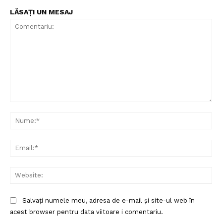
LĂSAȚI UN MESAJ
Comentariu:
Nu
Ema
Web
Salvați numele meu, adresa de e-mail și site-ul web în
acest browser pentru data viitoare i comentariu.