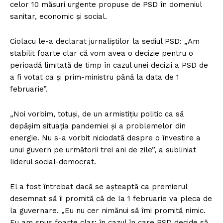
celor 10 măsuri urgente propuse de PSD în domeniul
sanitar, economic şi social.
Ciolacu le-a declarat jurnaliştilor la sediul PSD: „Am
stabilit foarte clar că vom avea o decizie pentru o
perioadă limitată de timp în cazul unei decizii a PSD de
a fi votat ca şi prim-ministru până la data de 1
februarie”.
„Noi vorbim, totuşi, de un armistiţiu politic ca să
depăşim situaţia pandemiei şi a problemelor din
energie. Nu s-a vorbit niciodată despre o învestire a
unui guvern pe următorii trei ani de zile”, a subliniat
liderul social-democrat.
El a fost întrebat dacă se aşteaptă ca premierul
desemnat să îi promită că de la 1 februarie va pleca de
la guvernare. „Eu nu cer nimănui să îmi promită nimic.
Eu am spus foarte clar: în cazul în care PSD decide să