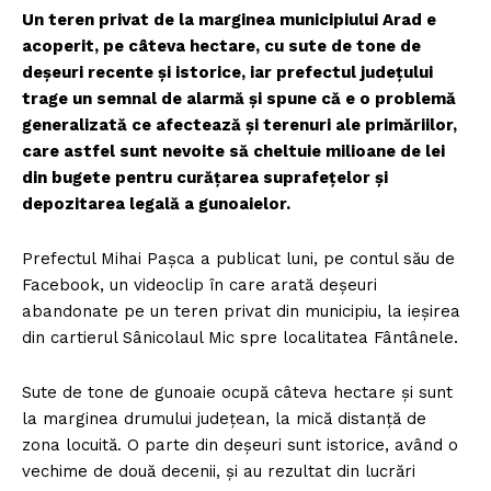
Un teren privat de la marginea municipiului Arad e
acoperit, pe câteva hectare, cu sute de tone de
deşeuri recente şi istorice, iar prefectul judeţului
trage un semnal de alarmă şi spune că e o problemă
generalizată ce afectează şi terenuri ale primăriilor,
care astfel sunt nevoite să cheltuie milioane de lei
din bugete pentru curăţarea suprafeţelor şi
depozitarea legală a gunoaielor.
Prefectul Mihai Paşca a publicat luni, pe contul său de
Facebook, un videoclip în care arată deşeuri
abandonate pe un teren privat din municipiu, la ieşirea
din cartierul Sânicolaul Mic spre localitatea Fântânele.
Sute de tone de gunoaie ocupă câteva hectare şi sunt
la marginea drumului judeţean, la mică distanţă de
zona locuită. O parte din deşeuri sunt istorice, având o
vechime de două decenii, şi au rezultat din lucrări