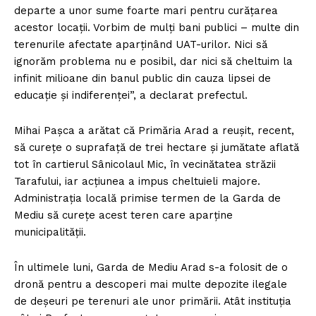
departe a unor sume foarte mari pentru curăţarea
acestor locaţii. Vorbim de mulţi bani publici – multe din
terenurile afectate aparţinând UAT-urilor. Nici să
ignorăm problema nu e posibil, dar nici să cheltuim la
infinit milioane din banul public din cauza lipsei de
educaţie şi indiferenţei”, a declarat prefectul.
Mihai Paşca a arătat că Primăria Arad a reuşit, recent,
să cureţe o suprafaţă de trei hectare şi jumătate aflată
tot în cartierul Sânicolaul Mic, în vecinătatea străzii
Tarafului, iar acţiunea a impus cheltuieli majore.
Administraţia locală primise termen de la Garda de
Mediu să cureţe acest teren care aparţine
municipalităţii.
În ultimele luni, Garda de Mediu Arad s-a folosit de o
dronă pentru a descoperi mai multe depozite ilegale
de deşeuri pe terenuri ale unor primării. Atât instituţia