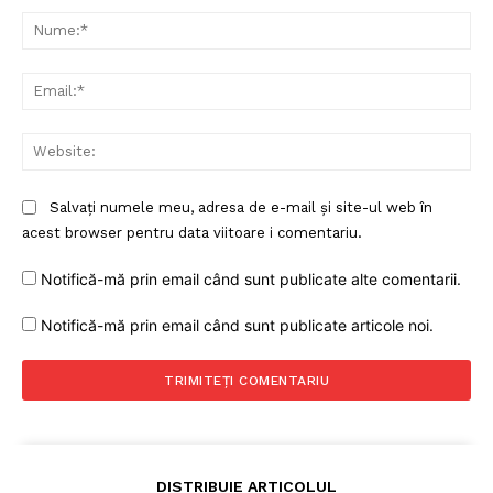
Nu
Ema
Web
Salvați numele meu, adresa de e-mail și site-ul web în
acest browser pentru data viitoare i comentariu.
Un proiect
FREEDOM HOUSE ROMÂNIA
Notifică-mă prin email când sunt publicate alte comentarii.
Notifică-mă prin email când sunt publicate articole noi.
PRESShub
Despre noi / Echipa
Proiecte editoriale
DISTRIBUIE ARTICOLUL