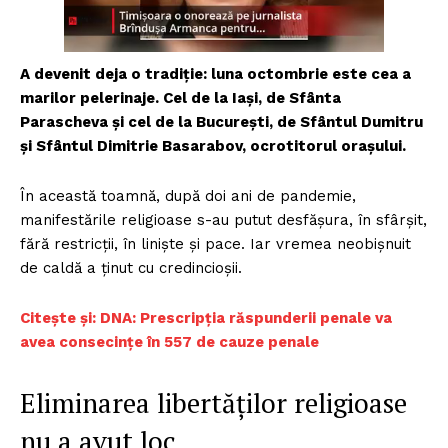
A devenit deja o tradiție: luna octombrie este cea a
marilor pelerinaje. Cel de la Iași, de Sfânta
Parascheva și cel de la București, de Sfântul Dumitru
și Sfântul Dimitrie Basarabov, ocrotitorul orașului.
În această toamnă, după doi ani de pandemie,
manifestările religioase s-au putut desfășura, în sfârșit,
fără restricții, în liniște și pace. Iar vremea neobișnuit
de caldă a ținut cu credincioșii.
Citește și: DNA: Prescripția răspunderii penale va
avea consecințe în 557 de cauze penale
Eliminarea libertăților religioase
nu a avut loc