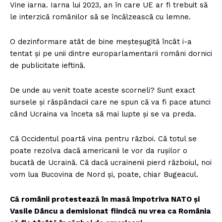
Vine iarna. Iarna lui 2023, an în care UE ar fi trebuit să
le interzică românilor să se încălzească cu lemne.
O dezinformare atât de bine meșteșugită încât i-a
tentat și pe unii dintre europarlamentarii români dornici
de publicitate ieftină.
De unde au venit toate aceste scorneli? Sunt exact
sursele și răspândacii care ne spun că va fi pace atunci
când Ucraina va înceta să mai lupte și se va preda.
Că Occidentul poartă vina pentru război. Că totul se
poate rezolva dacă americanii le vor da rușilor o
bucată de Ucraină. Că dacă ucrainenii pierd războiul, noi
vom lua Bucovina de Nord și, poate, chiar Bugeacul.
Că românii protestează în masă împotriva NATO și
Vasile Dâncu a demisionat fiindcă nu vrea ca România