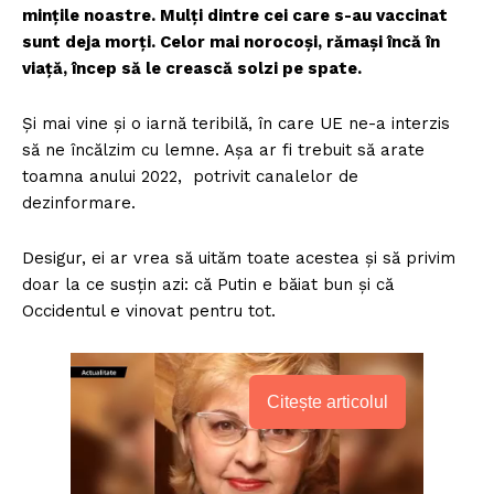
mințile noastre. Mulți dintre cei care s-au vaccinat
sunt deja morți. Celor mai norocoși, rămași încă în
viață, încep să le crească solzi pe spate.
Și mai vine și o iarnă teribilă, în care UE ne-a interzis
să ne încălzim cu lemne. Așa ar fi trebuit să arate
toamna anului 2022, potrivit canalelor de
dezinformare.
Desigur, ei ar vrea să uităm toate acestea și să privim
doar la ce susțin azi: că Putin e băiat bun și că
Occidentul e vinovat pentru tot.
Citește articolul