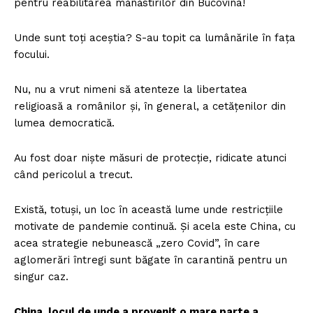
pentru reabilitarea mănăstirilor din Bucovina!
Unde sunt toți aceștia? S-au topit ca lumânările în fața
focului.
Nu, nu a vrut nimeni să atenteze la libertatea
religioasă a românilor și, în general, a cetățenilor din
lumea democratică.
Au fost doar niște măsuri de protecție, ridicate atunci
când pericolul a trecut.
Există, totuși, un loc în această lume unde restricțiile
motivate de pandemie continuă. Și acela este China, cu
acea strategie nebunească „zero Covid”, în care
aglomerări întregi sunt băgate în carantină pentru un
singur caz.
China, locul de unde a provenit o mare parte a