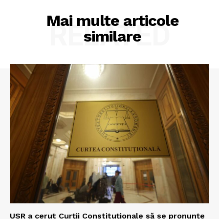
Mai multe articole
RELATED
similare
USR a cerut Curții Constituționale să se pronunțe