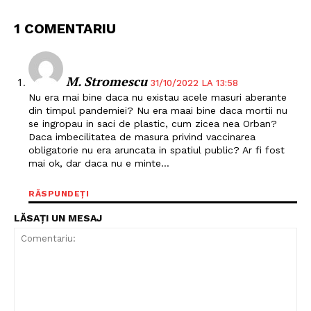
1 COMENTARIU
Un proiect
FREEDOM HOUSE ROMÂNIA
M. Stromescu
31/10/2022 LA 13:58
Nu era mai bine daca nu existau acele masuri aberante
din timpul pandemiei? Nu era maai bine daca mortii nu
PRESShub
se ingropau in saci de plastic, cum zicea nea Orban?
Daca imbecilitatea de masura privind vaccinarea
obligatorie nu era aruncata in spatiul public? Ar fi fost
Despre noi / Echipa
mai ok, dar daca nu e minte…
Proiecte editoriale
RĂSPUNDEȚI
Rețea
LĂSAȚI UN MESAJ
Contact