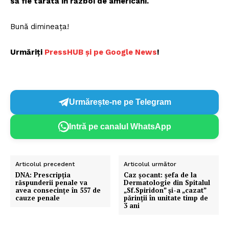
să fie târâtă în război de americani.
Bună dimineața!
Urmăriți
PressHUB și pe Google News
!
Urmărește-ne pe Telegram
Intră pe canalul WhatsApp
Articolul precedent
Articolul următor
DNA: Prescripția
Caz şocant: şefa de la
răspunderii penale va
Dermatologie din Spitalul
avea consecințe în 557 de
„Sf.Spiridon” şi-a „cazat”
cauze penale
părinţii în unitate timp de
3 ani