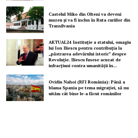
Castelul Miko din Olteni va deveni
muzeu şi va fi inclus în Ruta curiilor din
Transilvania
AKTUAL24 Instituție a statului, omagiu
lui Ion Iliescu pentru contribuția la
„păstrarea adevărului istoric” despre
Revoluție. Iliescu fusese acuzat de
infracțiuni contra umanității în...
Ovidiu Nahoi (RFI România): Până a
blama Spania pe tema migrației, să nu
uităm cât bine le-a făcut românilor