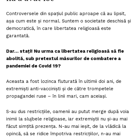
Controversele din spațiul public aproape că au lipsit,
așa cum este și normal. Suntem o societate deschisă și
democratică, în care libertatea religioasă este
garantată.
Dar… stați! Nu urma ca libertatea religioasă să fie
abolită, sub pretextul măsurilor de combatere a
pandemiei de Covid 19?
Aceasta a fost lozinca fluturată în ultimii doi ani, de
extremiști anti-vacciniști și de către trompetele
propagandei ruse – în linii mari, cam aceiași.
S-au dus restricțiile, oamenii au putut merge după voia
inimii la slujbele religioase, iar extremiștii nu și-au mai
făcut simțită prezența. N-au mai ieșit, de la vlădică la
opincă, să se ridice împotriva restricțiilor, n-au mai