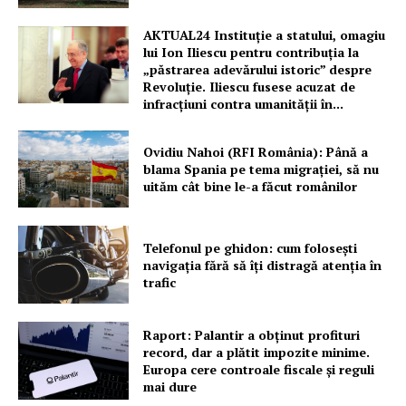
AKTUAL24 Instituție a statului, omagiu
lui Ion Iliescu pentru contribuția la
„păstrarea adevărului istoric” despre
Revoluție. Iliescu fusese acuzat de
infracțiuni contra umanității în...
Ovidiu Nahoi (RFI România): Până a
blama Spania pe tema migrației, să nu
uităm cât bine le-a făcut românilor
Telefonul pe ghidon: cum folosești
navigația fără să îți distragă atenția în
trafic
Raport: Palantir a obținut profituri
record, dar a plătit impozite minime.
Europa cere controale fiscale și reguli
mai dure