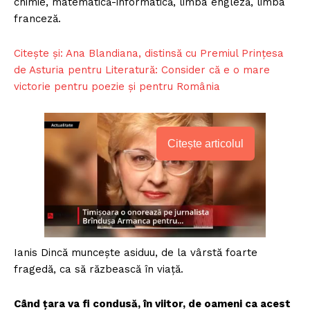
chimie, matematică-informatică, limba engleză, limba
franceză.
Citește și: Ana Blandiana, distinsă cu Premiul Prinţesa
de Asturia pentru Literatură: Consider că e o mare
victorie pentru poezie și pentru România
Citește articolul
Ianis Dincă muncește asiduu, de la vârstă foarte
fragedă, ca să răzbească în viață.
Când țara va fi condusă, în viitor, de oameni ca acest