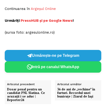
Continuarea în
Argeșul Online
Urmăriți
P
ressHUB și pe Google News
!
(sursa foto: argesulonline.ro)
Urmărește-ne pe Telegram
Intră pe canalul WhatsApp
Articolul precedent
Articolul următor
Dosar penal pentru un
36 de ani de „vechime” în
candidat PNL Slatina. Ce
furturi. Recordul unei
acuzații i se aduc |
bunicuțe | Ziarul de Iași
Reporter24