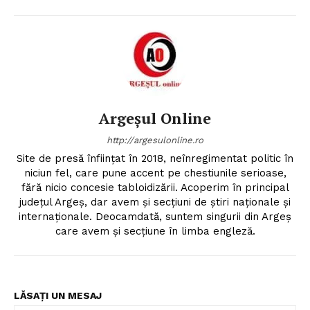
Argeșul Online
http://argesulonline.ro
Site de presă înfiinţat în 2018, neînregimentat politic în
niciun fel, care pune accent pe chestiunile serioase,
fără nicio concesie tabloidizării. Acoperim în principal
judeţul Argeş, dar avem şi secţiuni de ştiri naţionale şi
internaţionale. Deocamdată, suntem singurii din Argeş
care avem şi secţiune în limba engleză.
LĂSAȚI UN MESAJ