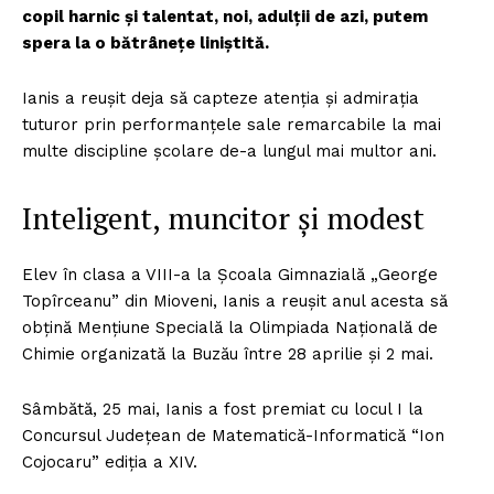
copil harnic și talentat, noi, adulții de azi, putem
spera la o bătrânețe liniștită.
Ianis a reușit deja să capteze atenția și admirația
tuturor prin performanțele sale remarcabile la mai
multe discipline școlare de-a lungul mai multor ani.
Inteligent, muncitor și modest
Elev în clasa a VIII-a la Școala Gimnazială „George
Topîrceanu” din Mioveni, Ianis a reușit anul acesta să
obțină Mențiune Specială la Olimpiada Națională de
Chimie organizată la Buzău între 28 aprilie și 2 mai.
Sâmbătă, 25 mai, Ianis a fost premiat cu locul I la
Concursul Județean de Matematică-Informatică “Ion
Cojocaru” ediția a XIV.