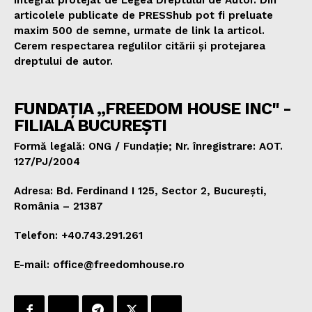
integral protejat de Legea Dreptului de Autor. Din
articolele publicate de PRESShub pot fi preluate
maxim 500 de semne, urmate de link la articol.
Cerem respectarea regulilor citării și protejarea
dreptului de autor.
FUNDAȚIA „FREEDOM HOUSE INC" -
FILIALA BUCUREȘTI
Formă legală: ONG / Fundație; Nr. înregistrare: AOT.
127/PJ/2004
Adresa: Bd. Ferdinand I 125, Sector 2, București,
România – 21387
Telefon: +40.743.291.261
E-mail: office@freedomhouse.ro