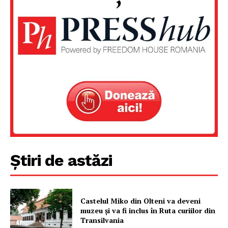
Un proiect
FREEDOM HOUSE ROMÂNIA
PRESShub
Despre noi / Echipa
Știri de astăzi
Proiecte editoriale
Rețea
Contact
Castelul Miko din Olteni va deveni
muzeu şi va fi inclus în Ruta curiilor din
Transilvania