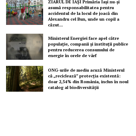
ZIARUL DE IAȘI Primăria Iași nu-și
asumă responsabilitatea pentru
Un proiect
accidentul de la locul de joacă din
Alexandru cel Bun, unde un copil a
FREEDOM HOUSE ROMÂNIA
căzut...
Ministerul Energiei face apel către
populație, companii și instituții publice
pentru reducerea consumului de
PRESShub
energie în orele de vârf
Despre noi / Echipa
ONG-urile de mediu acuză Ministerul
că „reciclează” protecția existentă:
Proiecte editoriale
doar 2,54% din România, inclus în noul
Rețea
catalog al biodiversității
Contact