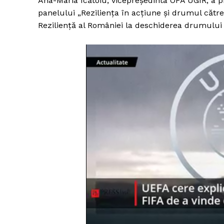
Ana-Maria Icătoiu, vicepreședinta OFA UGIR, a 
panelului „Reziliența în acțiune și drumul cătr
Reziliență al României la deschiderea drumului c