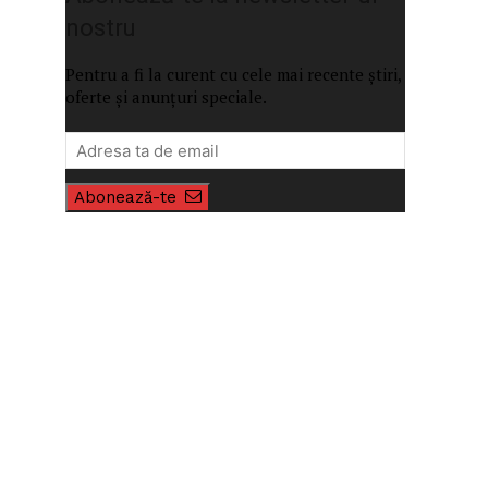
nostru
Pentru a fi la curent cu cele mai recente știri,
oferte și anunțuri speciale.
Abonează-te