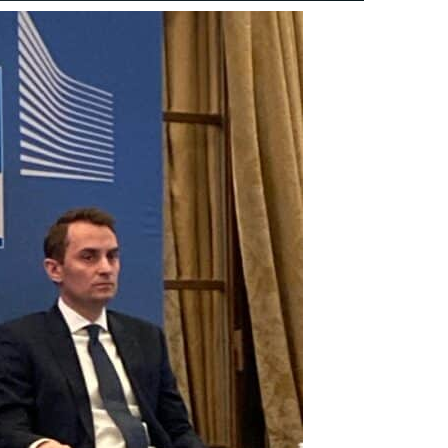
Proiecte editoriale
Rețea
Contact
iect
 HOUSE
NIA