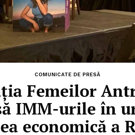
COMUNICATE DE PRESĂ
ția Femeilor Ant
să IMM-urile în u
rea economică a 