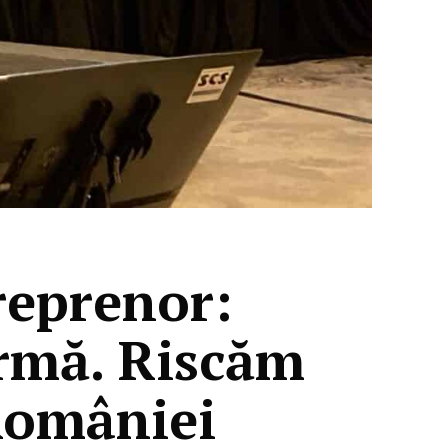
reprenor:
rmă. Riscăm
României