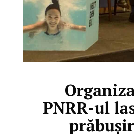
Organiza
PNRR-ul la
prăbuși