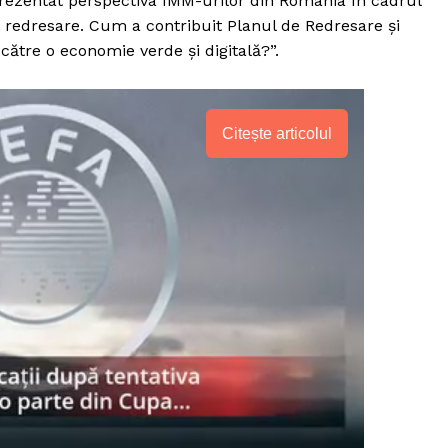
prezentat perspectiva IMM-urilor din România în cadrul
e redresare. Cum a contribuit Planul de Redresare și
ătre o economie verde și digitală?”.
Citește articolul
PRESShub
Despre noi / Echipa