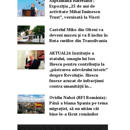
Săptămâna Haferland |
Expoziţia „25 de ani de
activitate Mihai Eminescu
Trust”, vernisată la Viscri
Castelul Miko din Olteni va
deveni muzeu şi va fi inclus în
Ruta curiilor din Transilvania
AKTUAL24 Instituție a
statului, omagiu lui Ion
Iliescu pentru contribuția la
„păstrarea adevărului istoric”
despre Revoluție. Iliescu
fusese acuzat de infracțiuni
contra umanității în...
Ovidiu Nahoi (RFI România):
Până a blama Spania pe tema
migrației, să nu uităm cât
bine le-a făcut românilor
Abonează-te la newsletter-ul