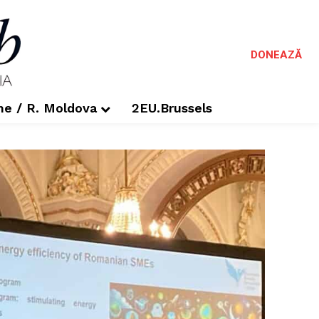
DONEAZĂ
me / R. Moldova
2EU.Brussels