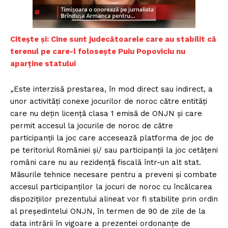
Citeș
te și: Cine sunt judecătoarele care au stabilit că
terenul pe care-l folosește Puiu Popoviciu nu
aparține statului
„Este interzisă prestarea, în mod direct sau indirect, a
unor activităţi conexe jocurilor de noroc către entităţi
care nu deţin licenţă clasa 1 emisă de ONJN şi care
permit accesul la jocurile de noroc de către
participanţii la joc care accesează platforma de joc de
pe teritoriul României şi/ sau participanţii la joc cetăţeni
români care nu au rezidenţă fiscală într-un alt stat.
Măsurile tehnice necesare pentru a preveni şi combate
accesul participanţilor la jocuri de noroc cu încălcarea
dispoziţiilor prezentului alineat vor fi stabilite prin ordin
al preşedintelui ONJN, în termen de 90 de zile de la
data intrării în vigoare a prezentei ordonanţe de