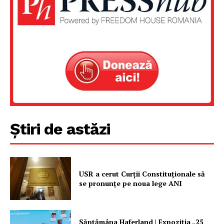
Un proiect
FREEDOM HOUSE ROMÂNIA
PRESShub
Știri de astăzi
Despre noi / Echipa
Proiecte editoriale
Rețea
USR a cerut Curții Constituționale să
Contact
se pronunțe pe noua lege ANI
Săptămâna Haferland | Expoziţia „25