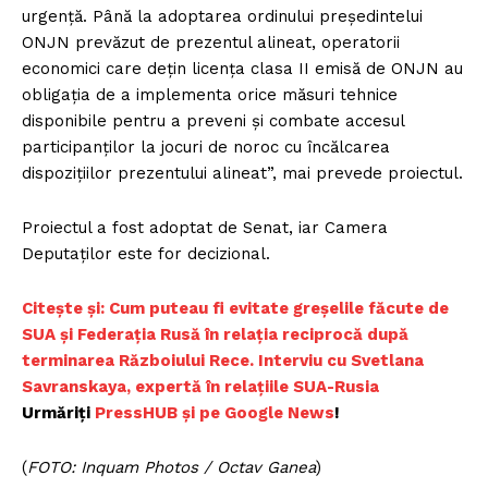
urgenţă. Până la adoptarea ordinului preşedintelui
ONJN prevăzut de prezentul alineat, operatorii
economici care deţin licenţa clasa II emisă de ONJN au
obligaţia de a implementa orice măsuri tehnice
disponibile pentru a preveni şi combate accesul
participanţilor la jocuri de noroc cu încălcarea
dispoziţiilor prezentului alineat”, mai prevede proiectul.
Proiectul a fost adoptat de Senat, iar Camera
Deputaţilor este for decizional.
C
itește și: Cum puteau fi evitate greșelile făcute de
SUA și Federația Rusă în relația reciprocă după
terminarea Războiului Rece. Interviu cu Svetlana
Savranskaya, expertă în relațiile SUA-Rusia
Urmăriți
P
ressHUB și pe Google News
!
(
FOTO: Inquam Photos / Octav Ganea
)