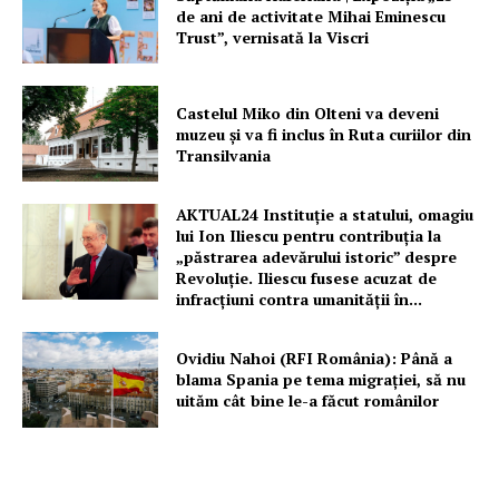
de ani de activitate Mihai Eminescu
Trust”, vernisată la Viscri
Castelul Miko din Olteni va deveni
muzeu şi va fi inclus în Ruta curiilor din
Transilvania
AKTUAL24 Instituție a statului, omagiu
lui Ion Iliescu pentru contribuția la
„păstrarea adevărului istoric” despre
Revoluție. Iliescu fusese acuzat de
infracțiuni contra umanității în...
Ovidiu Nahoi (RFI România): Până a
blama Spania pe tema migrației, să nu
uităm cât bine le-a făcut românilor