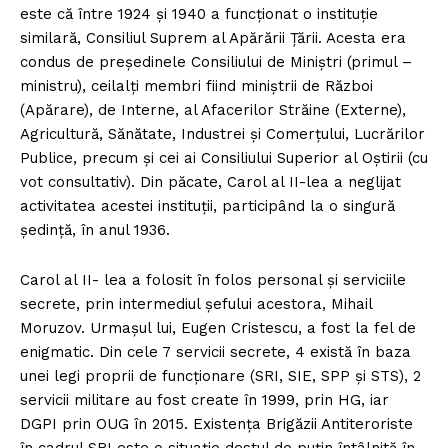
este că între 1924 și 1940 a funcționat o instituție
similară, Consiliul Suprem al Apărării Țării. Acesta era
condus de președinele Consiliului de Miniștri (primul –
ministru), ceilalți membri fiind miniștrii de Război
(Apărare), de Interne, al Afacerilor Străine (Externe),
Agricultură, Sănătate, Industrei și Comerțului, Lucrărilor
Publice, precum și cei ai Consiliului Superior al Oștirii (cu
vot consultativ). Din păcate, Carol al II-lea a neglijat
activitatea acestei instituții, participând la o singură
ședință, în anul 1936.
Carol al II- lea a folosit în folos personal și serviciile
secrete, prin intermediul șefului acestora, Mihail
Moruzov. Urmașul lui, Eugen Cristescu, a fost la fel de
enigmatic. Din cele 7 servicii secrete, 4 există în baza
unei legi proprii de funcționare (SRI, SIE, SPP și STS), 2
servicii militare au fost create în 1999, prin HG, iar
DGPI prin OUG în 2015. Existența Brigăzii Antiteroriste