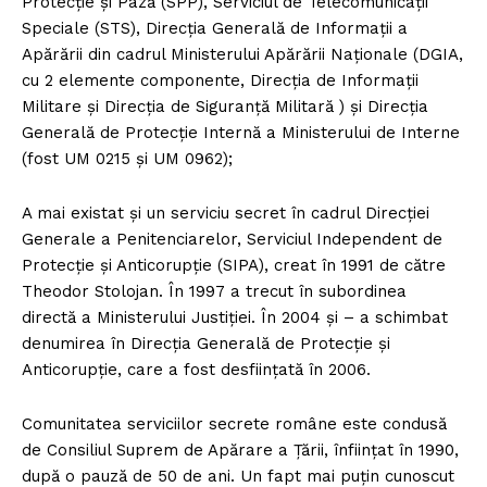
Protecție și Pază (SPP), Serviciul de Telecomunicații
Speciale (STS), Direcția Generală de Informații a
Apărării din cadrul Ministerului Apărării Naționale (DGIA,
cu 2 elemente componente, Direcția de Informații
Militare și Direcția de Siguranță Militară ) și Direcția
Generală de Protecție Internă a Ministerului de Interne
(fost UM 0215 și UM 0962);
A mai existat și un serviciu secret în cadrul Direcției
Generale a Penitenciarelor, Serviciul Independent de
Protecție și Anticorupție (SIPA), creat în 1991 de către
Theodor Stolojan. În 1997 a trecut în subordinea
directă a Ministerului Justiției. În 2004 și – a schimbat
denumirea în Direcția Generală de Protecție și
Anticorupție, care a fost desființată în 2006.
Comunitatea serviciilor secrete române este condusă
de Consiliul Suprem de Apărare a Țării, înființat în 1990,
după o pauză de 50 de ani. Un fapt mai puțin cunoscut