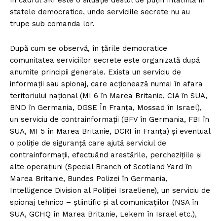
în cadrul SRI este o situație destul de puțin întâlnită în
statele democratice, unde serviciile secrete nu au
trupe sub comanda lor.
După cum se observă, în țările democratice
comunitatea serviciilor secrete este organizată după
anumite principii generale. Exista un serviciu de
informații sau spionaj, care acționează numai în afara
teritoriului național (MI 6 în Marea Britanie, CIA în SUA,
BND în Germania, DGSE În Franța, Mossad în Israel),
un serviciu de contrainformații (BFV în Germania, FBI în
SUA, MI 5 în Marea Britanie, DCRI în Franța) și eventual
o poliție de siguranță care ajută serviciul de
contrainformații, efectuând arestările, perchezițiile și
alte operațiuni (Special Branch of Scotland Yard în
Marea Britanie, Bundes Polizei în Germania,
Intelligence Division al Poliției Israeliene), un serviciu de
spionaj tehnico – știintific și al comunicațiilor (NSA în
SUA, GCHQ în Marea Britanie, Lekem în Israel etc.),