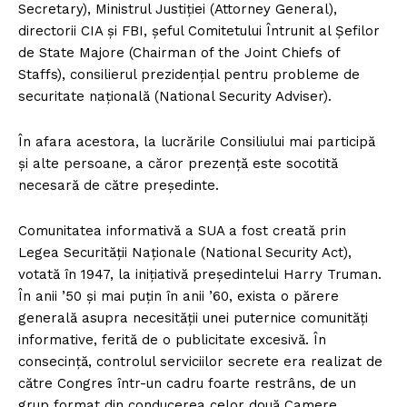
Secretary), Ministrul Justiției (Attorney General),
directorii CIA și FBI, șeful Comitetului Întrunit al Șefilor
de State Majore (Chairman of the Joint Chiefs of
Staffs), consilierul prezidențial pentru probleme de
securitate națională (National Security Adviser).
În afara acestora, la lucrările Consiliului mai participă
și alte persoane, a căror prezență este socotită
necesară de către președinte.
Comunitatea informativă a SUA a fost creată prin
Legea Securității Naționale (National Security Act),
votată în 1947, la inițiativă președintelui Harry Truman.
În anii ’50 și mai puțin în anii ’60, exista o părere
generală asupra necesității unei puternice comunități
informative, ferită de o publicitate excesivă. În
consecință, controlul serviciilor secrete era realizat de
către Congres într-un cadru foarte restrâns, de un
grup format din conducerea celor două Camere.