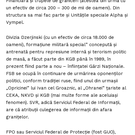
Financiară și trupele de grăniceri (acestea din urmă cu
un efectiv de circa 200 – 300 de mii de oameni). Din
structura sa mai fac parte și Unitățile speciale Alpha și
Vympel.
Divizia Dzerjinski (cu un efectiv de circa 18.000 de
oameni), formațiune militară special” concepută și
antrenată pentru represiune internă și terorism politic
de masă, a făcut parte din KGB până în 1989, în
prezent fiind parte a nou – înființatei Gărzi Naționale.
FSB se ocupă în continuare de urmărirea oponenților
politici, conform tradiției ruse, fiind unul din urmașii
„Opricinei” lui Ivan cel Groaznic, al „Ohranei” țariste al
CEKA, NKVD și KGB (mai multe forme ale aceluiași
fenomen). SVR, adică Serviciul Federal de Informații,
are că atribuții culegerea de informații din afara
granițelor.
FPO sau Serviciul Federal de Protecție (fost GUO),