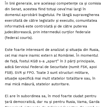
În linii generale, are aceleași competențe ca și comisia
din Senat, acestea fiind totuși ceva’mai largi în
domeniul aprobării bugetului. Pe lângă supravegherea
exercitată de către legislativ și executiv, comunitatea
informativă este controlată și de către puterea
judecătorească, prin intermediul curților federale
(federal courts).
Este foarte interesant de analizat și situația din Rusia,
cel mai mare inamic extern al României. În momentul
de față, fostul KGB s-a „spart” în 3 părți principale,
adică Serviciul Federal de Securitate (numit FSK, apoi
FSB). SVR și FPO. Toate 3 sunt structuri militare,
situație specifică mai mult statelor totalitare sau, în
mai mică măsură, statelor autoritare.
El are în subordinea sa, în mod foarte ciudat pentru
țară democratică, dar nu și pentru Rusia, Vama, Garda