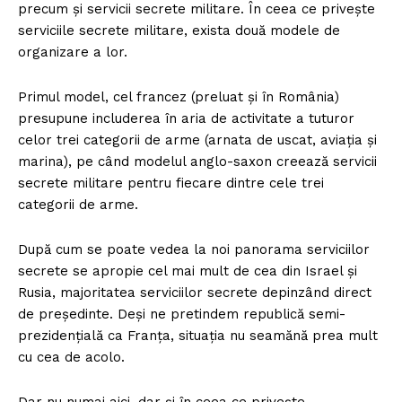
precum și servicii secrete militare. În ceea ce privește
serviciile secrete militare, exista două modele de
organizare a lor.
Primul model, cel francez (preluat și în România)
presupune includerea în aria de activitate a tuturor
celor trei categorii de arme (arnata de uscat, aviația și
marina), pe când modelul anglo-saxon creează servicii
secrete militare pentru fiecare dintre cele trei
categorii de arme.
Un proiect
După cum se poate vedea la noi panorama serviciilor
FREEDOM HOUSE ROMÂNIA
secrete se apropie cel mai mult de cea din Israel și
Rusia, majoritatea serviciilor secrete depinzând direct
de președinte. Deși ne pretindem republică semi-
prezidențială ca Franța, situația nu seamănă prea mult
cu cea de acolo.
PRESShub