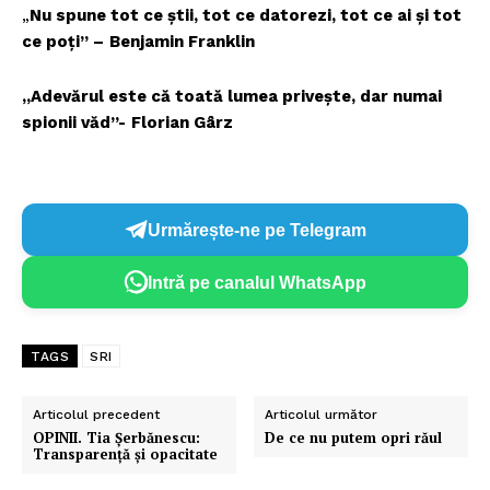
„
Nu spune tot ce ştii, tot ce datorezi, tot ce ai şi tot
ce poţi” –
Benjamin Franklin
„Adevărul este că toată lumea priveşte, dar numai
spionii văd”-
Florian Gârz
Urmărește-ne pe Telegram
Intră pe canalul WhatsApp
TAGS
SRI
Articolul precedent
Articolul următor
OPINII. Tia Șerbănescu:
De ce nu putem opri răul
Transparență și opacitate