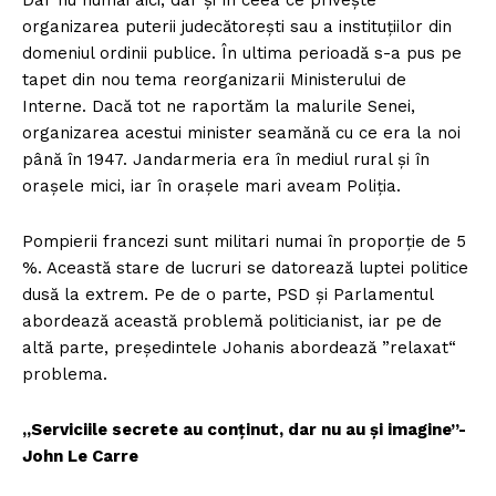
Dar nu numai aici, dar și în ceea ce privește
Despre noi / Echipa
organizarea puterii judecătorești sau a instituțiilor din
Proiecte editoriale
domeniul ordinii publice. În ultima perioadă s-a pus pe
Rețea
tapet din nou tema reorganizarii Ministerului de
Contact
Interne. Dacă tot ne raportăm la malurile Senei,
organizarea acestui minister seamănă cu ce era la noi
până în 1947. Jandarmeria era în mediul rural și în
orașele mici, iar în orașele mari aveam Poliția.
Pompierii francezi sunt militari numai în proporție de 5
%. Această stare de lucruri se datorează luptei politice
dusă la extrem. Pe de o parte, PSD și Parlamentul
abordează această problemă politicianist, iar pe de
altă parte, președintele Johanis abordează ”relaxat“
problema.
„Serviciile secrete au conținut, dar nu au și imagine”-
John Le Carre