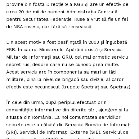
provine din fosta Direcție 9 a KGB și are un efectiv de
circa 20 de mii de oameni. Administrația Centrală
pentru Securitatea Federației Ruse a vrut să fie un fel
de NSA rusesc, dar fără să reușească.
Din acest motiv a fost desființată în 2003 și înglobată
FSB. În cadrul Ministerului Apărării există și Serviciul
Militar de Informații sau GRU, cel mai ermetic serviciu
secret rus, despre care nu se cunosc prea multe.
Acest serviciu are în componenta sa mari unități
militare, pină la nivel de brigadă sau divizie, al căror
efectiv este necunoscut (trupele Spețnaț sau Spețnaz).
În cele din urmă, după periplul efectuat prin
comunitățile informative din diferite țări, ajungem și la
situația din România. La noi comunitatea serviciilor
secrete este alcătuită din Serviciul Român de Informații
(SRI), Serviciul de Informații Externe (SIE), Serviciul de