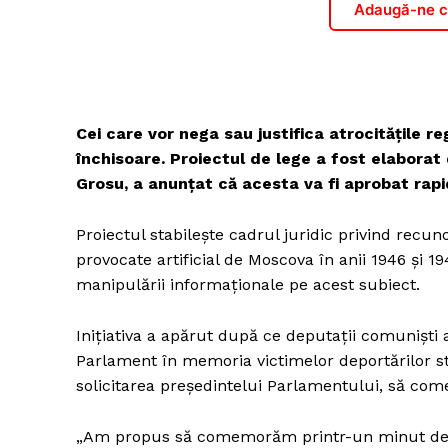
Adaugă-ne ca
Cei care vor nega sau justifica atrocitățile reg
închisoare. Proiectul de lege a fost elaborat 
Grosu, a anunțat că acesta va fi aprobat rap
Proiectul stabilește cadrul juridic privind recu
provocate artificial de Moscova în anii 1946 și 1
manipulării informaționale pe acest subiect.
Inițiativa a apărut după ce deputații comuniști a
Parlament în memoria victimelor deportărilor stal
solicitarea președintelui Parlamentului, să come
„Am propus să comemorăm printr-un minut de r