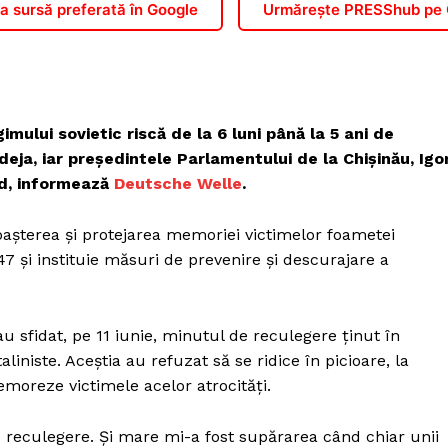
 sursă preferată în Google
Urmărește PRESShub pe
imului sovietic riscă de la 6 luni până la 5 ani de
deja, iar președintele Parlamentului de la Chișinău, Igo
id, informează
Deutsche Welle
.
noașterea și protejarea memoriei victimelor foametei
947 și instituie măsuri de prevenire și descurajare a
u sfidat, pe 11 iunie, minutul de reculegere ținut în
iniste. Aceștia au refuzat să se ridice în picioare, la
moreze victimele acelor atrocități.
eculegere. Și mare mi-a fost supărarea când chiar unii