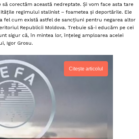
ie să corectăm această nedreptate. Și vom face asta tare
ățile regimului stalinist – foametea și deportările. Ele
la fel cum există astfel de sancțiuni pentru negarea altor
teritoriul Republicii Moldova. Trebuie să-i educăm pe cei
nt sigur că, în mintea lor, înțeleg amploarea acelei
i, Igor Grosu.
Citește articolul
PRESShub
Despre noi / Echipa