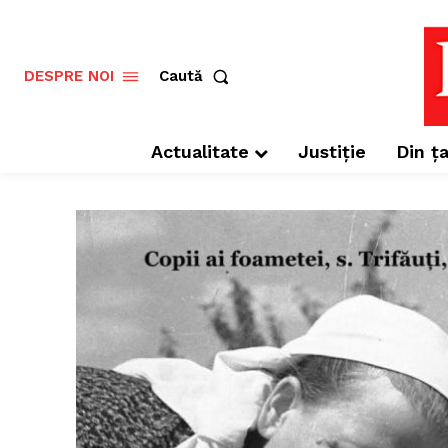
Caută
DESPRE NOI
Actualitate
Justiție
Din ța