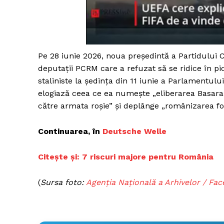
Un pro
Pe 28 iunie 2026, noua președintă a Partidului
FREEDOM
deputații PCRM care a refuzat să se ridice în p
ROMÂ
staliniste la ședința din 11 iunie a Parlamentulu
elogiază ceea ce ea numește „eliberarea Basara
către armata roșie” și deplânge „românizarea forț
Continuarea, în
Deutsche Welle
Citește și: 7 riscuri majore pentru România
(
Sursa foto:
Agenția Națională a Arhivelor / Fa