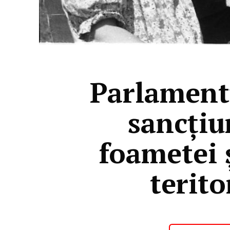
Parlamentu
sancțiu
foametei ș
terit