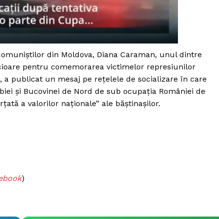
Proiecte editoriale
Rețea
Contact
iect
 Comuniștilor din Moldova, Diana Caraman, unul dintre
 HOUSE
icioare pentru comemorarea victimelor represiunilor
NIA
i, a publicat un mesaj pe rețelele de socializare în care
biei și Bucovinei de Nord de sub ocupația României de
ată a valorilor naționale” ale băștinașilor.
cebook
)