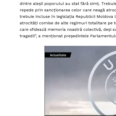
dintre aleșii poporului au stat fără simț. Trebu
repede prin sancționarea celor care neagă atrocit
trebuie incluse în legislația Republicii Moldova 
atrocități comise de alte regimuri totalitare pe 
care sfidează memoria noastră colectivă, deși su
tragedii”, a menționat președintele Parlamentulu