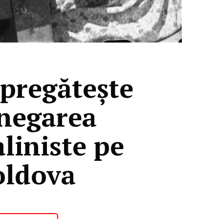
 pregătește
 negarea
aliniste pe
oldova