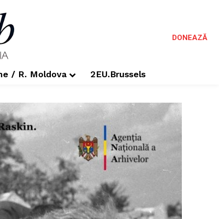
DONEAZĂ
me / R. Moldova
2EU.Brussels