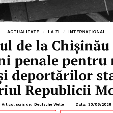
ACTUALITATE
LA ZI
INTERNAȚIONAL
l de la Chișinău
ni penale pentru
i deportărilor st
oriul Republicii M
Articol scris de:
Deutsche Welle
Data:
30/06/2026