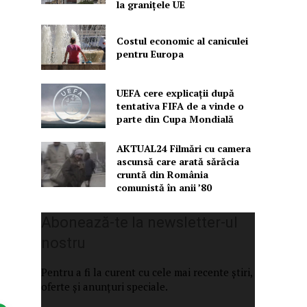
la granițele UE
Costul economic al caniculei
pentru Europa
UEFA cere explicații după
tentativa FIFA de a vinde o
parte din Cupa Mondială
AKTUAL24 Filmări cu camera
ascunsă care arată sărăcia
cruntă din România
comunistă în anii ’80
Abonează-te la newsletter-ul
nostru
Pentru a fi la curent cu cele mai recente știri,
oferte și anunțuri speciale.