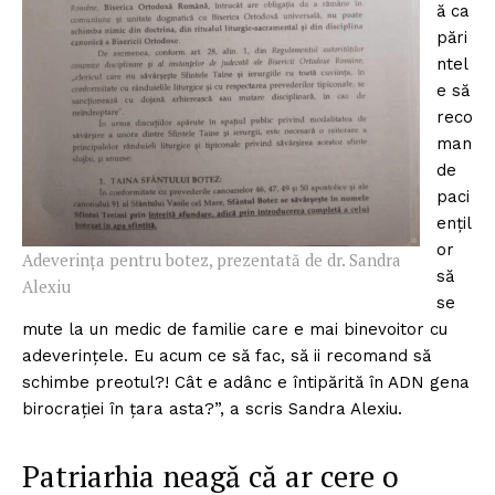
ă ca
pări
ntel
e să
reco
man
de
paci
ențil
or
Adeverința pentru botez, prezentată de dr. Sandra
să
Alexiu
se
mute la un medic de familie care e mai binevoitor cu
adeverințele. Eu acum ce să fac, să ii recomand să
schimbe preotul?! Cât e adânc e întipărită în ADN gena
birocrației în țara asta?”, a scris Sandra Alexiu.
Patriarhia neagă că ar cere o