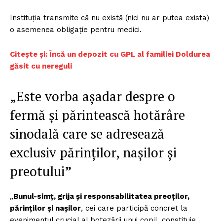
Instituția transmite că nu există (nici nu ar putea exista)
o asemenea obligație pentru medici.
Citește și: Încă un depozit cu GPL al familiei Doldurea
găsit cu nereguli
„Este vorba așadar despre o
fermă și părintească hotărâre
sinodală care se adresează
exclusiv părinților, nașilor și
preotului
”
„
Bunul-simț, grija și responsabilitatea preoților,
părinților și nașilor
, cei care participă concret la
evenimentul crucial al botezării unui copil, constituie