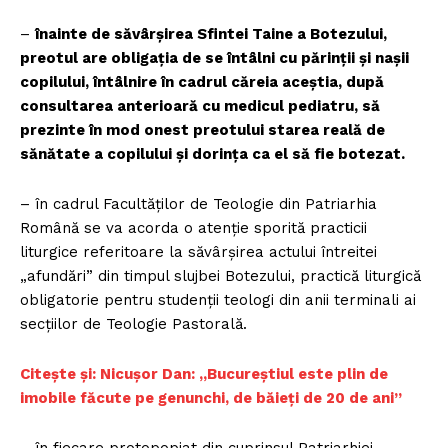
–
înainte de săvârșirea Sfintei Taine a Botezului,
preotul are obligația de se întâlni cu părinții și nașii
copilului, întâlnire în cadrul căreia aceștia, după
consultarea anterioară cu medicul pediatru, să
prezinte în mod onest preotului starea reală de
sănătate a copilului și dorința ca el să fie botezat.
– în cadrul Facultăților de Teologie din Patriarhia
Română se va acorda o atenție sporită practicii
liturgice referitoare la săvârșirea actului întreitei
„afundări” din timpul slujbei Botezului, practică liturgică
obligatorie pentru studenții teologi din anii terminali ai
secțiilor de Teologie Pastorală.
Citește și: Nicușor Dan: „Bucureștiul este plin de
imobile făcute pe genunchi, de băieți de 20 de ani”