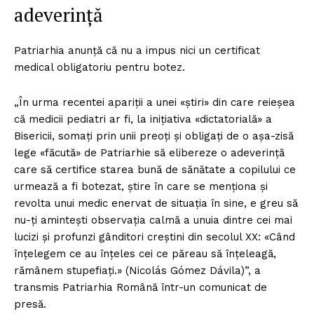
adeverință
Patriarhia anunță că nu a impus nici un certificat
medical obligatoriu pentru botez.
„În urma recentei apariții a unei «știri» din care reieșea
că medicii pediatri ar fi, la inițiativa «dictatorială» a
Bisericii, somați prin unii preoți și obligați de o așa-zisă
lege «făcută» de Patriarhie să elibereze o adeverință
care să certifice starea bună de sănătate a copilului ce
urmează a fi botezat, știre în care se menționa și
revolta unui medic enervat de situația în sine, e greu să
nu-ți amintești observația calmă a unuia dintre cei mai
lucizi și profunzi gânditori creștini din secolul XX: «Când
înțelegem ce au înțeles cei ce păreau să înțeleagă,
rămânem stupefiați.» (Nicolás Gómez Dávila)”, a
transmis Patriarhia Română într-un comunicat de
presă.