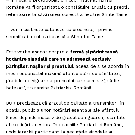
– în fiecare protopopiat din cuprinsul Patriarhiei
Române va fi organizată o consfătuire anuală cu preoţii,
referitoare la săvârșirea corectă a fiecărei Sfinte Taine.
– vor fi susținute cateheze cu credincioşii privind
semnificația duhovnicească a Sfintelor Taine.
Este vorba așadar despre o
fermă și părintească
hotărâre sinodală care se adresează exclusiv
părinților, nașilor și preotului
, aceea de a se acorda în
mod responsabil maximă atenție stării de sănătate și
gradului de vigoare a pruncului care urmează să fie
botezat”, transmite Patriarhia Română.
BOR precizează că gradul de calitate a transmiterii în
spațiul public a unor hotărâri esențiale ale Sfântului
Sinod depinde inclusiv de gradul de rigoare și claritate
al explicării acestora în eparhiile Patriarhiei Române,
unde ierarhii participanți la ședințele sinodale au