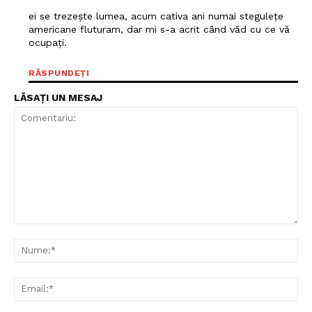
ei se trezește lumea, acum cativa ani numai stegulețe
americane fluturam, dar mi s-a acrit când văd cu ce vă
ocupați.
RĂSPUNDEȚI
LĂSAȚI UN MESAJ
Comentariu:
Nu
Ema