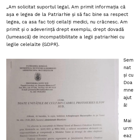
„Am solicitat suportul legal. Am primit informația că
așa e legea de la Patriarhie și să fac bine sa respect
legea, ca asa fac toți ceilalți medici, nu crâcnesc. Am
primit și o adeverință drept exemplu, drept dovadă
(lumească) de incompatibilitate a legii patriarhiei cu
legile celelalte (GDPR).
Sem
nat
și cu
Doa
mne
ajut
ă!
Mai
urm
eaz