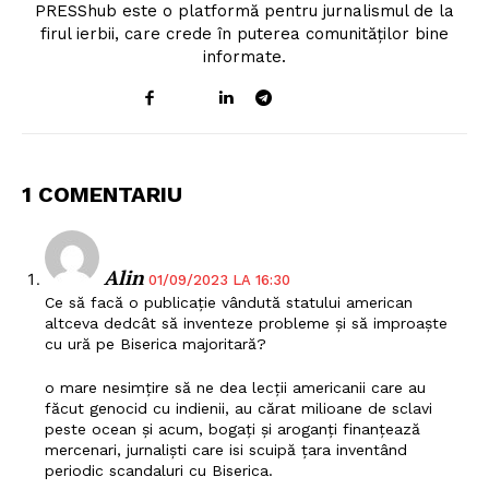
PRESShub este o platformă pentru jurnalismul de la
firul ierbii, care crede în puterea comunităților bine
informate.
Un proiect
FREEDOM HOUSE ROMÂNIA
1 COMENTARIU
Alin
01/09/2023 LA 16:30
Ce să facă o publicație vândută statului american
PRESShub
altceva dedcât să inventeze probleme și să improaște
cu ură pe Biserica majoritară?
Despre noi / Echipa
o mare nesimțire să ne dea lecții americanii care au
Proiecte editoriale
făcut genocid cu indienii, au cărat milioane de sclavi
peste ocean și acum, bogați și aroganți finanțează
Rețea
mercenari, jurnaliști care isi scuipă țara inventând
Contact
periodic scandaluri cu Biserica.