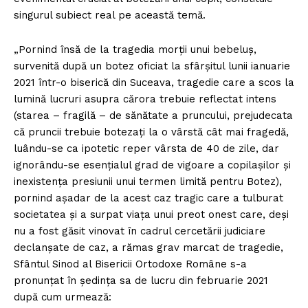
singurul subiect real pe această temă.
„Pornind însă de la tragedia morții unui bebeluș,
survenită după un botez oficiat la sfârșitul lunii ianuarie
2021 într-o biserică din Suceava, tragedie care a scos la
lumină lucruri asupra cărora trebuie reflectat intens
(starea – fragilă – de sănătate a pruncului, prejudecata
că pruncii trebuie botezați la o vârstă cât mai fragedă,
luându-se ca ipotetic reper vârsta de 40 de zile, dar
ignorându-se esențialul grad de vigoare a copilașilor și
inexistența presiunii unui termen limită pentru Botez),
pornind așadar de la acest caz tragic care a tulburat
societatea și a surpat viața unui preot onest care, deși
nu a fost găsit vinovat în cadrul cercetării judiciare
declanșate de caz, a rămas grav marcat de tragedie,
Sfântul Sinod al Bisericii Ortodoxe Române s-a
pronunțat în ședința sa de lucru din februarie 2021
după cum urmează: