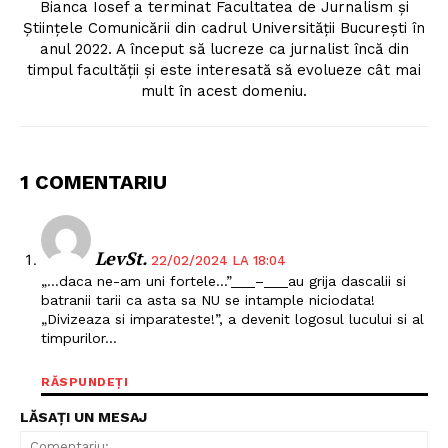
Bianca Iosef a terminat Facultatea de Jurnalism și
Științele Comunicării din cadrul Universității București în
anul 2022. A început să lucreze ca jurnalist încă din
timpul facultății și este interesată să evolueze cât mai
mult în acest domeniu.
1 COMENTARIU
LevSt.
22/02/2024 LA 18:04
„…daca ne-am uni fortele…”___–___au grija dascalii si
Un proiect
batranii tarii ca asta sa NU se intample niciodata!
FREEDOM HOUSE ROMÂNIA
„Divizeaza si imparateste!”, a devenit logosul lucului si al
timpurilor…
RĂSPUNDEȚI
LĂSAȚI UN MESAJ
PRESShub