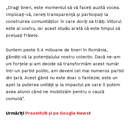
„Dragi tineri, este momentul să vă faceți auzită vocea.
Implicați-vă, cereți transparență și participați la
construirea comunităților în care doriți să trăiți. Viitorul
este al vostru, iar acest studiu arată că este timpul să
preluați frâiele.
Suntem peste 5.4 milioane de tineri în România,
gândiți-vă la potențialului nostru colectiv. Dacă ne-am
uni forțele și am decide să transformăm acest număr
într-un partid politic, am deveni cel mai numeros partid
din țară. Acest gând nu este doar o fantezie; este un
apel la puterea unității și la impactul pe care îl putem
avea atunci când ne mobilizăm pentru o cauză
comună”.
Urmăriți
P
ressHUB și pe Google News
!