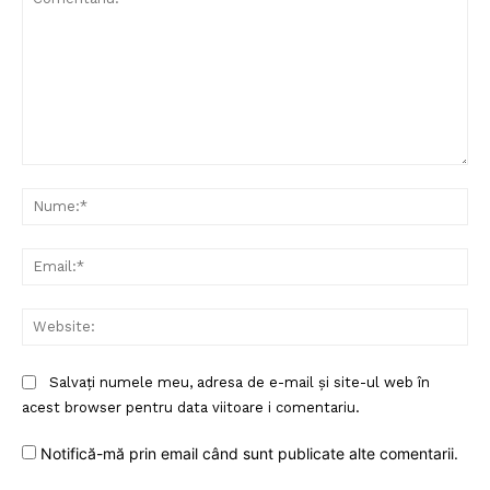
Despre noi / Echipa
Proiecte editoriale
Rețea
Contact
Comentariu:
Nu
Ema
Web
Salvați numele meu, adresa de e-mail și site-ul web în
acest browser pentru data viitoare i comentariu.
Notifică-mă prin email când sunt publicate alte comentarii.