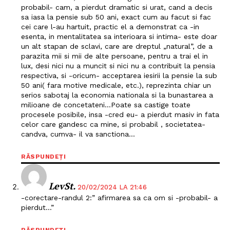
probabil- cam, a pierdut dramatic si urat, cand a decis
sa iasa la pensie sub 50 ani, exact cum au facut si fac
cei care l-au hartuit, practic el a demonstrat ca -in
esenta, in mentalitatea sa interioara si intima- este doar
un alt stapan de sclavi, care are dreptul „natural”, de a
parazita mii si mii de alte persoane, pentru a trai el in
lux, desi nici nu a muncit si nici nu a contribuit la pensia
respectiva, si -oricum- acceptarea iesirii la pensie la sub
50 ani( fara motive medicale, etc.), reprezinta chiar un
serios sabotaj la economia nationala si la bunastarea a
milioane de concetateni…Poate sa castige toate
procesele posibile, insa -cred eu- a pierdut masiv in fata
celor care gandesc ca mine, si probabil , societatea-
candva, cumva- il va sanctiona…
RĂSPUNDEȚI
LevSt.
20/02/2024 LA 21:46
-corectare-randul 2:” afirmarea sa ca om si -probabil- a
pierdut…”