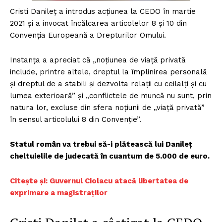
Cristi Danileț a introdus acțiunea la CEDO în martie
2021 și a invocat încălcarea articolelor 8 și 10 din
Convenția Europeană a Drepturilor Omului.
Instanța a apreciat că „noțiunea de viață privată
include, printre altele, dreptul la împlinirea personală
și dreptul de a stabili și dezvolta relații cu ceilalți și cu
lumea exterioară” și „conflictele de muncă nu sunt, prin
natura lor, excluse din sfera noțiunii de „viață privată”
în sensul articolului 8 din Convenție”.
Statul român va trebui să-i plătească lui Danileț
cheltuielile de judecată în cuantum de 5.000 de euro.
Citește și: Guvernul Ciolacu atacă libertatea de
exprimare a magistraților