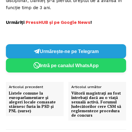
disciplinar, Danileț și-a pierdut dreptul de a avansa în
funcție timp de 3 ani.
Urmăriți
P
ressHUB și pe Google News
!
Urmărește-ne pe Telegram
Intră pe canalul WhatsApp
Articolul precedent
Articolul următor
Listele comune la
Viitorii magistrați au fost
europarlamentare și
întrebați dacă au o viață
alegeri locale comasate
sexuală activă. Forumul
stârnesc furia în PSD și
Judecătorilor cere CSM să
PNL (surse)
reglementeze procedura
de concurs