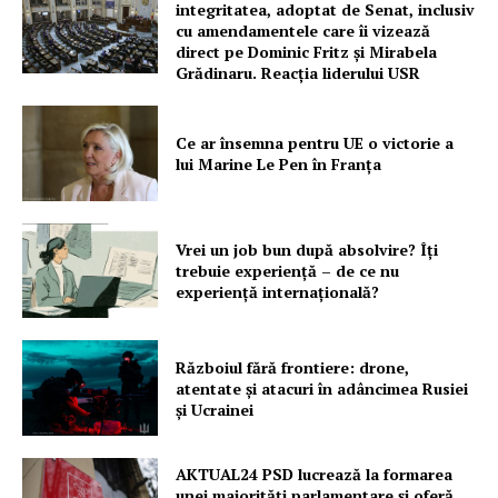
integritatea, adoptat de Senat, inclusiv
cu amendamentele care îi vizează
direct pe Dominic Fritz și Mirabela
Grădinaru. Reacția liderului USR
Ce ar însemna pentru UE o victorie a
lui Marine Le Pen în Franța
Vrei un job bun după absolvire? Îți
trebuie experiență – de ce nu
experiență internațională?
Războiul fără frontiere: drone,
atentate și atacuri în adâncimea Rusiei
și Ucrainei
AKTUAL24 PSD lucrează la formarea
unei majorităţi parlamentare și oferă