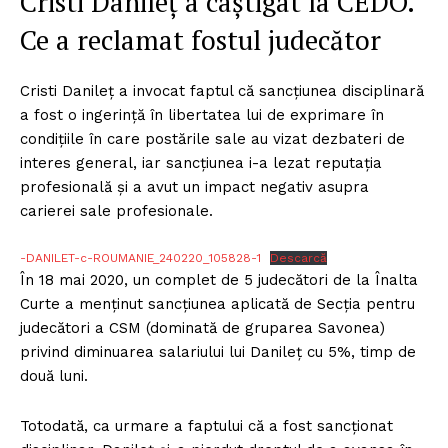
Cristi Danileț a câștigat la CEDO.
Ce a reclamat fostul judecător
Cristi Danileț a invocat faptul că sancțiunea disciplinară
a fost o ingerință în libertatea lui de exprimare în
condițiile în care postările sale au vizat dezbateri de
interes general, iar sancțiunea i-a lezat reputația
profesională și a avut un impact negativ asupra
carierei sale profesionale.
-DANILET-c-ROUMANIE_240220_105828-1
Descarcă
În 18 mai 2020, un complet de 5 judecători de la Înalta
Curte a menținut sancțiunea aplicată de Secția pentru
judecători a CSM (dominată de gruparea Savonea)
privind diminuarea salariului lui Danileț cu 5%, timp de
două luni.
Totodată, ca urmare a faptului că a fost sancționat