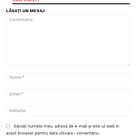
RĂSPUNDEȚI
LĂSAȚI UN MESAJ
Comentariu:
Nu
Ema
Web
Salvați numele meu, adresa de e-mail și site-ul web în
acest browser pentru data viitoare i comentariu.