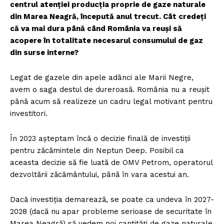
centrul atenției producția proprie de gaze naturale
din Marea Neagră, începută anul trecut. Cât credeți
că va mai dura până când România va reuși să
acopere în totalitate necesarul consumului de gaz
din surse interne?
Legat de gazele din apele adânci ale Marii Negre,
avem o saga destul de dureroasă. România nu a reușit
până acum să realizeze un cadru legal motivant pentru
investitori.
În 2023 așteptam încă o decizie finală de investiții
pentru zăcămintele din Neptun Deep. Posibil ca
aceasta decizie să fie luată de OMV Petrom, operatorul
dezvoltării zăcământului, până în vara acestui an.
Dacă investiția demarează, se poate ca undeva în 2027-
2028 (dacă nu apar probleme serioase de securitate în
Marea Neagră) să vedem noi cantități de gaze naturale