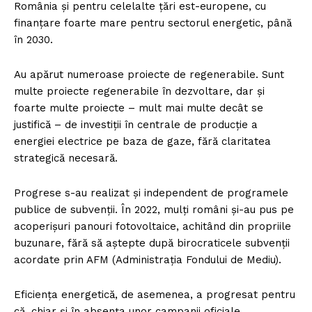
România și pentru celelalte țări est-europene, cu
finanțare foarte mare pentru sectorul energetic, până
în 2030.
Au apărut numeroase proiecte de regenerabile. Sunt
multe proiecte regenerabile în dezvoltare, dar și
foarte multe proiecte – mult mai multe decât se
justifică – de investiții în centrale de producție a
energiei electrice pe baza de gaze, fără claritatea
strategică necesară.
Progrese s-au realizat și independent de programele
publice de subvenții. În 2022, mulți români și-au pus pe
acoperișuri panouri fotovoltaice, achitând din propriile
buzunare, fără să aștepte după birocraticele subvenții
acordate prin AFM (Administrația Fondului de Mediu).
Eficiența energetică, de asemenea, a progresat pentru
că, chiar și în absența unor campanii oficiale,