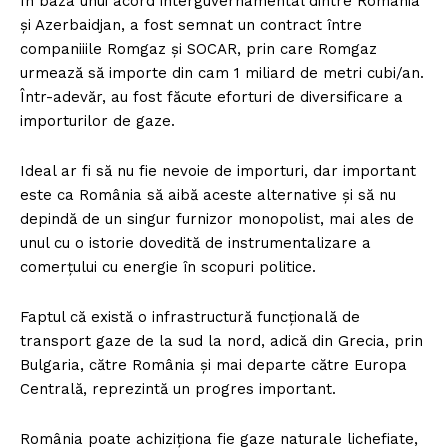
În baza unui acord interguvernamental dintre România
FREEDOM HOUSE ROMÂNIA
și Azerbaidjan, a fost semnat un contract între
companiiile Romgaz și SOCAR, prin care Romgaz
urmează să importe din cam 1 miliard de metri cubi/an.
Într-adevăr, au fost făcute eforturi de diversificare a
importurilor de gaze.
PRESShub
Ideal ar fi să nu fie nevoie de importuri, dar important
Despre noi / Echipa
este ca România să aibă aceste alternative și să nu
Proiecte editoriale
depindă de un singur furnizor monopolist, mai ales de
Rețea
unul cu o istorie dovedită de instrumentalizare a
Contact
comerțului cu energie în scopuri politice.
Faptul că există o infrastructură funcțională de
transport gaze de la sud la nord, adică din Grecia, prin
Bulgaria, către România și mai departe către Europa
Centrală, reprezintă un progres important.
România poate achiziționa fie gaze naturale lichefiate,