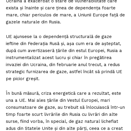
Ucraina a exacerbat o stare de vulnerabilitate care
exista și înainte și care ținea de dependența foarte
mare, chiar periculos de mare, a Uniunii Europe față de
gazele naturale din Rusia.
UE ajunsese la o dependență structurală de gaze
ieftine din Federația Rusă și, așa cum era de așteptat,
după cum avertizaseră țările din estul Europei, Rusia a
instrumentalizat acest lucru și chiar în pregătirea
invaziei din Ucraina, din februarie anul trecut, a redus
strategic furnizarea de gaze, astfel încât să prindă UE
pe picior greșit.
În bună măsură, criza energetică care a rezultat, este
una a UE. Mai ales țările din Vestul Europei, mari
consumatoare de gaze, au trebuit să înlocuiască într-un
timp foarte scurt livrările din Rusia cu livrări din alte
surse, fiind vorba, în special, de gaz natural lichefiat
adus din Statele Unite și din alte părți, ceea ce a creat