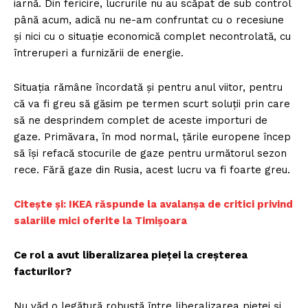
iarnă. Din fericire, lucrurile nu au scăpat de sub control
până acum, adică nu ne-am confruntat cu o recesiune
și nici cu o situație economică complet necontrolată, cu
întreruperi a furnizării de energie.
Situația rămâne încordată și pentru anul viitor, pentru
că va fi greu să găsim pe termen scurt soluții prin care
să ne desprindem complet de aceste importuri de
gaze. Primăvara, în mod normal, țările europene încep
să își refacă stocurile de gaze pentru următorul sezon
rece. Fără gaze din Rusia, acest lucru va fi foarte greu.
Citește și: IKEA răspunde la avalanșa de critici privind
salariile mici oferite la Timișoara
Ce rol a avut liberalizarea pieței la creșterea
facturilor?
Nu văd o legătură robustă între liberalizarea pieței și