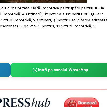
Proiecte editoriale
 cu o majoritate clară împotriva participării partidului la
Rețea
 împotrivă, 4 abțineri), împotriva susținerii unui guvern
Contact
voturi împotrivă, 2 abțineri) și pentru solicitarea adresat
iect
semnat (39 de voturi pentru, 13 voturi împotrivă, 3
 HOUSE
NIA
Intră pe canalul WhatsApp