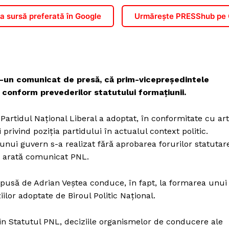
 sursă preferată în Google
Urmărește PRESShub pe
tr-un comunicat de presă, că prim-vicepreședintele
, conform prevederilor statutului formațiunii.
, Partidul Național Liberal a adoptat, în conformitate cu art
i privind poziția partidului în actualul context politic.
nui guvern s-a realizat fără aprobarea forurilor statutar
se arată comunicat PNL.
opusă de Adrian Veștea conduce, în fapt, la formarea unui
ilor adoptate de Biroul Politic Național.
. b) din Statutul PNL, deciziile organismelor de conducere ale