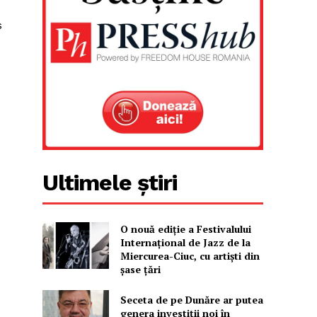
s
Ultimele știri
O nouă ediţie a Festivalului
Internaţional de Jazz de la
Miercurea-Ciuc, cu artişti din
şase ţări
Seceta de pe Dunăre ar putea
genera investiții noi în