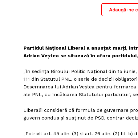
Adaugă-ne ca
Partidul Național Liberal a anunțat marți, în
Adrian Veștea se situează în afara partidului
„În ședința Biroului Politic Național din 15 iunie
111 din Statutul PNL, o serie de decizii obligatori
Desemnarea lui Adrian Veștea pentru formarea u
ale PNL, cu încălcarea Statutului partidului”, 
Liberalii consideră că formula de guvernare pr
guvern condus și susținut de PSD, contrar decizi
„Potrivit art. 45 alin. (3) și art. 26 alin. (2) lit