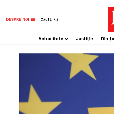
Caută
DESPRE NOI
Actualitate
Justiție
Din ța