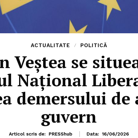
ACTUALITATE
POLITICĂ
n Veștea se situea
ul Național Libera
ea demersului de 
guvern
Articol scris de:
PRESShub
Data:
16/06/2026