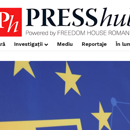
ră
Investigații
Mediu
Reportaje
În lu