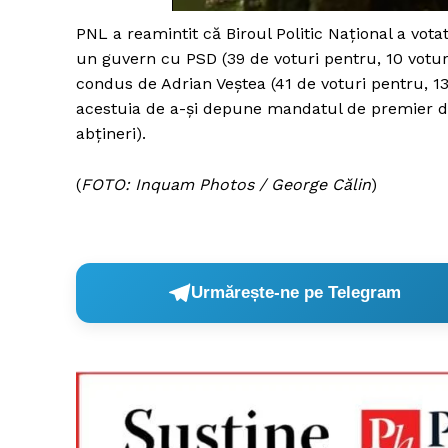
PNL a reamintit că Biroul Politic Național a votat
un guvern cu PSD (39 de voturi pentru, 10 voturi
condus de Adrian Veștea (41 de voturi pentru, 13 
Un pro
acestuia de a-și depune mandatul de premier de
FREEDOM
abțineri).
ROMÂ
(
FOTO: Inquam Photos / George Călin
)
Urmărește-ne pe Telegram