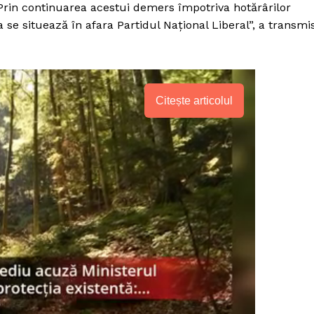
 Prin continuarea acestui demers împotriva hotărârilor
a se situează în afara Partidul Național Liberal”, a transmi
Citește articolul
PRESShub
Despre noi / Echipa