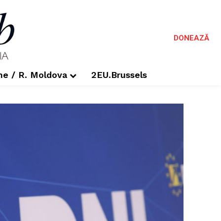
DONEAZĂ
me / R. Moldova
2EU.Brussels