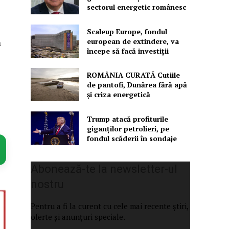
sectorul energetic românesc
Scaleup Europe, fondul
european de extindere, va
ă
începe să facă investiții
ROMÂNIA CURATĂ Cutiile
de pantofi, Dunărea fără apă
și criza energetică
Trump atacă profiturile
giganților petrolieri, pe
fondul scăderii în sondaje
Abonează-te la newsletter-ul
nostru
Pentru a fi la curent cu cele mai recente știri,
oferte și anunțuri speciale.