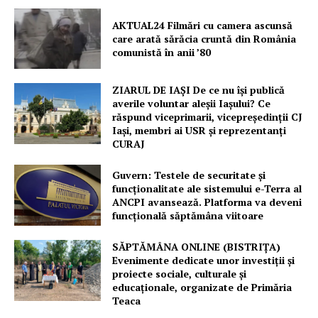
AKTUAL24 Filmări cu camera ascunsă
care arată sărăcia cruntă din România
comunistă în anii ’80
ZIARUL DE IAȘI De ce nu își publică
averile voluntar aleșii Iașului? Ce
răspund viceprimarii, vicepreședinții CJ
Iași, membri ai USR și reprezentanți
CURAJ
Guvern: Testele de securitate și
funcționalitate ale sistemului e-Terra al
ANCPI avansează. Platforma va deveni
funcțională săptămâna viitoare
SĂPTĂMÂNA ONLINE (BISTRIȚA)
Evenimente dedicate unor investiții și
proiecte sociale, culturale și
educaționale, organizate de Primăria
Teaca