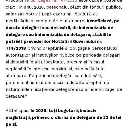
Articolul
29 din Legea nr. 141/2025
este cât se poate de
clar: „În anul 2026, personalul plătit din fonduri publice,
salarizat potrivit Legii-cadru nr. 153/2017, cu
modificările și completările ulterioare,
beneficiază, pe
durata delegării sau detașării, de indemnizația de
delegare sau indemnizația de detașare, stabilite
potrivit prevederilor Hotărârii Guvernului nr.
714/2018
privind drepturile și obligațiile personalului
autorităților și instituțiilor publice pe perioada delegării
și detașării în altă localitate, precum și în cazul
deplasării în interesul serviciului, cu modificările
ulterioare. Pe perioada delegării sau detașării,
personalul nu mai beneficiază de alte drepturi de
natura indemnizației de delegare sau a indemnizației de
detașare.”
Altfel spus,
în 2026, toți bugetarii, inclusiv
magistrații, primesc o diurnă de delegare de 23 de lei
pe zi
.