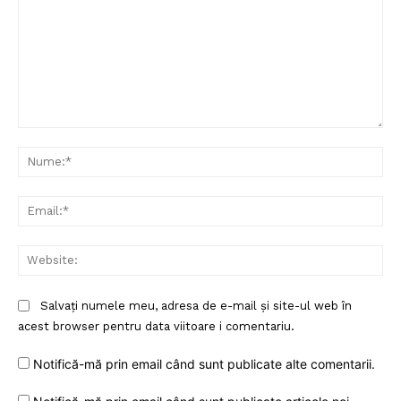
Comentariu:
Nu
Ema
Web
Salvați numele meu, adresa de e-mail și site-ul web în
acest browser pentru data viitoare i comentariu.
Notifică-mă prin email când sunt publicate alte comentarii.