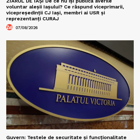
ZIARUL DE IAȘI De ce nu își publică averile
voluntar aleșii Iașului? Ce răspund viceprimarii,
vicepreședinții CJ Iași, membri ai USR și
reprezentanți CURAJ
07/08/2026
Guvern: Testele de securitate și funcționalitate