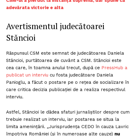
CSM-ul a pierdut la instanța supremă, dar spune că
adevărata victorie e alta
Avertismentul judecătoarei
Stăncioi
Răspunsul CSM este semnat de judecătoarea Daniela
Stăncioi, purtătoarea de cuvânt a CSM. Stăncioi este
cea care, în toamna anului trecut, după ce
PressHub a
publicat un interviu
cu fosta judecătoare Daniela
Panioglu, a făcut o postare pe o rețea de socializare în
care critica decizia publicației de a realiza respectivul
interviu.
Astfel, Stăncioi le dădea sfaturi jurnaliștilor despre cum
trebuie realizat un interviu, iar postarea se situa la
limita amenințării. „Jurisprudența CEDO în cauza Lavric
împotriva României (și în numeroase alte cauze)
nu