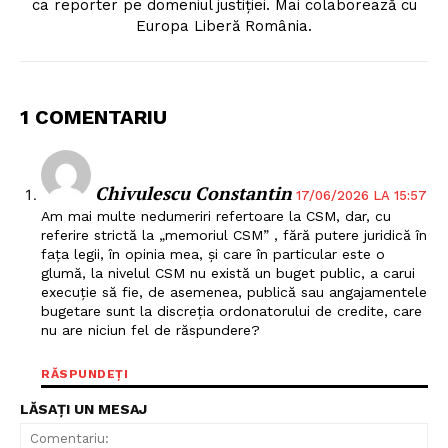
ca reporter pe domeniul justiției. Mai colaborează cu
Europa Liberă România.
Un proiect
1 COMENTARIU
FREEDOM HOUSE ROMÂNIA
Chivulescu Constantin
17/06/2026 LA 15:57
Am mai multe nedumeriri refertoare la CSM, dar, cu
referire strictă la „memoriul CSM” , fără putere juridică în
PRESShub
fața legii, în opinia mea, și care în particular este o
glumă, la nivelul CSM nu există un buget public, a carui
Despre noi / Echipa
execuție să fie, de asemenea, publică sau angajamentele
bugetare sunt la discreția ordonatorului de credite, care
Proiecte editoriale
nu are niciun fel de răspundere?
Rețea
RĂSPUNDEȚI
Contact
LĂSAȚI UN MESAJ