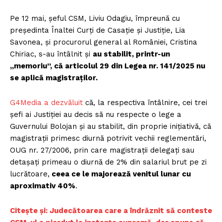
Pe 12 mai, șeful CSM, Liviu Odagiu, împreună cu
președinta Înaltei Curți de Casație și Justiție, Lia
Savonea, și procurorul general al României, Cristina
Chiriac, s-au întâlnit și
au stabilit, printr-un
„memoriu”, că articolul 29 din Legea nr. 141/2025 nu
se aplică magistraților.
G4Media a dezvăluit
că, la respectiva întâlnire, cei trei
șefi ai Justiției au decis să nu respecte o lege a
Guvernului Bolojan și au stabilit, din proprie inițiativă, că
magistrații primesc diurnă potrivit vechii reglementări,
OUG nr. 27/2006, prin care magistrații delegați sau
detașați primeau o diurnă de 2% din salariul brut pe zi
lucrătoare,
ceea ce le majorează venitul lunar cu
aproximativ 40%
.
Citește și: Judecătoarea care a îndrăznit să conteste