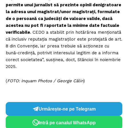
permite unui jurnalist să prezinte opinii denigratoare
la adresa unui magistrat/unor magistrați, formulate
de o persoană ca judecăți de valoare valide, dacă
acestea nu pot fi raportate la minime date factuale
verificabile
. CEDO a stabilit prin hotărârea menționată
că inclusiv reputația magistraților este protejată de art.
8 din Convenție, iar presa trebuie să acționeze cu
bună-credință, potrivit interesului legitim de a informa
corect societatea”, susținea, doct, Stăncioi în noiembrie
2025.
(
FOTO: Inquam Photos / George Călin
)
Urmărește-ne pe Telegram
Intră pe canalul WhatsApp