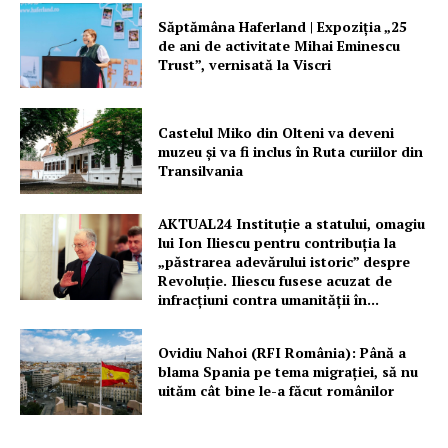
Săptămâna Haferland | Expoziţia „25
de ani de activitate Mihai Eminescu
Trust”, vernisată la Viscri
Castelul Miko din Olteni va deveni
muzeu şi va fi inclus în Ruta curiilor din
Transilvania
AKTUAL24 Instituție a statului, omagiu
lui Ion Iliescu pentru contribuția la
„păstrarea adevărului istoric” despre
Revoluție. Iliescu fusese acuzat de
infracțiuni contra umanității în...
Ovidiu Nahoi (RFI România): Până a
blama Spania pe tema migrației, să nu
uităm cât bine le-a făcut românilor