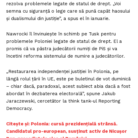
rezolva problemele legate de statul de drept. „Voi
semna cu siguranță o lege care să pună capăt haosului
și dualismului din justiție”, a spus el în ianuarie.
Nawrocki îl învinuiește în schimb pe Tusk pentru
problemele Poloniei legate de statul de drept. El a
promis că va păstra judecătorii numiți de PiS și va
încetini reforma sistemului de numire a judecătorilor.
„Restaurarea independenței justiției în Polonia, pe
lângă rolul țării în UE, este pe buletinul de vot duminică
– chiar dacă, paradoxal, acest subiect abia dacă a fost
abordat în dezbaterea electorală”, spune Jakub
Jaraczewski, cercetător la think tank-ul Reporting
Democracy.
Citește și: Polonia: cursă prezidențială strânsă.
Candidatul pro-european, susținut activ de Nicușor