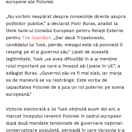
europene ale Poloniei.
„Nu vorbim neapărat despre consecințe directe asupra
politicilor publice,” a declarat Piotr Buras, analist la
think tank-ul Consiliul European pentru Relații Externe
pentru
The Guardian
. „Dar dacă Trzaskowski,
candidatul lui Tusk, pierde, mesajul este că polonezii îl
resping pe el și guvernul său.” Lipsit de această
legitimitate, Tusk „va avea dificultăți în a-și menține
rolul important pe care a început să-l joace în UE”, a
adăugat Buras. „Guvernul său va fi mai slab, iar marja
sa de manevră se va restrânge. Este vorba de
capacitatea Poloniei de a juca un rol puternic pe scena
europeană.”
Victoria electorală a lui Tusk obținută acum doi ani, a
marcat începutul revenirii Poloniei în cadrul european
după două mandate tensionate de guvernare național-
conservatoare populistă, perioadă în care Varșovia s-a