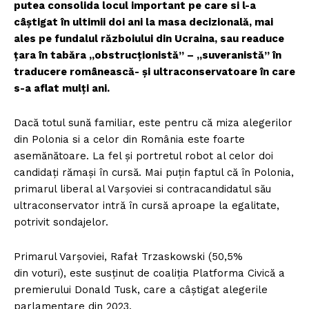
putea consolida locul important pe care si l-a
câștigat în ultimii doi ani la masa decizională, mai
ales pe fundalul războiului din Ucraina, sau readuce
țara în tabăra „obstrucționistă” – „suveranistă” în
traducere românească- și ultraconservatoare în care
s-a aflat mulți ani.
Dacă totul sună familiar, este pentru că miza alegerilor
din Polonia si a celor din România este foarte
asemănătoare. La fel și portretul robot al celor doi
candidați rămași în cursă. Mai puțin faptul că în Polonia,
primarul liberal al Varșoviei si contracandidatul său
ultraconservator intră în cursă aproape la egalitate,
potrivit sondajelor.
Primarul Varșoviei, Rafał Trzaskowski (50,5%
din voturi), este susținut de coaliția Platforma Civică a
premierului Donald Tusk, care a câștigat alegerile
parlamentare din 2023.