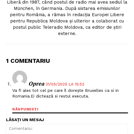
Liberă din 1987, când postul de radio mai avea sediul la
München, în Germania. După sistarea emisiunilor
pentru România, a rămas în redacția Europei Libere
pentru Republica Moldova și ulterior a colaborat cu
postul public Teleradio Moldova, ca editor de știri
externe.
1 COMENTARIU
Oprea
31/05/2025 LA 15:52
Va fi ales tot cel pe care îl dorește Bruxelles ca si in
Un proiect
Romania.Ei dictează si restul executa.
FREEDOM HOUSE ROMÂNIA
RĂSPUNDEȚI
LĂSAȚI UN MESAJ