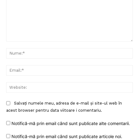
PRESShub
Despre noi / Echipa
Proiecte editoriale
Rețea
Contact
Comentariu:
Nu
Ema
Web
Salvați numele meu, adresa de e-mail și site-ul web în
acest browser pentru data viitoare i comentariu.
Notifică-mă prin email când sunt publicate alte comentarii.
Notifică-mă prin email când sunt publicate articole noi.