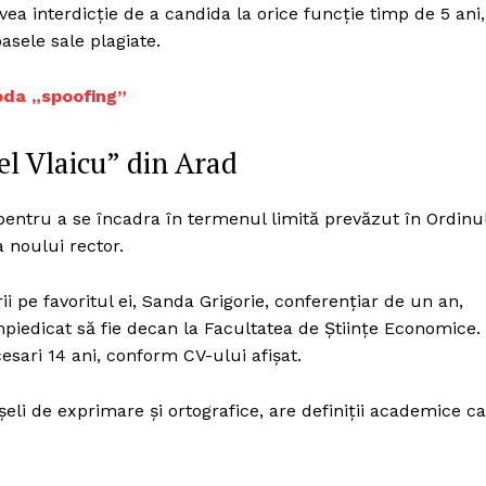
Proiecte editoriale
ea interdicție de a candida la orice funcție timp de 5 ani,
ele sale plagiate.
Rețea
Contact
toda „spoofing”
iect
 HOUSE
NIA
el Vlaicu” din Arad
 pentru a se încadra în termenul limită prevăzut în Ordinu
 noului rector.
ii pe favoritul ei, Sanda Grigorie, conferențiar de un an,
impiedicat să fie decan la Facultatea de Științe Economice.
cesari 14 ani, conform CV-ului afișat.
eli de exprimare și ortografice, are definiții academice ca