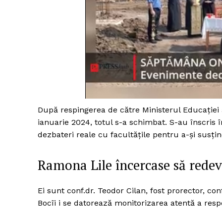
După respingerea de către Ministerul Educației a
ianuarie 2024, totul s-a schimbat. S-au înscris î
dezbateri reale cu facultățile pentru a-și susți
Ramona Lile încercase să redevi
Ei sunt conf.dr. Teodor Cilan, fost prorector, con
Bocîi i se datorează monitorizarea atentă a respect