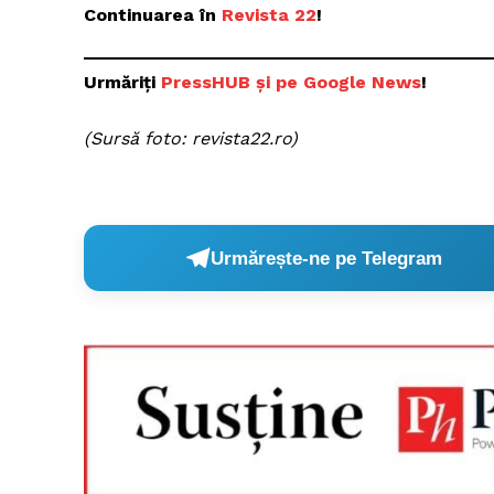
Continuarea în
Revista 22
!
Urmăriți
P
ressHUB și pe Google News
!
(Sursă foto: revista22.ro)
Urmărește-ne pe Telegram