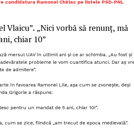
re candidatura Ramonei Chiriac pe listele PSD-PNL
l Vlaicu”. „Nici vorbă să renunț, mă
ni, chiar 10”
ză mersul UAV în ultimii ani și ce ar schimba. „Au fost și
s, adevăratele probleme le vom cuantifica atunci. Dar aș vr
te de admitere”.
parte în favoarea Ramonei Lile, așa cum se zvonește, deși
anda Grigorie a răspuns:
tesc pentru un mandat de 5 ani, chiar 10!”.
ca, cum se zice, fiindcă „am trecut de epoca medievală”.