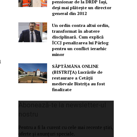
pensionar de la DRDP Iași,
deși mai plătește un director
general din 2012
Un ordin contra altui ordin,
transformat în abatere
disciplinară. Cum explică
ÎCCJ penalizarea lui Pârlog
pentru un conflict ierarhic
minor
l
SĂPTĂMÂNA ONLINE
(BISTRIȚA) Lucrările de
restaurare a Cetăţii
medievale Bistriţa au fost
finalizate
Abonează-te la newsletter-ul
nostru
Pentru a fi la curent cu cele mai recente știri,
oferte și anunțuri speciale.