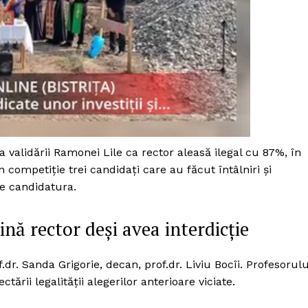
 validării Ramonei Lile ca rector aleasă ilegal cu 87%, în
n competiție trei candidați care au făcut întâlniri și
ne candidatura.
nă rector deși avea interdicție
PRESShub
f.dr. Sanda Grigorie, decan, prof.dr. Liviu Bocîi. Profesorulu
ării legalității alegerilor anterioare viciate.
Despre noi / Echipa