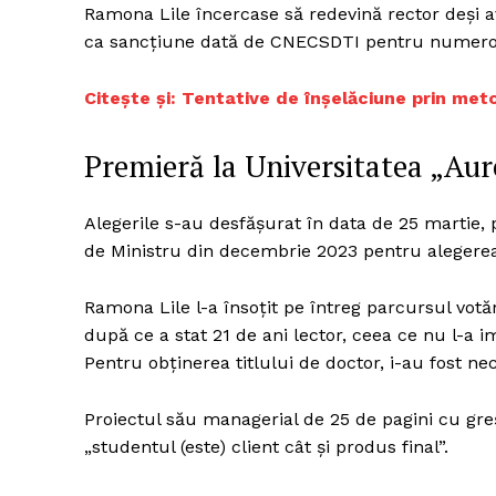
Ramona Lile încercase să redevină rector deși av
ca sancțiune dată de CNECSDTI pentru numeroas
Citește și: Tentative de înșelăciune prin me
Un pro
FREEDOM
ROMÂ
Premieră la Universitatea „Aur
Alegerile s-au desfășurat în data de 25 martie,
de Ministru din decembrie 2023 pentru alegerea
Ramona Lile l-a însoțit pe întreg parcursul votăr
după ce a stat 21 de ani lector, ceea ce nu l-a 
Pentru obținerea titlului de doctor, i-au fost ne
Proiectul său managerial de 25 de pagini cu greș
„studentul (este) client cât și produs final”.