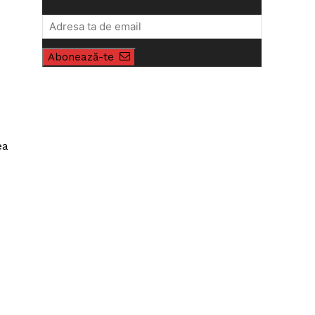
Abonează-te
ea