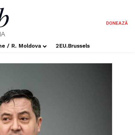
DONEAZĂ
me / R. Moldova
2EU.Brussels