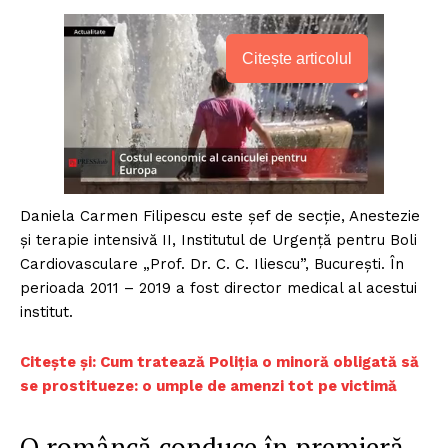
Citește articolul
Daniela Carmen Filipescu este șef de secție, Anestezie
și terapie intensivă II, Institutul de Urgență pentru Boli
Cardiovasculare „Prof. Dr. C. C. Iliescu”, București. În
perioada 2011 – 2019 a fost director medical al acestui
institut.
C
itește și: Cum tratează Poliția o minoră obligată să
se prostitueze: o umple de amenzi tot pe victimă
O româncă conduce în premieră