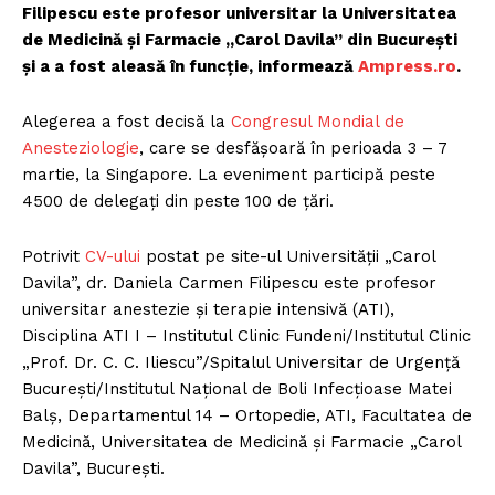
Filipescu este profesor universitar la Universitatea
de Medicină și Farmacie „Carol Davila” din București
și a a fost aleasă în funcție, informează
Am
press.ro
.
Alegerea a fost decisă la
Congresul Mondial de
Anesteziol
ogie
, care se desfășoară în perioada 3 – 7
martie, la Singapore. La eveniment participă peste
4500 de delegați din peste 100 de țări.
Potrivit
C
V-ului
postat pe site-ul Universității „Carol
Davila”, dr. Daniela Carmen Filipescu este profesor
universitar anestezie și terapie intensivă (ATI),
Disciplina ATI I – Institutul Clinic Fundeni/Institutul Clinic
„Prof. Dr. C. C. Iliescu”/Spitalul Universitar de Urgență
București/Institutul Național de Boli Infecțioase Matei
Balș, Departamentul 14 – Ortopedie, ATI, Facultatea de
Medicină, Universitatea de Medicină și Farmacie „Carol
Davila”, București.