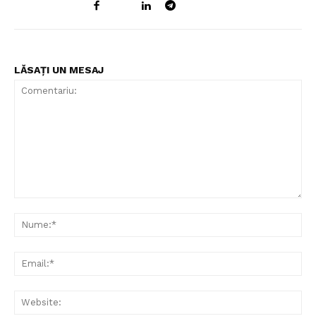
LĂSAȚI UN MESAJ
Comentariu:
Nu
Ema
Web