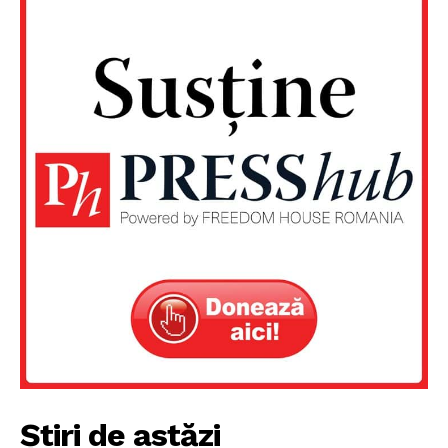
PRESShub
Despre noi / Echipa
Proiecte editoriale
Rețea
Contact
Știri de astăzi