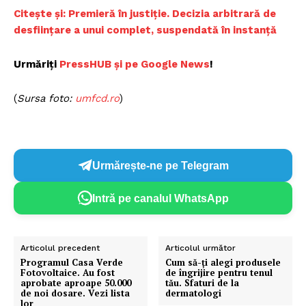
C
itește și: Premieră în justiție. Decizia arbitrară de
desființare a unui complet, suspendată în instanță
Urmăriți
P
ressHUB și pe Google News
!
(
Sursa foto:
u
mfcd.ro
)
Urmărește-ne pe Telegram
Intră pe canalul WhatsApp
Articolul precedent
Articolul următor
Programul Casa Verde
Cum să-ți alegi produsele
Fotovoltaice. Au fost
de îngrijire pentru tenul
aprobate aproape 50.000
tău. Sfaturi de la
de noi dosare. Vezi lista
dermatologi
lor