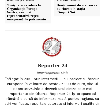
Articolul precedent
Articolul următor
Timişoara va adera la
Două trenuri de metrou s-
Organizația Europa
au ciocnit în staţia
Nostra, cea mai
Timpuri Noi
reprezentativă reţea
europeană de patrimoniu
Reporter 24
http://reporter24.info
Înfiinţat în 2019, prin intermediul unui proiect cu fonduri
europene în valoare de peste 36.000 de euro, site-ul
Reporter24.info a devenit unul dintre cele mai
importante din Oltenia. Reporter 24 îşi propune să
rămână o sursă de informare reală pentru regiune, cu
ştiri verificate, reportaje colorate şi interviuri quality din