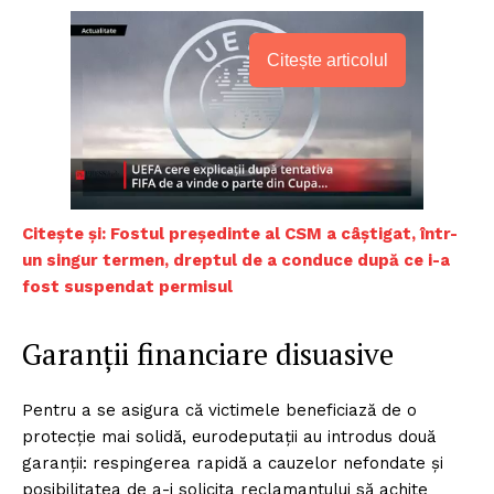
Citește articolul
C
itește și: Fostul președinte al CSM a câștigat, într-
un singur termen, dreptul de a conduce după ce i-a
fost suspendat permisul
Garanții financiare disuasive
Pentru a se asigura că victimele beneficiază de o
protecție mai solidă, eurodeputații au introdus două
garanții: respingerea rapidă a cauzelor nefondate și
posibilitatea de a-i solicita reclamantului să achite