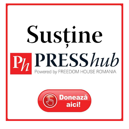
Un proiect
FREEDOM HOUSE ROMÂNIA
PRESShub
Despre noi / Echipa
Proiecte editoriale
Rețea
Contact