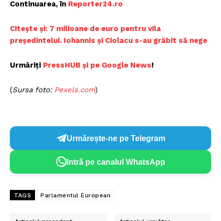
Continuarea, în
Re
porter24.ro
C
itește și: 7 milioane de euro pentru vila
președintelui. Iohannis și Ciolacu s-au grăbit să nege
Urmăriți
PressHUB și pe Goog
le News
!
(
Sursa foto:
P
exels.com
)
Urmărește-ne pe Telegram
Intră pe canalul WhatsApp
TAGS
Parlamentul European