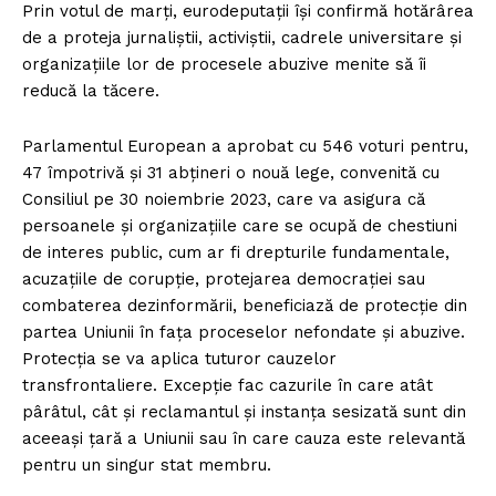
Prin votul de marți, eurodeputații își confirmă hotărârea
de a proteja jurnaliștii, activiștii, cadrele universitare și
organizațiile lor de procesele abuzive menite să îi
reducă la tăcere.
Parlamentul European a aprobat cu 546 voturi pentru,
47 împotrivă și 31 abțineri o nouă lege, convenită cu
Consiliul pe 30 noiembrie 2023, care va asigura că
persoanele și organizațiile care se ocupă de chestiuni
de interes public, cum ar fi drepturile fundamentale,
acuzațiile de corupție, protejarea democrației sau
combaterea dezinformării, beneficiază de protecție din
partea Uniunii în fața proceselor nefondate și abuzive.
Protecția se va aplica tuturor cauzelor
transfrontaliere. Excepție fac cazurile în care atât
pârâtul, cât și reclamantul și instanța sesizată sunt din
aceeași țară a Uniunii sau în care cauza este relevantă
pentru un singur stat membru.