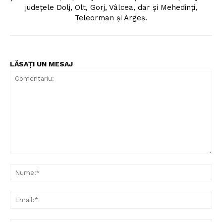
judeţele Dolj, Olt, Gorj, Vâlcea, dar şi Mehedinţi,
Teleorman şi Argeş.
LĂSAȚI UN MESAJ
Comentariu:
Nu
Ema