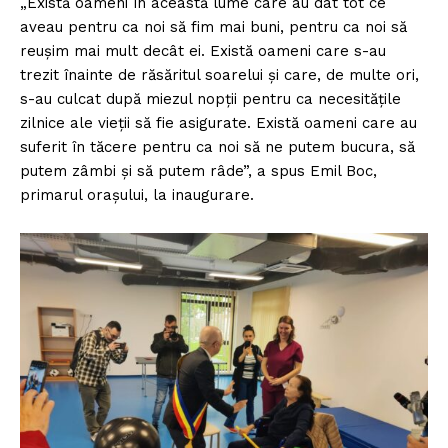
„Există oameni în această lume care au dat tot ce
aveau pentru ca noi să fim mai buni, pentru ca noi să
reușim mai mult decât ei. Există oameni care s-au
trezit înainte de răsăritul soarelui și care, de multe ori,
s-au culcat după miezul nopții pentru ca necesitățile
zilnice ale vieții să fie asigurate. Există oameni care au
suferit în tăcere pentru ca noi să ne putem bucura, să
putem zâmbi și să putem râde”, a spus Emil Boc,
primarul orașului, la inaugurare.