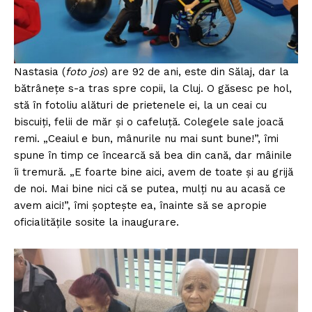
Nastasia (
foto jos
) are 92 de ani, este din Sălaj, dar la
bătrânețe s-a tras spre copii, la Cluj. O găsesc pe hol,
stă în fotoliu alături de prietenele ei, la un ceai cu
biscuiți, felii de măr și o cafeluță. Colegele sale joacă
remi. „Ceaiul e bun, mânurile nu mai sunt bune!”, îmi
spune în timp ce încearcă să bea din cană, dar mâinile
îi tremură. „E foarte bine aici, avem de toate și au grijă
de noi. Mai bine nici că se putea, mulți nu au acasă ce
avem aici!”, îmi șoptește ea, înainte să se apropie
oficialitățile sosite la inaugurare.