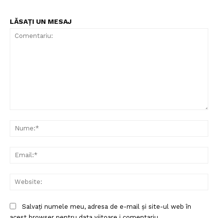
LĂSAȚI UN MESAJ
Comentariu:
Nu
Ema
Web
Un proiect
FREEDOM HOUSE ROMÂNIA
Salvați numele meu, adresa de e-mail și site-ul web în
acest browser pentru data viitoare i comentariu.