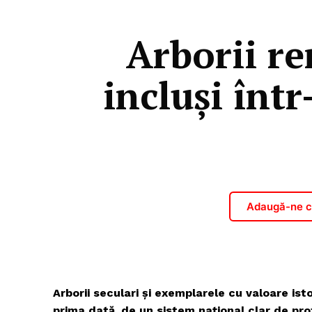
Arborii re
incluși într
Adaugă-ne ca
Arborii seculari și exemplarele cu valoare is
prima dată, de un sistem național clar de prot