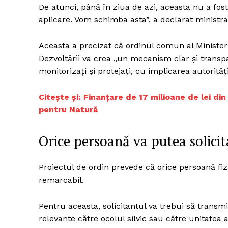
De atunci, până în ziua de azi, aceasta nu a fo
aplicare. Vom schimba asta”, a declarat ministra
Un pro
Aceasta a precizat că ordinul comun al Ministeru
FREEDOM
Dezvoltării va crea „un mecanism clar și transpar
ROMÂ
monitorizați și protejați, cu implicarea autoritățil
Citește și: Finanțare de 17 milioane de lei d
pentru Natură
Orice persoană va putea solicit
Proiectul de ordin prevede că orice persoană fiz
remarcabil.
Pentru aceasta, solicitantul va trebui să transmi
relevante către ocolul silvic sau către unitatea 