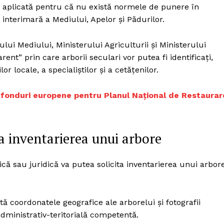
Proiecte editoriale
st aplicată pentru că nu există normele de punere în
 interimară a Mediului, Apelor și Pădurilor.
Rețea
Contact
iect
lui Mediului, Ministerului Agriculturii și Ministerului
 HOUSE
ent” prin care arborii seculari vor putea fi identificați,
NIA
or locale, a specialiștilor și a cetățenilor.
in fonduri europene pentru Planul Național de Restaurar
a inventarierea unui arbore
ică sau juridică va putea solicita inventarierea unui arbor
tă coordonatele geografice ale arborelui și fotografii
administrativ-teritorială competentă.