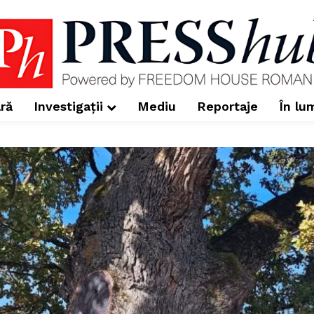
ră
Investigații
Mediu
Reportaje
În lu