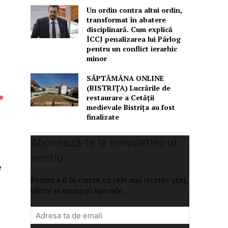
Un ordin contra altui ordin,
transformat în abatere
disciplinară. Cum explică
ÎCCJ penalizarea lui Pârlog
pentru un conflict ierarhic
minor
SĂPTĂMÂNA ONLINE
(BISTRIȚA) Lucrările de
e
restaurare a Cetăţii
medievale Bistriţa au fost
finalizate
Abonează-te la newsletter-ul
nostru
e
Pentru a fi la curent cu cele mai recente știri,
oferte și anunțuri speciale.