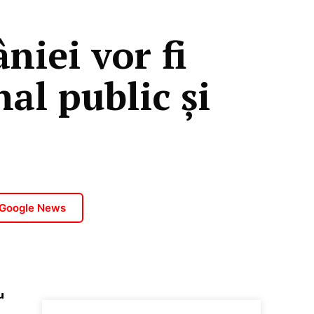
niei vor fi
nal public și
 Google News
u