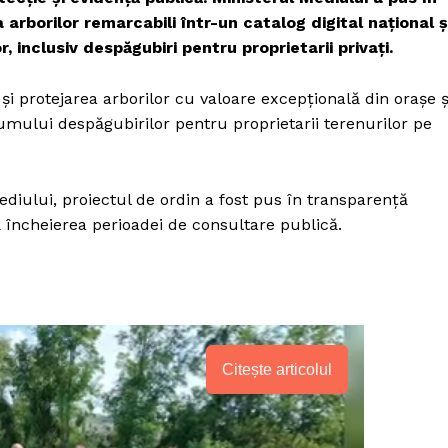
rborilor remarcabili într-un catalog digital național ș
, inclusiv despăgubiri pentru proprietarii privați.
și protejarea arborilor cu valoare excepțională din orașe ș
umului despăgubirilor pentru proprietarii terenurilor pe
diului, proiectul de ordin a fost pus în transparență
 încheierea perioadei de consultare publică.
Citește articolul