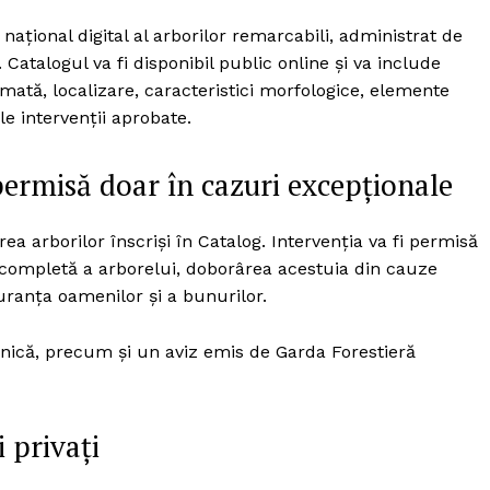
național digital al arborilor remarcabili, administrat de
 Catalogul va fi disponibil public online și va include
imată, localizare, caracteristici morfologice, elemente
le intervenții aprobate.
permisă doar în cazuri excepționale
ea arborilor înscriși în Catalog. Intervenția va fi permisă
a completă a arborelui, doborârea acestuia din cauze
uranța oamenilor și a bunurilor.
ehnică, precum și un aviz emis de Garda Forestieră
 privați