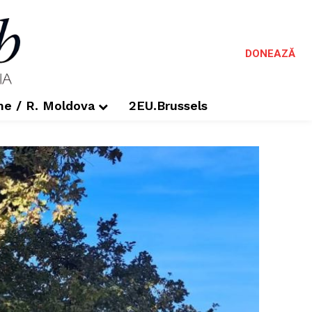
DONEAZĂ
me / R. Moldova
2EU.Brussels