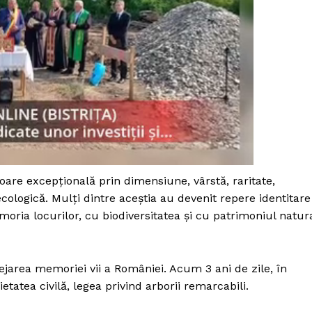
loare excepțională prin dimensiune, vârstă, raritate,
ecologică. Mulți dintre aceștia au devenit repere identitare
moria locurilor, cu biodiversitatea și cu patrimoniul natur
PRESShub
ejarea memoriei vii a României. Acum 3 ani de zile, în
etatea civilă, legea privind arborii remarcabili.
Despre noi / Echipa