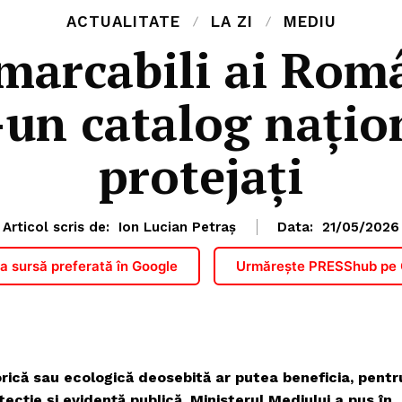
ACTUALITATE
LA ZI
MEDIU
marcabili ai Româ
-un catalog națio
protejați
Articol scris de:
Ion Lucian Petraș
Data:
21/05/2026
 sursă preferată în Google
Urmărește PRESShub pe
torică sau ecologică deosebită ar putea beneficia, pentr
ecție și evidență publică. Ministerul Mediului a pus în