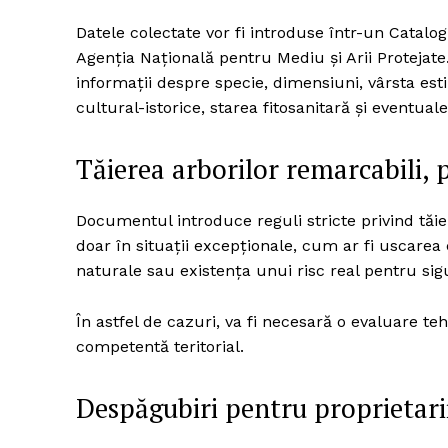
Datele colectate vor fi introduse într-un Catalog 
Agenția Națională pentru Mediu și Arii Protejate.
informații despre specie, dimensiuni, vârsta est
cultural-istorice, starea fitosanitară și eventuale
Tăierea arborilor remarcabili, 
Documentul introduce reguli stricte privind tăier
doar în situații excepționale, cum ar fi uscare
naturale sau existența unui risc real pentru sig
În astfel de cazuri, va fi necesară o evaluare t
competentă teritorial.
Despăgubiri pentru proprietarii