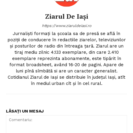
Ziarul De Iași
https://www.ziaruldeiasi.ro
Jurnalişti formaţi la şcoala sa de presă se află în
poziţii de conducere în redactiile ziarelor, televiziunilor
şi posturilor de radio din întreaga ţară. Ziarul are un
tiraj mediu zilnic 4.133 exemplare, din care 2.410
exemplare reprezinta abonamente, este tipărit în
format broadsheet, având 16-20 de pagini. Apare de
luni pînă sîmbătă si are un caracter generalist.
Cotidianul Ziarul de Iaşi se distribuie în judeţul Iaşi, atît
în mediul urban cît şi în cel rural.
LĂSAȚI UN MESAJ