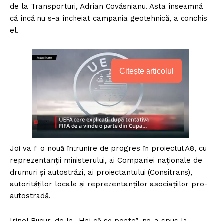
de la Transporturi, Adrian Covăsnianu. Asta înseamnă
că încă nu s-a încheiat campania geotehnică, a conchis
el.
Citește articolul
Joi va fi o nouă întrunire de progres în proiectul A8, cu
reprezentanţii ministerului, ai Companiei naţionale de
drumuri şi autostrăzi, ai proiectantului (Consitrans),
autorităţilor locale şi reprezentanţilor asociaţiilor pro-
autostradă.
Irinel Bucur, de la „Hai că se poate”, ne-a spus la