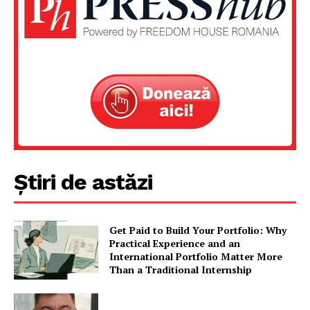
Un proiect
FREEDOM HOUSE ROMÂNIA
PRESShub
Știri de astăzi
Despre noi / Echipa
Proiecte editoriale
Rețea
Get Paid to Build Your Portfolio: Why
Contact
Practical Experience and an
International Portfolio Matter More
Than a Traditional Internship