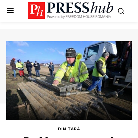
DIN ȚARĂ