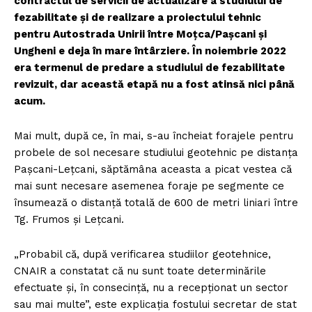
contractul de servicii de actualizare a studiului de
fezabilitate şi de realizare a proiectului tehnic
pentru Autostrada Unirii între Moţca/Paşcani şi
Ungheni e deja în mare întârziere. În noiembrie 2022
era termenul de predare a studiului de fezabilitate
revizuit, dar această etapă nu a fost atinsă nici până
acum.
Mai mult, după ce, în mai, s-au încheiat forajele pentru
probele de sol necesare studiului geotehnic pe distanţa
Paşcani-Leţcani, săptămâna aceasta a picat vestea că
mai sunt necesare asemenea foraje pe segmente ce
însumează o distanţă totală de 600 de metri liniari între
Tg. Frumos şi Leţcani.
„Probabil că, după verificarea studiilor geotehnice,
CNAIR a constatat că nu sunt toate determinările
efectuate şi, în consecinţă, nu a recepţionat un sector
sau mai multe”, este explicaţia fostului secretar de stat