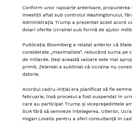
Conform unor rapoarte anterioare, propunerea 
investiții aflat sub controlul Washingtonului, fă
Administrația Trump a prezentat acest acord ca
Un pro
dolari oferite Ucrainei sub formă de ajutor milita
FREEDOM
ROMÂ
Publicația Bloomberg a relatat anterior că Statel
considerate „maximaliste”, reducând suma pe car
de miliarde. Deși această valoare este mai aprop
primit, Zelenski a subliniat că Ucraina nu consid
datorie.
Acordul cadru-inițial era planificat să fie semna
februarie, însă procesul a fost suspendat în urm
care au participat Trump și vicepreședintele am
SUA fără să semneze înțelegerea. Ulterior, Ucr
Hogan Lovells pentru a oferi consultanță în cadr