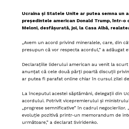
Ucraina și Statele Unite ar putea semna un ac
președintele american Donald Trump, într-o c
Meloni, desfășurată, joi, la Casa Albă, realat
„Avem un acord privind mineralele, care, din câte
presupun că vor respecta acordul,” a adăugat el
Declarațiile liderului american au venit la scu
anunțat că cele două părți poartă discuții pr
ar putea fi parafat online chiar în cursul zilei de
La începutul acestei săptămâni, delegații din U
acordului. Potrivit vicepremierului și ministrului
„progrese semnificative” în cadrul negocierilo
evoluție pozitivă printr-un memorandum de inten
următoare,” a declarat Sviridenko.