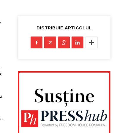
a
DISTRIBUIE ARTICOLUL
a
re
ea
da