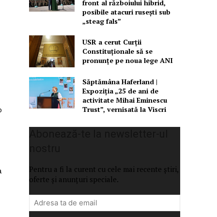
front al războiului hibrid,
posibile atacuri rusești sub
„steag fals”
USR a cerut Curții
Constituționale să se
pronunțe pe noua lege ANI
Săptămâna Haferland |
Expoziţia „25 de ani de
activitate Mihai Eminescu
Trust”, vernisată la Viscri
o
Abonează-te la newsletter-ul
nostru
Pentru a fi la curent cu cele mai recente știri,
a
oferte și anunțuri speciale.