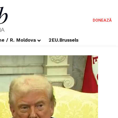
DONEAZĂ
me / R. Moldova
2EU.Brussels