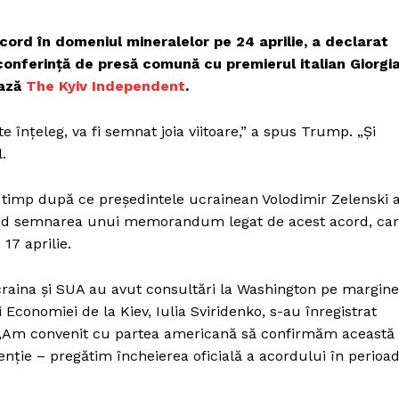
ord în domeniul mineralelor pe 24 aprilie, a declarat
onferință de presă comună cu premierul italian Giorgi
ează
The Kyiv Independent
.
 înțeleg, va fi semnat joia viitoare,” a spus Trump. „Și
.
rt timp după ce președintele ucrainean Volodimir Zelenski 
ivind semnarea unui memorandum legat de acest acord, ca
 17 aprilie.
craina și SUA au avut consultări la Washington pe margin
 Economiei de la Kiev, Iulia Sviridenko, s-au înregistrat
r. „Am convenit cu partea americană să confirmăm această
ție – pregătim încheierea oficială a acordului în perioa