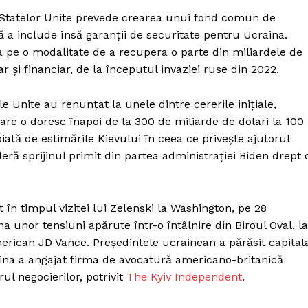
Proiecte editoriale
Statelor Unite prevede crearea unui fond comun de
Rețea
ră a include însă garanții de securitate pentru Ucraina.
Contact
 pe o modalitate de a recupera o parte din miliardele de
iect
r și financiar, de la începutul invaziei ruse din 2022.
 HOUSE
NIA
e Unite au renunțat la unele dintre cererile inițiale,
e o doresc înapoi de la 300 de miliarde de dolari la 100
iată de estimările Kievului în ceea ce privește ajutorul
eră sprijinul primit din partea administrației Biden drept 
t în timpul vizitei lui Zelenski la Washington, pe 28
a unor tensiuni apărute într-o întâlnire din Biroul Oval, la
erican JD Vance. Președintele ucrainean a părăsit capital
aina a angajat firma de avocatură americano-britanică
ul negocierilor, potrivit
The Kyiv Independent
.