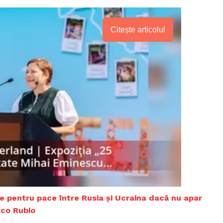
Citește articolul
PRESShub
e pentru pace între Rusia și Ucraina dacă nu apar
rco Rubio
Despre noi / Echipa