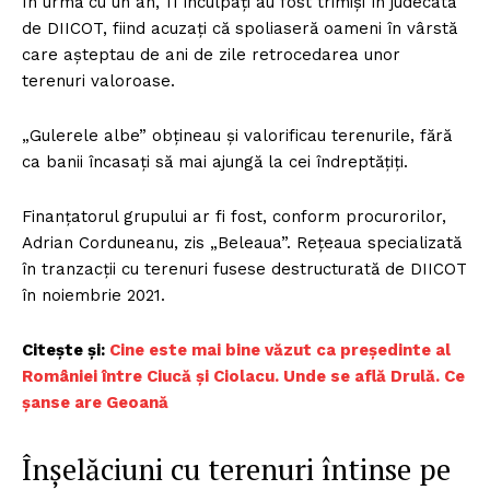
În urmă cu un an, 11 inculpați au fost trimiși în judecată
de DIICOT, fiind acuzați că spoliaseră oameni în vârstă
care așteptau de ani de zile retrocedarea unor
terenuri valoroase.
„Gulerele albe” obțineau și valorificau terenurile, fără
ca banii încasați să mai ajungă la cei îndreptățiți.
Finanțatorul grupului ar fi fost, conform procurorilor,
Adrian Corduneanu, zis „Beleaua”. Rețeaua specializată
în tranzacții cu terenuri fusese destructurată de DIICOT
în noiembrie 2021.
Citește și:
Cine este mai bine văzut ca președinte al
României între Ciucă și Ciolacu. Unde se află Drulă. Ce
șanse are Geoană
Înșelăciuni cu terenuri întinse pe