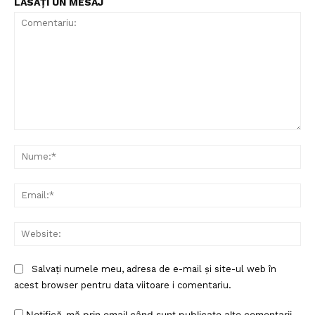
LĂSAȚI UN MESAJ
Comentariu:
Nu
Ema
Web
Un proiect
FREEDOM HOUSE ROMÂNIA
Salvați numele meu, adresa de e-mail și site-ul web în
acest browser pentru data viitoare i comentariu.
Notifică-mă prin email când sunt publicate alte comentarii.