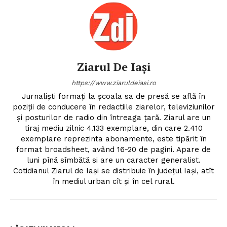
Ziarul De Iași
https://www.ziaruldeiasi.ro
Jurnalişti formaţi la şcoala sa de presă se află în
poziţii de conducere în redactiile ziarelor, televiziunilor
şi posturilor de radio din întreaga ţară. Ziarul are un
tiraj mediu zilnic 4.133 exemplare, din care 2.410
exemplare reprezinta abonamente, este tipărit în
format broadsheet, având 16-20 de pagini. Apare de
luni pînă sîmbătă si are un caracter generalist.
Cotidianul Ziarul de Iaşi se distribuie în judeţul Iaşi, atît
în mediul urban cît şi în cel rural.